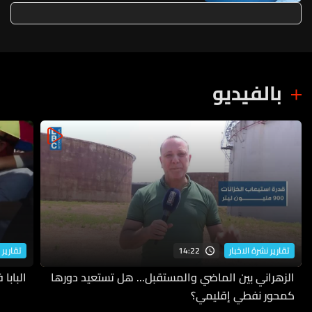
إسرائيلية
بالفيديو
14:22
تقارير نشرة الاخبار
تقارير 
الزهراني بين الماضي والمستقبل... هل تستعيد دورها
البابا
كمحور نفطي إقليمي؟