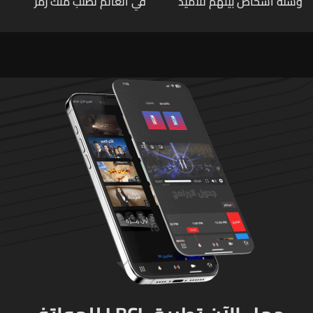
وستة أشخاص بينهم تلاميذ
في العالم تطلب منك رمز
في مدرسته بتايلاند
الـOTP