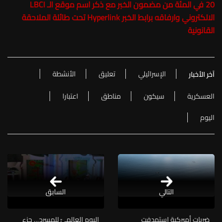
20 في المئة من مضمون الخبر مع ذكر اسم موقع الـ LBCI
الالكتروني وارفاقه برابط الخبر Hyperlink تحت طائلة الملاحقة
القانونية
الإسرائيلي
تعليق
الأنشطة
آخر الأخبار
العسكرية
سيكون
مناطق
اعتبارا
اليوم
التالي
السابق
ضربات أميركية استهدفت
اليوم العالميّ للمسرح… جزء