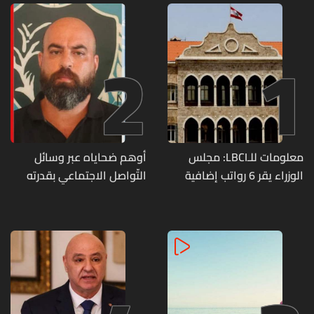
2
1
معلومات للـLBCI: مجلس
أوهم ضحاياه عبر وسائل
الوزراء يقر 6 رواتب إضافية
التّواصل الاجتماعي بقدرته
لموظفي القطاع العام
على تسليمهم مطابخ
وصرف الفروقات بأثر رجعي
و"أعمال نجارة"... هل من
منذ آذار
وقع ضحيّة أعماله؟