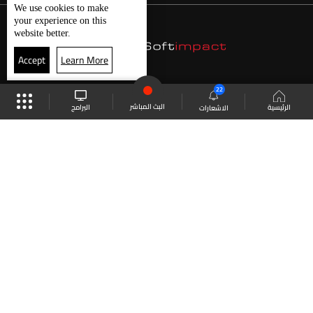
We use
cookies
to make
your experience on this
website better.
Accept
Learn More
22
البث المباشر
البرامج
الرئيسية
الاشعارات
موقع البرامج
الجدول
البث المباشر
العودة للأعلى
انضم الى ملايين المتابعين
LBCI Lebanon