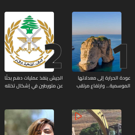
2
1
عودة الحرارة إلى معدلاتها
الجيش ينفذ عمليات دهم بحثًا
الموسمية... وارتفاع مرتقب
عن متورطين في إشكال تخلله
مطلع الأسبوع المقبل
إطلاق نار ويضبط أسلحة
وذخائر حربية ويتلف 16 خيمة
مزروعة بالماريجوانا