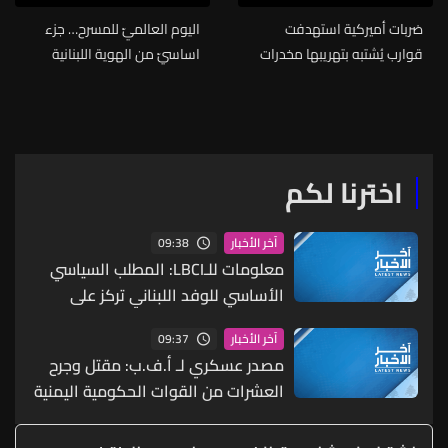
ضربات أميركية استهدفت
اليوم العالميّ للمسرح… جزء
قوارب يُشتبه بتهريبها مخدرات
اساسيّ من الهوية اللبنانية
الثقافية
اخترنا لكم
09:38
آخر الأخبار
معلومات للـLBCI: المطلب السياسي
الأساسي للوفد اللبناني تركز على
تحقيق وقف شامل للأعمال العدائية
09:37
آخر الأخبار
بما في ذلك وقف عمليات التفجير غير
مصدر عسكري لـ أ.ف.ب: مقتل وجرح
أن الجانب الإسرائيلي لم يوافق عليه
العشرات من القوات الحكومية اليمنية
بهجوم صاروخي شنّه الحوثيون