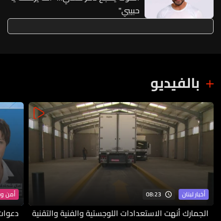
حبيبي"
بالفيديو
08:23
أخبار لبنان
أمن و
الجمارك أنهت الاستعدادات اللوجستية والفنية والتقنية
دعوات 