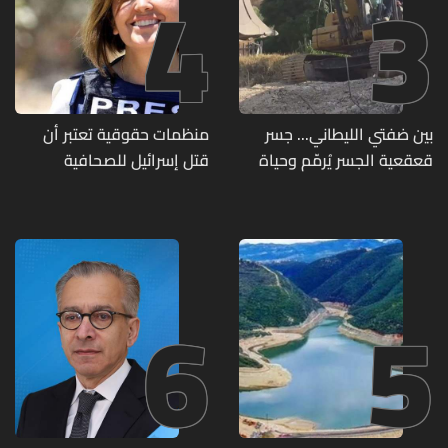
4
3
بين ضفتي الليطاني... جسر
منظمات حقوقية تعتبر أن
قعقعية الجسر يُرمّم وحياة
قتل إسرائيل للصحافية
تحاول النهوض من جديد
اللبنانية آمال خليل يرقى الى
"جريمة حرب"
6
5