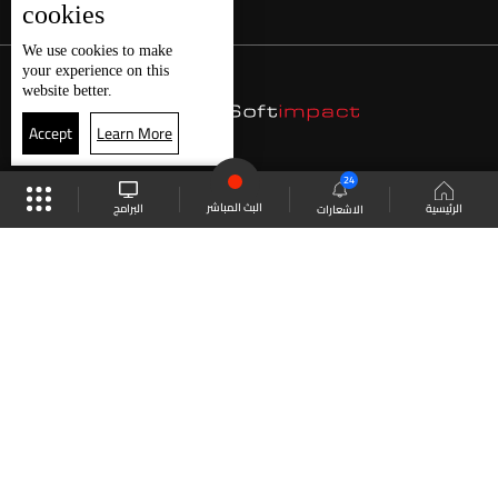
cookies
We use
cookies
to make
your experience on this
website better.
Accept
Learn More
24
البث المباشر
البرامج
الرئيسية
الاشعارات
موقع البرامج
الجدول
البث المباشر
العودة للأعلى
انضم الى ملايين المتابعين
LBCI Lebanon