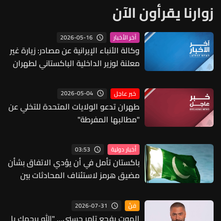
زوارنا يقرأون الآن
2026-05-16
آخر الأخبار
وكالة الأنباء الإيرانية عن مصادر: زيارة غير
معلنة لوزير الداخلية الباكستاني لطهران
للقاء المسؤولين الإيرانيين
2026-05-04
خبر عاجل
طهران تدعو الولايات المتحدة للتخلي عن
"مطالبها المفرطة"
03:53
أخبار دولية
باكستان تأمل في أن يؤدي الاتفاق بشأن
مضيق هرمز لاستئناف المحادثات بين
طهران وواشنطن
2026-07-31
فنّ
الموت يفجع تامر حسني... "الله يرحمك يا