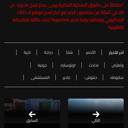
*
حفاظاً على حقوق الملكية الفكرية يرجى عدم نسخ ما يزيد عن
20 في المئة من مضمون الخبر مع ذكر اسم موقع الـ LBCI
الالكتروني وارفاقه برابط الخبر Hyperlink تحت طائلة الملاحقة
القانونية
الأحمر
شاباً
دراجة
نارية
آخر الأخبار
وتعرّض
لحادث
اوتوستراد
جونية
سقوطه
حنتوش-
غادير
المستشفى
التالي
السابق