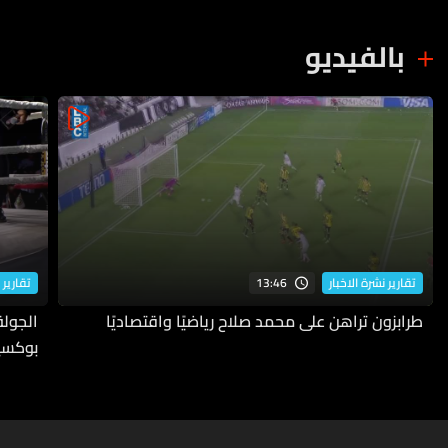
بالفيديو
13:46
تقارير نشرة الاخبار
تقارير 
طرابزون تراهن على محمد صلاح رياضيًا واقتصاديًا
بوكسي