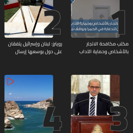
2
1
مكتب مكافحة الاتجار
رويترز: لبنان وإسرائيل يتفقان
بالأشخاص وحماية الآداب
على دول بوسعها إرسال
يفكّك شبكتين منظّمتين
قوات للتحقق من نزع سلاح
للدعارة في الحمرا ويوقف
حزب الله
متورطين
4
3