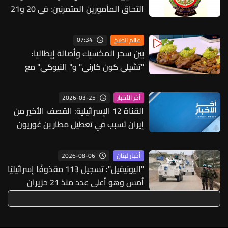
التحاق المأمورين المتمرنين: في 20 و21
الجاري
07:34
عالم الطبخ
بين سحر المكسيك وأصالة إيطاليا:
"تشيلي كون كارني" و" النيوكي" مع
الشيف جوزاف منصور (فيديو)
2026-03-25
آخر الأخبار
القناة 12 الإسرائيلية: القصف الأخير من
إيران تسبب في تعطيل مطار بن غوريون
بالكامل
2026-08-06
أخبار لبنان
"اليونيفيل": تسجيل 113 مقذوفًا إسرائيليًا
أمس وهو أعلى عدد منذ 21 حزيران