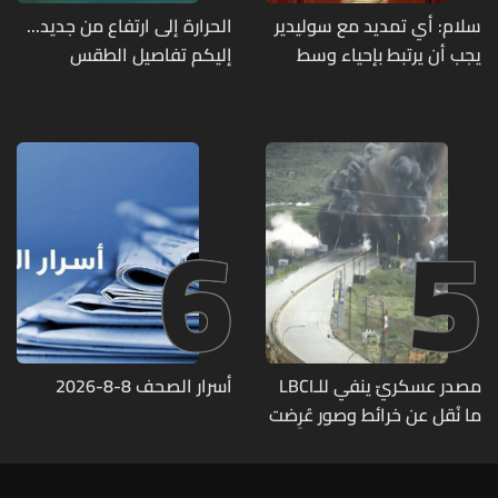
سلام: أي تمديد مع سوليدير
الحرارة إلى ارتفاع من جديد...
يجب أن يرتبط بإحياء وسط
إليكم تفاصيل الطقس
بيروت ومؤشرات أداء واضحة
6
5
مصدر عسكريّ ينفي للـLBCI
أسرار الصحف 8-8-2026
ما نُقل عن خرائط وصور عُرِضت
أمام الوفد اللبنانيّ تُبيّن
مواقع مراكز قيادية ومنشآت