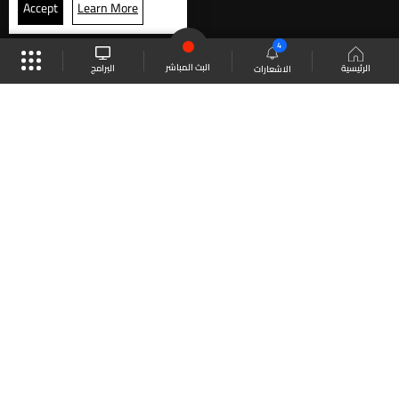
Accept
Learn More
4
البث المباشر
البرامج
الرئيسية
الاشعارات
موقع البرامج
الجدول
البث المباشر
العودة للأعلى
انضم الى ملايين المتابعين
LBCI Lebanon
LBCI News