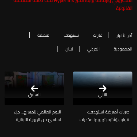
الالكتروني وارفاقه برابط الخبر Hyperlink تحت طائلة الملاحقة
القانونية
غارات
تستهدف
منطقة
آخر الأخبار
المحمودية
الخردلي
لبنان
التالي
السابق
ضربات أميركية استهدفت
اليوم العالميّ للمسرح… جزء
قوارب يُشتبه بتهريبها مخدرات
اساسيّ من الهوية اللبنانية
الثقافية