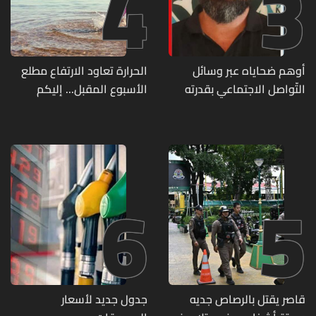
4
3
أوهم ضحاياه عبر وسائل
الحرارة تعاود الارتفاع مطلع
التّواصل الاجتماعي بقدرته
الأسبوع المقبل... إليكم
على تسليمهم مطابخ
تفاصيل الطقس
و"أعمال نجارة"... هل من
وقع ضحيّة أعماله؟
6
5
قاصر يقتل بالرصاص جديه
جدول جديد لأسعار