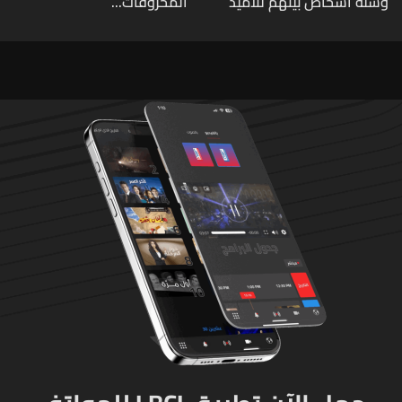
وستة أشخاص بينهم تلاميذ
المحروقات...
في مدرسته بتايلاند