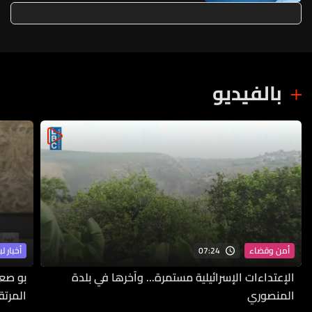
بالفيديو
07:24
أمن وقضاء
أخبار لب
الإعتداءات الإسرائيلية مستمرة... وآخرها في بلدة
بو صع
المنصوري
المرتق