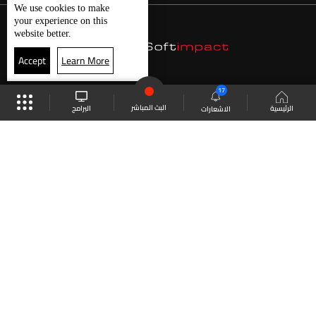
We use
cookies
to make
your experience on this
website better.
Accept
Learn More
17
البث المباشر
البرامج
الرئيسية
الاشعارات
موقع البرامج
الجدول
البث المباشر
العودة للأعلى
انضم الى ملايين المتابعين
LBCI Lebanon