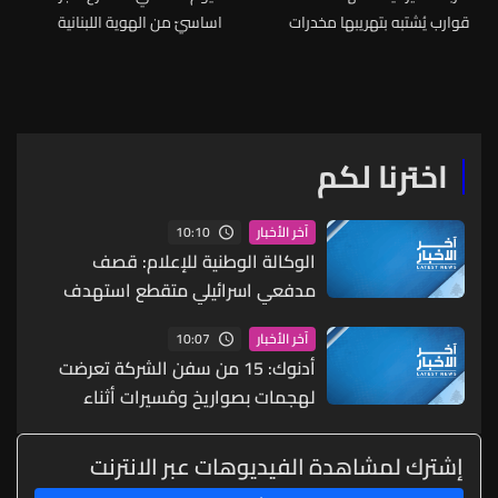
قوارب يُشتبه بتهريبها مخدرات
اساسيّ من الهوية اللبنانية
الثقافية
اخترنا لكم
10:10
آخر الأخبار
الوكالة الوطنية للإعلام: قصف
مدفعي اسرائيلي متقطع استهدف
اطراف بلدة زوطر الشرقية لجهة
10:07
آخر الأخبار
ميفدون
أدنوك: 15 من سفن الشركة تعرضت
لهجمات بصواريخ ومُسيرات أثناء
عبورها مضيق هرمز منذ بداية الحرب
إشترك لمشاهدة الفيديوهات عبر الانترنت