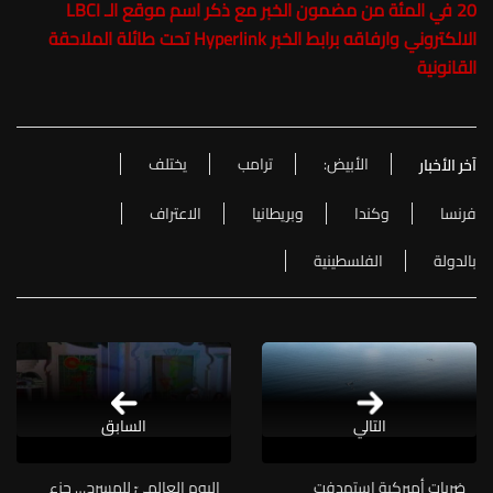
20 في المئة من مضمون الخبر مع ذكر اسم موقع الـ LBCI
الالكتروني وارفاقه برابط الخبر Hyperlink تحت طائلة الملاحقة
القانونية
الأبيض:
ترامب
يختلف
آخر الأخبار
فرنسا
وكندا
وبريطانيا
الاعتراف
بالدولة
الفلسطينية
التالي
السابق
ضربات أميركية استهدفت
اليوم العالميّ للمسرح… جزء