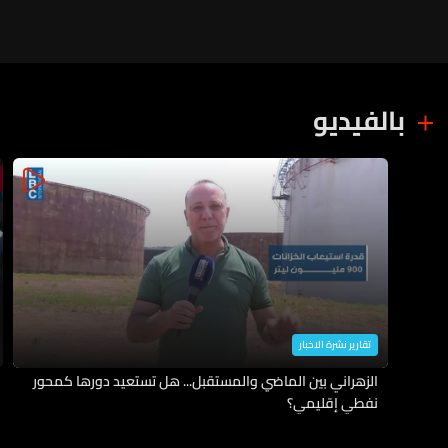
السيطرة والاستهداف لم يسفر عن
أي إصابات
بالفيديو
تقارير نشرة الاخبار
الزهراني بين الماضي والمستقبل... هل تستعيد دورها كمحور
نفطي إقليمي؟