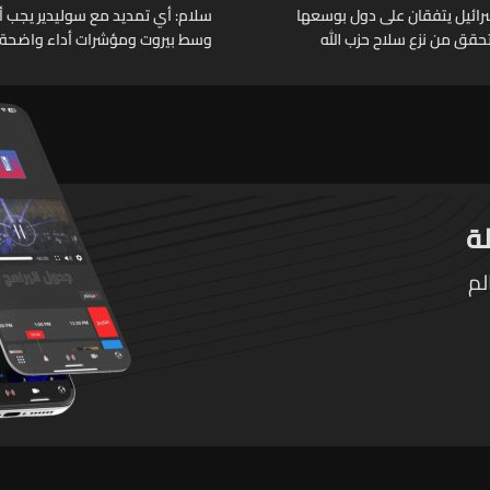
وإسرائيل يتفقان على دول بوسعها
سلام: أي تمديد مع سوليدير يجب أن 
حقق من نزع سلاح حزب الله
وسط بيروت ومؤشرات أداء واضحة
لم