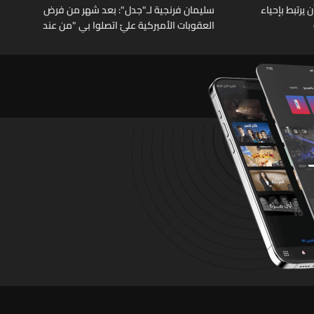
يرتبط بإحياء
سليمان فرنجية لـ"جدل": بعد شهر من فرض
العقوبات الأميركية عليّ اتصلوا بي "من عند
الرئيس" وقالوا: "ما خصّنا ما بيطلع بإيدنا"