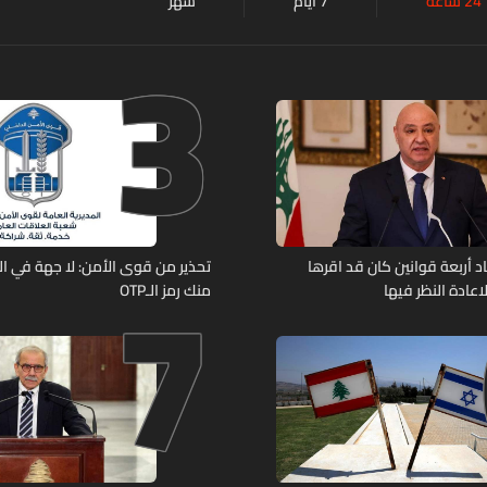
24 ساعة
7 أيام
شهر
3
7
د أربعة قوانين كان قد اقرها
تحذير من قوى الأمن: لا جهة في ال
عادة النظر فيها
منك رمز الـOTP