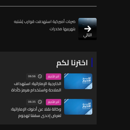
ضربات أميركية استهدفت قوارب يُشتبه
بتهريبها مخدرات
التالي
اخترنا لكم
06:56
آخر الأخبار
الخارجية الإماراتية: استهداف
الملاحة واستخدام هرمز كأداة
ضغط أو ابتزاز يعد أعمال قرصنة
من قبل الحرس الثوري
06:35
آخر الأخبار
وكالة نقلا عن أدنوك الإماراتية:
تعرض إحدى سفننا لهجوم
صاروخي خلال عبورها مضيق هرمز
في وقت مبكر اليوم والوضع تحت