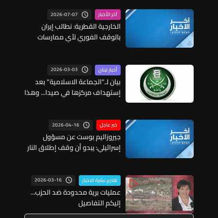
2026-07-07
آخر الأخبار
الخارجية القطرية: نطالب إيران
بالوقف الفوري لأي ممارسات
تمس أمن المنطقة وتعرض أمن
الملاحة والطاقة للخطر
2026-03-03
أخبار لبنان
بيان لـ"الجماعة الاسلامية" بعد
إستهداف مركزها في صيدا... وهذا
ما جاء فيه
2026-04-16
خبر عاجل
جيروزاليم بوست عن مسؤول
إسرائيلي: يبدو أن وقف إطلاق النار
في لبنان بات وشيكا
2026-03-16
تقارير نشرة الاخبار
عمليات برية محدودة ضد الحزب...
إليكم التفاصيل