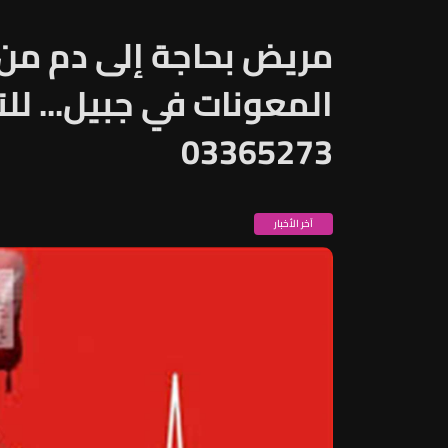
المعونات في جبيل... للت
03365273
آخر الأخبار