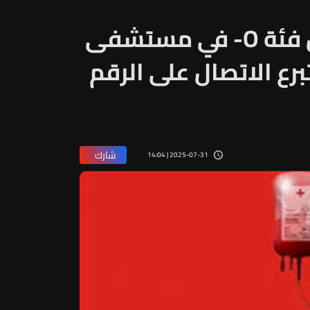
مريض بحاجة إلى دم من فئة O- في مستشفى
برع الاتصال على الرقم
شارك
2025-07-31 | 14:04