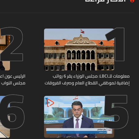
2
1
6
5
معلومات للـLBCI: مجلس الوزراء يقر 6 رواتب
الرئيس عون اعا
إضافية لموظفي القطاع العام وصرف الفروقات
مجلس النواب لا
بأثر رجعي منذ آذار