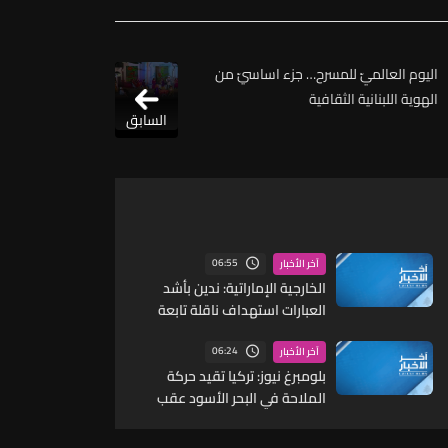
اليوم العالميّ للمسرح… جزء اساسيّ من
الهوية اللبنانية الثقافية
السابق
06:55
آخر الأخبار
الخارجية الإماراتية: ندين بأشد
العبارات استهداف ناقلة تابعة
لأدنوك بصاروخ أثناء عبورها مضيق
هرمز
06:24
آخر الأخبار
بلومبرغ نيوز: تركيا تقيد حركة
الملاحة في البحر الأسود عقب
تصاعد الهجمات