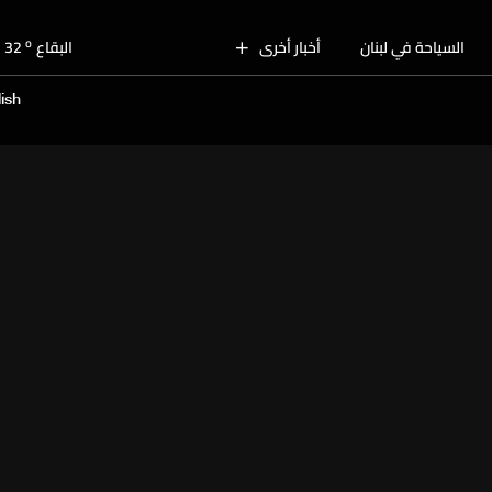
o
بيروت
30
o
السياحة في لبنان
أخبار أخرى
البقاع
32
o
الجنوب
30
ish
o
الشمال
31
o
جبل لبنان
28
o
كسروان
30
o
متن
30
o
بيروت
30