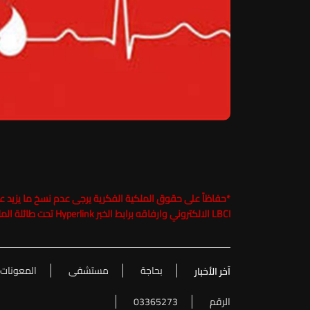
*
LBCI الالكتروني وارفاقه برابط الخبر Hyperlink تحت طائلة الملاحقة القانونية
بحاجة
مستشفى
المعونات
آخر الأخبار
الرقم
03365273