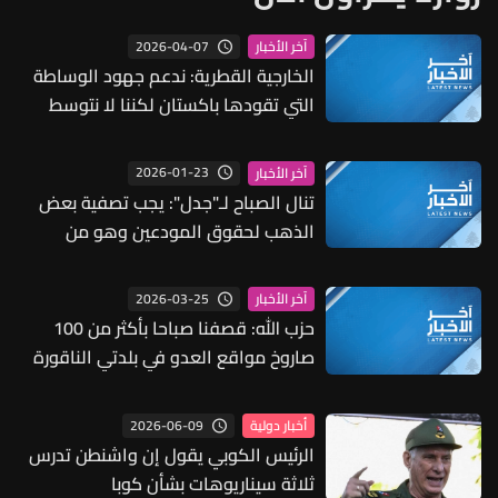
2026-04-07
آخر الأخبار
الخارجية القطرية: ندعم جهود الوساطة
التي تقودها باكستان لكننا لا نتوسط
بأنفسنا بين أميركا وإيران
2026-01-23
آخر الأخبار
تنال الصباح لـ"جدل": يجب تصفية بعض
الذهب لحقوق المودعين وهو من
موجودات المصرف المركزي
2026-03-25
آخر الأخبار
حزب الله: قصفنا صباحا بأكثر من 100
صاروخ مواقع العدو في بلدتي الناقورة
والقوزح وبعض مستوطنات الشمال
2026-06-09
أخبار دولية
الرئيس الكوبي يقول إن واشنطن تدرس
ثلاثة سيناريوهات بشأن كوبا