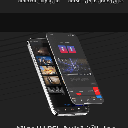
هاري وميغان ماركل... وكلفة
قتل إسرائيل للصحافية
الطلاق تحول دونه
اللبنانية آمال خليل يرقى الى
"جريمة حرب"