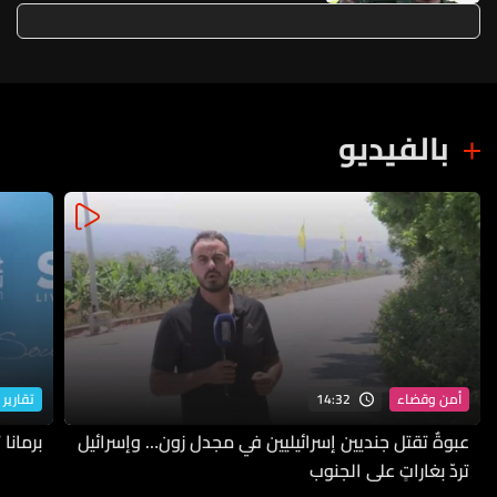
بالفيديو
14:32
أمن وقضاء
تقارير 
عبوةٌ تقتل جنديين إسرائيليين في مجدل زون… وإسرائيل
برمانا
تردّ بغاراتٍ على الجنوب