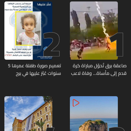
2
1
صاعقة برق تُحوّل مباراة كرة
تعميم صورة طفلة عمرها 5
قدم إلى مأساة... وفاة لاعب
سنوات عُثِرَ عليها في برج
وإصابة 12 آخرين
حمود