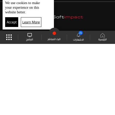
We use
cookies
to make
your experience on this
website better.
Accept
Learn More
24
البث المباشر
البرامج
الرئيسية
الاشعارات
موقع البرامج
الجدول
البث المباشر
العودة للأعلى
انضم الى ملايين المتابعين
LBCI Lebanon