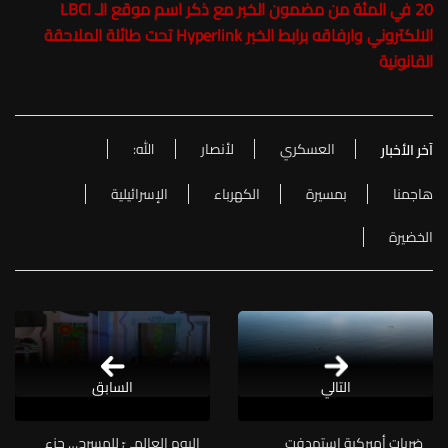
20 في المئة من مضمون الخبر مع ذكر اسم موقع الـ LBCI
الالكتروني وارفاقه برابط الخبر Hyperlink تحت طائلة الملاحقة
القانونية
العسكري
لأنصار
الله:
آخر الأخبار
هاجمنا
بمسيرة
الكهرباء
الإسرائيلية
الخضيرة
التالي
السابق
ضربات أميركية استهدفت
اليوم العالميّ للمسرح… جزء