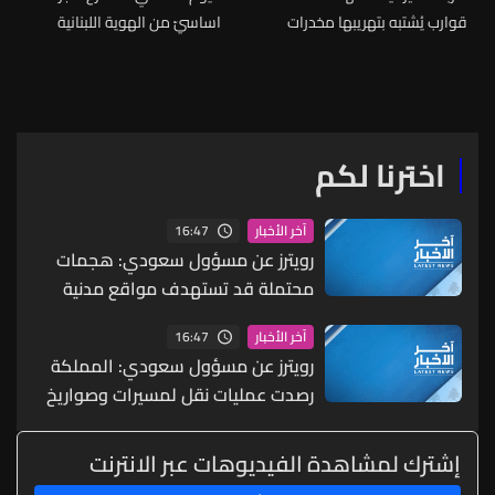
قوارب يُشتبه بتهريبها مخدرات
اساسيّ من الهوية اللبنانية
الثقافية
اخترنا لكم
16:47
آخر الأخبار
رويترز عن مسؤول سعودي: هجمات
محتملة قد تستهدف مواقع مدنية
واقتصادية بما يشمل البنية التحتية
16:47
آخر الأخبار
للطاقة والموانئ والمطارات
رويترز عن مسؤول سعودي: المملكة
رصدت عمليات نقل لمسيرات وصواريخ
ما يشير إلى احتمال شن هجمات
منسقة من الشمال والجنوب
إشترك لمشاهدة الفيديوهات عبر الانترنت