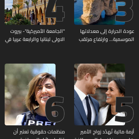
4
3
عودة الحرارة إلى معدلاتها
"الجامعة الأميركية"- بيروت
الموسمية... وارتفاع مرتقب
الاولى لبنانيا والرابعة عربيا في
مطلع الأسبوع المقبل
تصنيف UNIRANKS للعام
2027
6
5
أزمة مالية تُهدّد زواج الأمير
منظمات حقوقية تعتبر أن