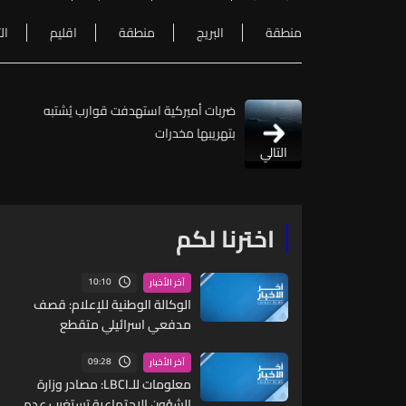
منطقة
البريج
منطقة
اقليم
ال
ضربات أميركية استهدفت قوارب يُشتبه
بتهريبها مخدرات
التالي
اخترنا لكم
10:10
آخر الأخبار
الوكالة الوطنية للإعلام: قصف
مدفعي اسرائيلي متقطع
استهدف اطراف بلدة زوطر
الشرقية لجهة ميفدون
09:28
آخر الأخبار
معلومات للـLBCI: مصادر وزارة
الشؤون الاجتماعية تستغرب عدم