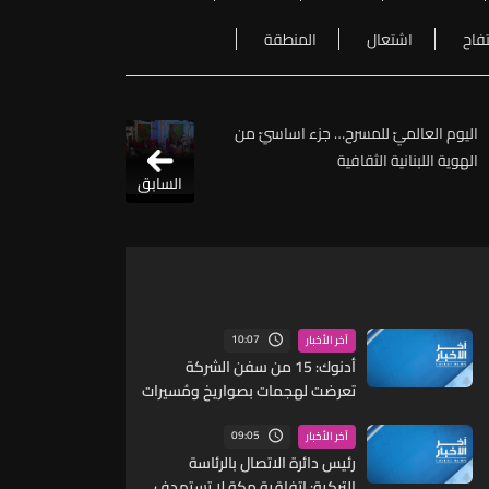
تفاح
اشتعال
المنطقة
اليوم العالميّ للمسرح… جزء اساسيّ من
الهوية اللبنانية الثقافية
السابق
10:07
آخر الأخبار
أدنوك: 15 من سفن الشركة
تعرضت لهجمات بصواريخ ومُسيرات
أثناء عبورها مضيق هرمز منذ بداية
الحرب
09:05
آخر الأخبار
رئيس دائرة الاتصال بالرئاسة
التركية: اتفاقية مكة لا تستهدف