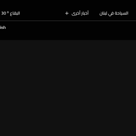
o
بيروت
30
o
السياحة في لبنان
أخبار أخرى
البقاع
30
o
الجنوب
28
ish
o
الشمال
29
o
جبل لبنان
27
o
كسروان
28
o
متن
28
o
بيروت
30