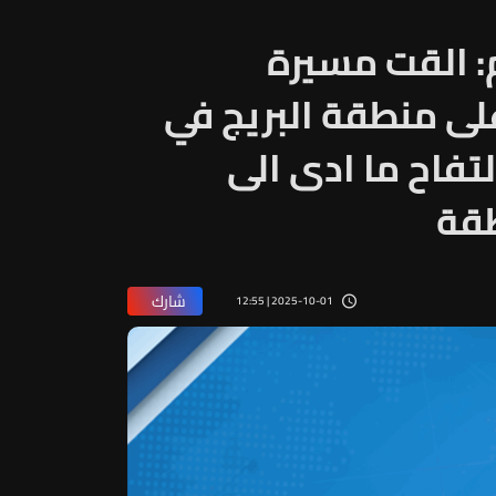
م: القت مسيرة
على منطقة البريج في
تفاح ما ادى الى
طقة
شارك
2025-10-01 | 12:55