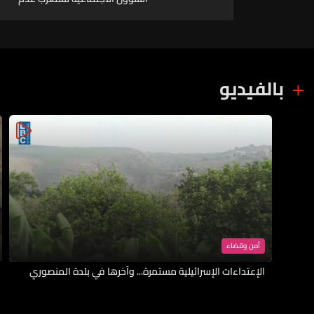
إدراج بند القرض المخصص لبرنامج
"أمان" على جدول أعمال جلسة
مجلس النواب لما لذلك من
تداعيات مباشرة على استمرارية
البرنامج بما يهدد بانقطاع
بالفيديو
المساعدات عن نحو 150 ألف أسرة
لبنانية تعيش تحت خط الفقر
أمن وقضاء
الإعتداءات الإسرائيلية مستمرة... وآخرها في بلدة المنصوري