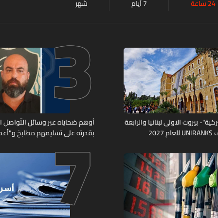
24 ساعة
7 أيام
شهر
3
7
كية"- بيروت الاولى لبنانيا والرابعة
أوهم ضحاياه عبر وسائل التّواصل 
2027
بقدرته على تسليمهم مطابخ و"أعمال
هل من وقع ضحيّة أعماله؟