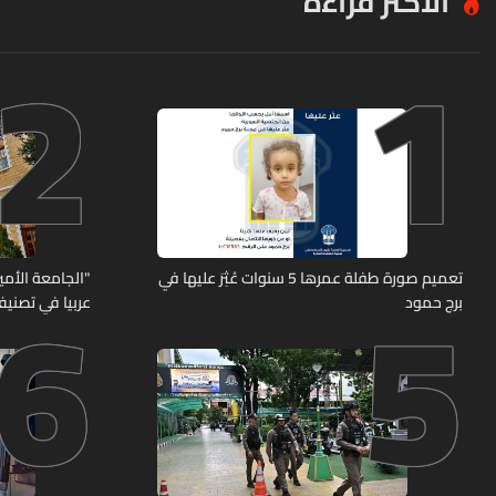
الأكثر قراءة
2
1
6
5
تعميم صورة طفلة عمرها 5 سنوات عُثِرَ عليها في
"الجامعة الأمير
برج حمود
عربيا في تصنيف UNIRANKS للعام 