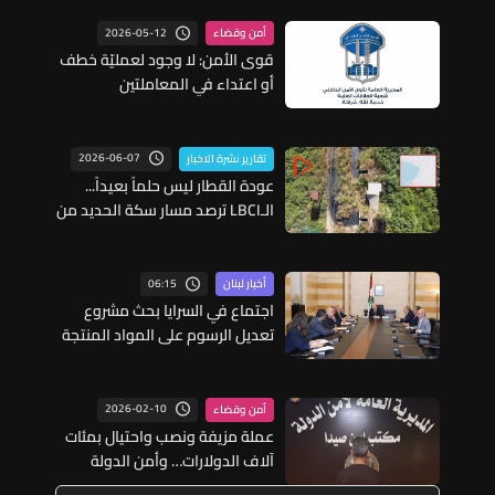
2026-05-12
أمن وقضاء
قوى الأمن: لا وجود لعمليّة خطف
أو اعتداء في المعاملتين
2026-06-07
تقارير نشرة الاخبار
عودة القطار ليس حلماً بعيداً...
الـLBCI ترصد مسار سكة الحديد من
طرابلس الى العبودية
06:15
أخبار لبنان
اجتماع في السرايا بحث مشروع
تعديل الرسوم على المواد المنتجة
للنفايات... البستاني: طرحنا تأمين
إيرادات من مصادر أخرى لتخفيف
العبء عن كاهل المواطن
2026-02-10
أمن وقضاء
عملة مزيفة ونصب واحتيال بمئات
آلاف الدولارات… وأمن الدولة
يوقف المتورّط