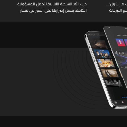
مار شربل"...
حزب الله: السلطة اللبنانية تتحمل المسؤولية
ع التبرعات
الكاملة بفعل إصرارها على السير في مسار
التنازلات وتقديمها الهدايا المجانية للعدو