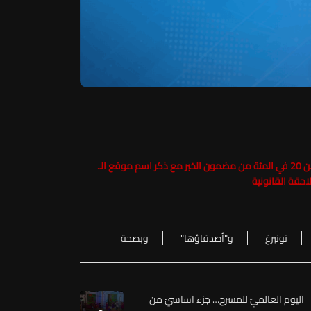
حفاظاً على حقوق الملكية الفكرية يرجى عدم نسخ ما يزيد عن 20 في المئة من مضمون الخبر مع ذكر اسم موقع الـ
تونبرغ
و"أصدقاؤها"
وبصحة
اليوم العالميّ للمسرح… جزء اساسيّ من