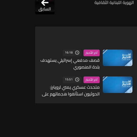
الهوية اللبنانية الثقافية
السابق
16:18
آخر الأخبار
قصف مدفعي إسرائيلي يستهدف
بلدة المنصوري
15:51
آخر الأخبار
متحدث عسكري يمني لرويترز:
الحوثيون استأنفوا هجماتهم على
ميناء المخا بالصواريخ والطائرات
المسيرة