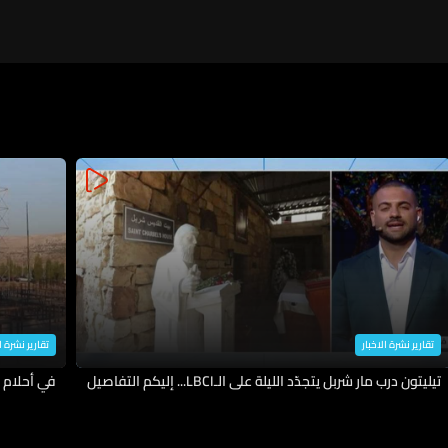
تقارير نشرة الاخبار
تقارير نشرة ا
تيليتون درب مار شربل يتجدّد الليلة على الـLBCI... إليكم التفاصيل
في أحلام ك