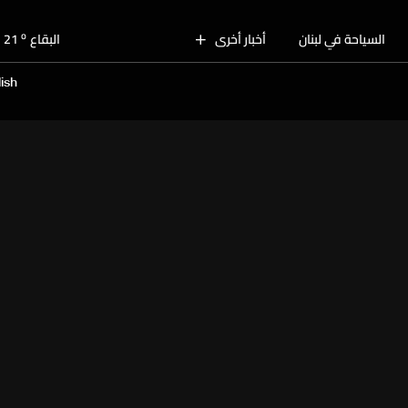
o
بيروت
29
o
السياحة في لبنان
أخبار أخرى
البقاع
21
o
الجنوب
26
ish
o
الشمال
26
o
جبل لبنان
22
o
كسروان
27
o
متن
27
o
بيروت
29