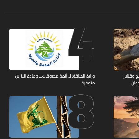
4
8
خ وقنابل
وزارة الطاقة: لا أزمة محروقات... ومادة البنزين
وان
متوفرة