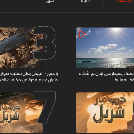
24 ساعة
7 أيام
شهر
3
7
د يسيطر على لبنان...والثلاثاء
بالصور - الجيش يعلن تفكيك صواري
ة الفعالية
طيران غير منفجرة من مخلفات العد
الإسرائيلي