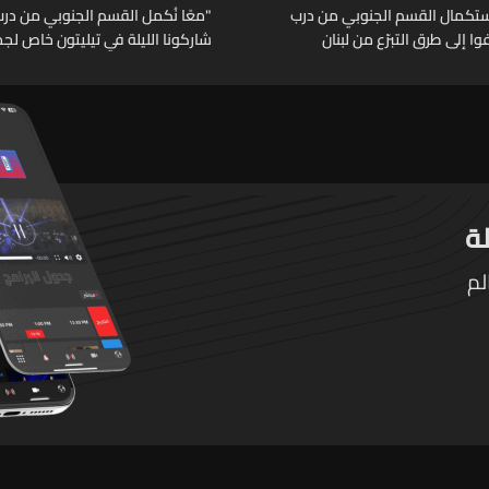
تكمال القسم الجنوبي من درب
"معًا نُكمل القسم الجنوبي من درب 
فوا إلى طرق التبرّع من لبنان
شاركونا الليلة في تيليتون خاص لجم
أستراليا وأوروبا
عبر الـLBCI
لم