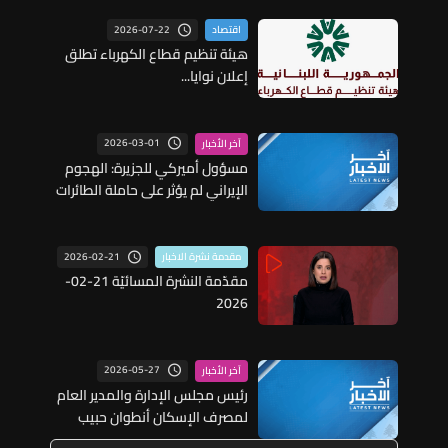
2026-07-22
اقتصاد
هيئة تنظيم قطاع الكهرباء تطلق
إعلان نوايا...
2026-03-01
آخر الأخبار
مسؤول أميركي للجزيرة: الهجوم
الإيراني لم يؤثر على حاملة الطائرات
لينكولن التي تواصل عملياتها
العسكرية
2026-02-21
مقدمة نشرة الاخبار
مقدّمة النشرة المسائيّة 21-02-
2026
2026-05-27
آخر الأخبار
رئيس مجلس الإدارة والمدير العام
لمصرف الإسكان أنطوان حبيب
للـLBCI: لم نتوقف عن إعطاء