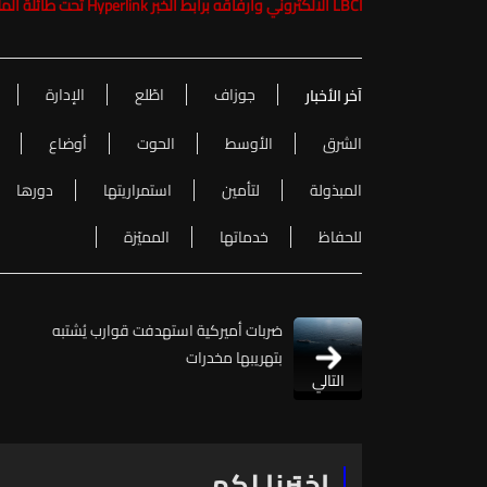
LBCI الالكتروني وارفاقه برابط الخبر Hyperlink تحت طائلة الملاحقة القانونية
جوزاف
اطّلع
الإدارة
آخر الأخبار
الشرق
الأوسط
الحوت
أوضاع
المبذولة
لتأمين
استمراريتها
دورها
للحفاظ
خدماتها
المميّزة
ضربات أميركية استهدفت قوارب يُشتبه
بتهريبها مخدرات
التالي
اخترنا لكم