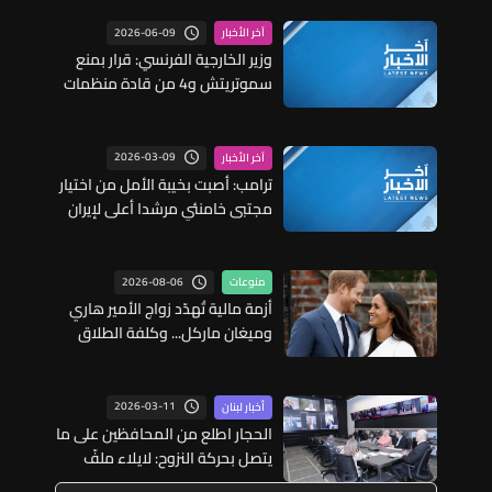
2026-06-09
آخر الأخبار
وزير الخارجية الفرنسي: قرار بمنع
سموتريتش و4 من قادة منظمات
الاستيطان و21 مستوطنا عنيفا من
دخول البلاد
2026-03-09
آخر الأخبار
ترامب: أصبت بخيبة الأمل من اختيار
مجتبى خامنئي مرشدا أعلى لإيران
وسيقودها إلى نفس المشاكل
2026-08-06
منوعات
أزمة مالية تُهدّد زواج الأمير هاري
وميغان ماركل... وكلفة الطلاق
تحول دونه
2026-03-11
أخبار لبنان
الحجار اطلع من المحافظين على ما
يتصل بحركة النزوح: لايلاء ملفّ
النازحين أهمية قصوى