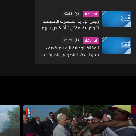
02:38
آخر الأخبار
رئيس الإدارة العسكرية الإقليمية
الأوكرانية: مقتل 3 أشخاص بينهم
طفل في منطقة كييف وإصابة 3
آخرين في هجمات روسية
01:49
آخر الأخبار
الوكالة الوطنية للإعلام: قصف
محيط بلدة المنصوري واصابة عدد
من المنازل