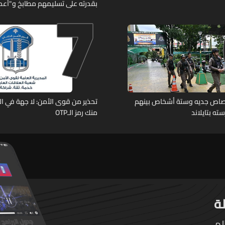
7
بقدرته على تسليمهم مطابخ و"أعمال
هل من وقع ضحيّة أعماله؟
رصاص جديه وستة أشخاص بينهم
تحذير من قوى الأمن: لا جهة في ال
ته بتايلاند
منك رمز الـOTP
لم