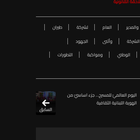
والمدير
العام
لشركة
طيران
الشركة
وأثنى
الجهود
الوطني
ومواكبة
التطورات
اليوم العالميّ للمسرح… جزء اساسيّ من
الهوية اللبنانية الثقافية
السابق