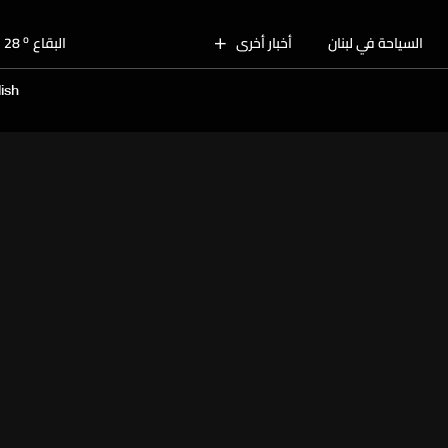
o
بيروت
30
o
السياحة في لبنان
أخبار أخرى
البقاع
28
o
الجنوب
28
ish
o
الشمال
29
o
جبل لبنان
26
o
كسروان
29
o
متن
29
o
بيروت
30