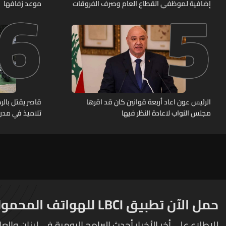
6
5
إضافية لموظفي القطاع العام وصرف الفروقات
موعد زفافها
بأثر رجعي منذ آذار
الرئيس عون اعاد أربعة قوانين كان قد اقرها
قاصر يقتل بال
مجلس النواب لاعادة النظر فيها
تلاميذ في مدرس
حمل الآن تطبيق LBCI للهواتف المحمولة
للإطلاع على أخر الأخبار أحدث البرامج اليومية في لبنان والعا