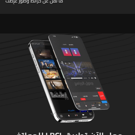
ما نُقل عن خرائط وصور عُرِضت
أمام الوفد اللبنانيّ تُبيّن
مواقع مراكز قيادية ومنشآت
تحت الأرض