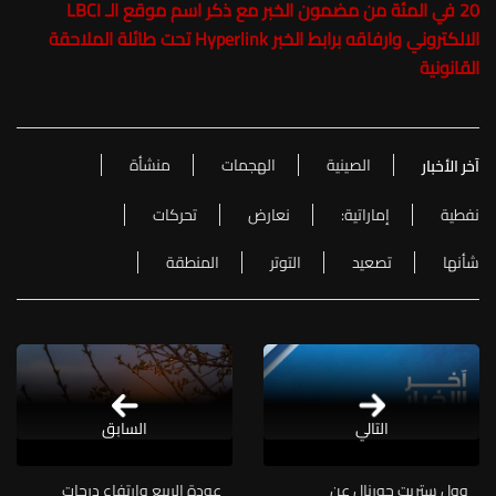
20 في المئة من مضمون الخبر مع ذكر اسم موقع الـ LBCI
الالكتروني وارفاقه برابط الخبر Hyperlink تحت طائلة الملاحقة
القانونية
الصينية
الهجمات
منشأة
آخر الأخبار
نفطية
إماراتية:
نعارض
تحركات
شأنها
تصعيد
التوتر
المنطقة
التالي
السابق
وول ستريت جورنال عن
عودة الربيع وارتفاع درجات