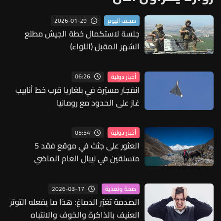
2026-01-29
صحف اليوم
جلسة لاستكمال خطة الجيش مطلع
الشهر المقبل (اللواء)
06:26
أخبار دولية
انفجار مسيّرة في بلغاريا قرب خط أنابيب
غاز على الحدود مع رومانيا
05:54
أخبار دولية
العثور على جثث في موقع فقد 5
متسلقين في نيبال العام الماضي
2026-03-17
صحة وتغذية
الصدمة تغيّر الدماغ: هذا ما يفعله التوتر
العنيف بالذاكرة والخوف والانتباه