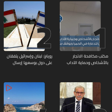
2
1
مكتب مكافحة الاتجار
رويترز: لبنان وإسرائيل يتفقان
بالأشخاص وحماية الآداب
على دول بوسعها إرسال
يفكّك شبكتين منظّمتين
قوات للتحقق من نزع سلاح
للدعارة في الحمرا ويوقف
حزب الله
متورطين