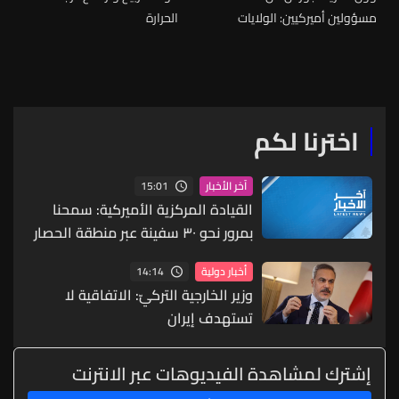
مسؤولين أميركيين: الولايات
الحرارة
المتحدة لديها خطوط حمراء في
المفاوضات مع إيران وتطالب
بتسليم جميع المواد النووية
الإيرانية المخصبة
اخترنا لكم
15:01
آخر الأخبار
القيادة المركزية الأميركية: سمحنا
بمرور نحو ٣٠ سفينة عبر منطقة الحصار
على إيران لنقل المساعدات الإنسانية
14:14
أخبار دولية
وزير الخارجية التركيّ: الاتفاقية لا
تستهدف إيران
إشترك لمشاهدة الفيديوهات عبر الانترنت