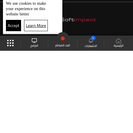
We use
cookies
to make
your experience on this
website better.
Accept
Learn More
4
البث المباشر
البرامج
الرئيسية
الاشعارات
موقع البرامج
الجدول
البث المباشر
العودة للأعلى
انضم الى ملايين المتابعين
LBCI Lebanon