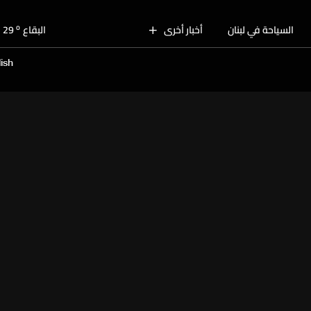
o
بيروت
29
o
السياحة في لبنان
أخبار أخرى
البقاع
29
o
الجنوب
28
ish
o
الشمال
30
o
جبل لبنان
28
o
كسروان
29
o
متن
29
o
بيروت
29