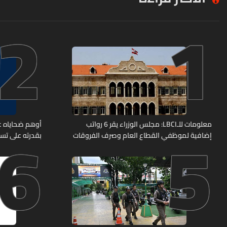
2
1
6
5
معلومات للـLBCI: مجلس الوزراء يقر 6 رواتب
أوهم ضحاياه عب
إضافية لموظفي القطاع العام وصرف الفروقات
بقدرته على تسل
بأثر رجعي منذ آذار
هل من وقع ضحي