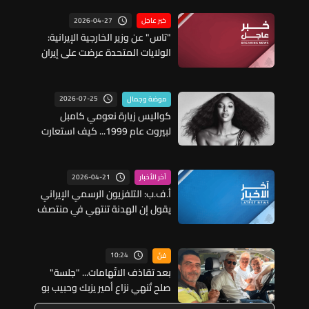
2026-04-27
خبر عاجل
"تاس" عن وزير الخارجية الإيرانية:
الولايات المتحدة عرضت على إيران
إجراء محادثات وطهران تدرس حالياً
هذا الاحتمال
2026-07-25
موضة وجمال
كواليس زيارة نعومي كامبل
لبيروت عام 1999... كيف استعارت
فستاناً من امرأة لبنانيّة؟ (صور)
2026-04-21
آخر الأخبار
أ.ف.ب: التلفزيون الرسمي الإيراني
يقول إن الهدنة تنتهي في منتصف
ليل الثلاثاء بتوقيت غرينيتش
10:24
فنّ
بعد تقاذف الاتّهامات... "جلسة"
صلح تُنهي نزاع أمير يزبك وحبيب بو
أنطون (صور)