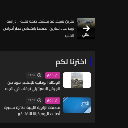
تمرين بسيط قد يكشف صحة قلبك… دراسة
تربط عدد تمارين الضغط بانخفاض خطر أمراض
التالي
القلب
اخترنا لكم
03:36
آخر الأخبار
الوكالة الوطنية للإعلام: قوة من
الجيش الاسرائيلي توغلت في اتجاه
بلدة زوطر الغربية ورفعت ساترا
ترابيا جديدا
03:05
آخر الأخبار
مصفاة الزاوية الليبية: طائرة مسيرة
أصابت اليوم خزانا للنفتا غير
المعالجة ما أدى لتسريب لكن
الوضع تحت السيطرة