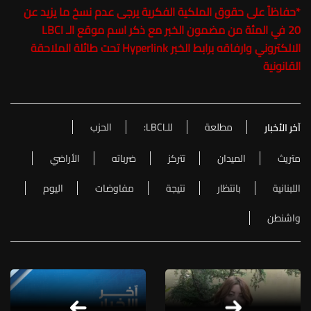
*
حفاظاً على حقوق الملكية الفكرية يرجى عدم نسخ ما يزيد عن
20 في المئة من مضمون الخبر مع ذكر اسم موقع الـ LBCI
الالكتروني وارفاقه برابط الخبر Hyperlink تحت طائلة الملاحقة
القانونية
مطلعة
للـLBCI:
الحزب
آخر الأخبار
متريث
الميدان
تتركز
ضرباته
الأراضي
اللبنانية
بانتظار
نتيجة
مفاوضات
اليوم
واشنطن