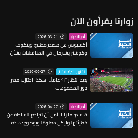
زوارنا يقرأون الآن
2026-03-21
آخر الأخبار
أكسيوس عن مصدر مطلع: ويتكوف
وكوشنر يشاركان في المناقشات بشأن
مسار دبلوماسي محتمل مع إيران
2026-06-27
تقارير نشرة الاخبار
بعد انتظار ٩٢ عاماً… هكذا اجتازت مصر
دور المجموعات
2026-04-27
آخر الأخبار
قاسم: ما زلنا نأمل أن تتراجع السلطة عن
خطيئتها وليكن معلومًا وبوضوح: هذه
المفاوضات المباشرة ومخرجاتها كأنها