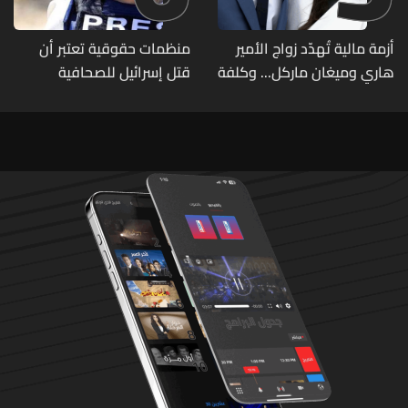
أزمة مالية تُهدّد زواج الأمير
منظمات حقوقية تعتبر أن
هاري وميغان ماركل... وكلفة
قتل إسرائيل للصحافية
الطلاق تحول دونه
اللبنانية آمال خليل يرقى الى
"جريمة حرب"