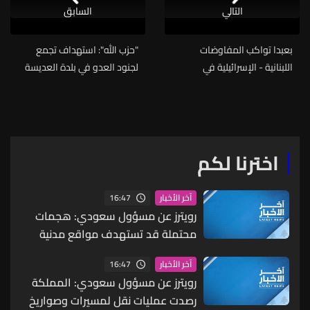
التالي
السابق
بعبدا تواكب المفاوضات
"حزب الله": استهداف تجمع
اللبنانية - الإسرائيلية في
لجنود العدو في بلدة العديسة
واشنطن...
بقذائف المدفعيّة
اخترنا لكم
16:47
آخر الأخبار
رويترز عن مسؤول سعودي: هجمات
محتملة قد تستهدف مواقع مدنية
واقتصادية بما يشمل البنية التحتية
16:47
آخر الأخبار
للطاقة والموانئ والمطارات
رويترز عن مسؤول سعودي: المملكة
رصدت عمليات نقل لمسيرات وصواريخ