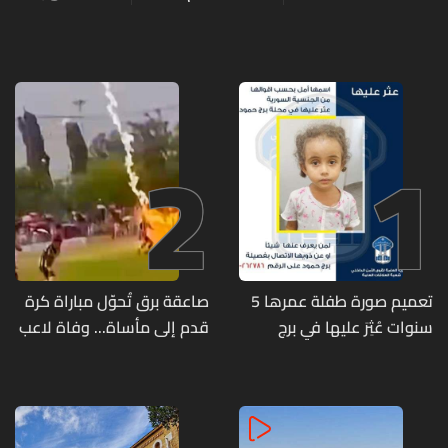
2
1
تعميم صورة طفلة عمرها 5
صاعقة برق تُحوّل مباراة كرة
سنوات عُثِرَ عليها في برج
قدم إلى مأساة... وفاة لاعب
حمود
وإصابة 12 آخرين