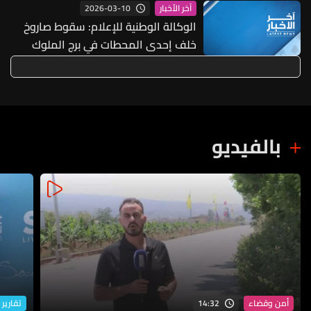
غير موجودة بالنسبة إلينا ولا تعنينا من
2026-03-10
آخر الأخبار
قريب ولا بعيد
الوكالة الوطنية للإعلام: سقوط صاروخ
خلف إحدى المحطات في برج الملوك
واندلاع حريق
بالفيديو
14:32
أمن وقضاء
تقارير 