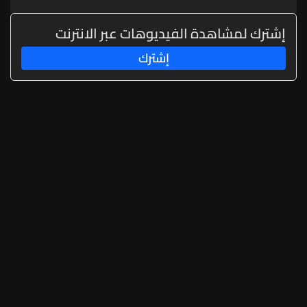
ما يشير إلى احتمال شن هجمات
منسقة من الشمال والجنوب
إشترك لمشاهدة الفيديوهات عبر الانترنت
إشترك