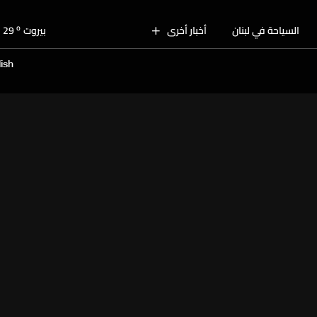
o
بيروت
29
o
السياحة في لبنان
أخبار أخرى
البقاع
30
o
الجنوب
28
ish
o
الشمال
30
o
جبل لبنان
28
o
كسروان
29
o
متن
29
o
بيروت
29