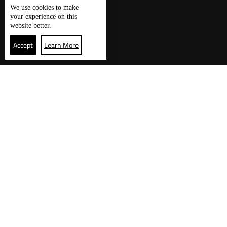
We use
cookies
to make
your experience on this
website better.
Accept
Learn More
زوارنا يقرأون الآن