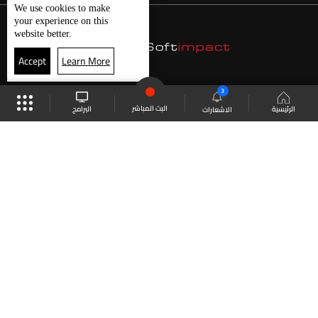
We use
cookies
to make
your experience on this
website better.
Accept
Learn More
3
البث المباشر
البرامج
الرئيسية
الاشعارات
موقع البرامج
الجدول
البث المباشر
العودة للأعلى
انضم الى ملايين المتابعين
LBCI Lebanon