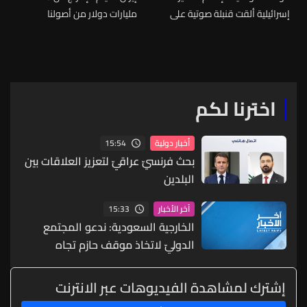
إسرائيلية ألقت قنبلة صوتية على
مليارات دولار من أصولنا
طريق ابل السقي
المجمدة في قطر
اخترنا لكم
15:54
أخبار دولية
بحث فرنسيّ عراقيّ لتعزيز العلاقات بين
البلدين
15:33
آخر الأخبار
الخارجية السعودية: ندعو المجتمع
الدوليّ لاتخاذ موقف حازم تجاه
الممارسات التي تهدد أمن المنطقة
وسلامة الملاحة
إشترك لمشاهدة الفيديوهات عبر الانترنت