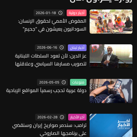
2026-01-18
أخبار دولية
المفوض الأمميّ لحقوق الإنسان:
السودانيون يعيشون في “جحيم"
2026-06-16
أخبار لبنان
عز الدين: لأن تعود السلطات اللبنانية
لتصويب مسارها السياسي وعلاقتها
بشريحة كبيرة من شعبها
2026-05-05
منوعات
دولة عربية تحجب رسمياً المواقع الإباحية
2026-02-28
آخر الأخبار
ترامب: سندمر صواريخ إيران وسنقضي
على برنامجها الصاروخي