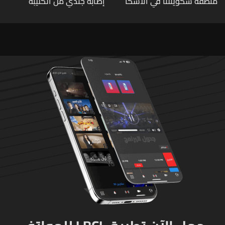
منطقة سكوينتنا في ألاسكا
إصابة جندي من الكتيبة
الهندسية 607 بنيران قواتنا
في بلدة الطيري جنوبي لبنان