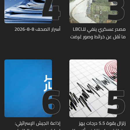
4
3
مصدر عسكريّ ينفي للـLBCI
أسرار الصحف 8-8-2026
ما نُقل عن خرائط وصور عُرِضت
أمام الوفد اللبنانيّ تُبيّن
مواقع مراكز قيادية ومنشآت
تحت الأرض
6
5
زلزال بقوة 5.5 درجات يهز
إذاعة الجيش الإسرائيلي: