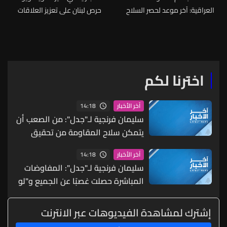
العراقية: آخر موعد لحصر السلاح
حرص لبنان على تعزيز العلاقات
بيد الدولة سيكون في 30 أيلول
الثنائية
وأبلغنا الجماعات المسلحة
اخترنا لكم
14:18
آخر الأخبار
سليمان فرنجية لـ"جدل": من الصعب أن
يتمكن سلاح المقاومة من تحقيق
التحرير الآن لكن قد يأتي دعم دولي
14:18
آخر الأخبار
يؤدي إلى التحرير أو تسويات سياسية
سليمان فرنجية لـ"جدل": المفاوضات
والمقاومة خيار لكن عليها أن تعمل
المباشرة حصلت غصبًا عن الجميع و"لو
في الداخل اللبناني
جابت شي ما كنا عم نحكي هلّق عنّا
وإن شاء الله تجيب شي لأنها ما رح
إشترك لمشاهدة الفيديوهات عبر الانترنت
تجيب شي"