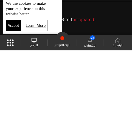
We use
cookies
to make
your experience on this
website better.
Accept
Learn More
21
البث المباشر
البرامج
الرئيسية
الاشعارات
موقع البرامج
الجدول
البث المباشر
العودة للأعلى
انضم الى ملايين المتابعين
LBCI Lebanon