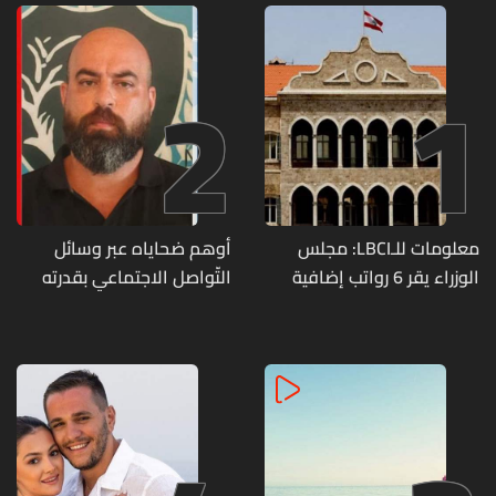
2
1
معلومات للـLBCI: مجلس
أوهم ضحاياه عبر وسائل
الوزراء يقر 6 رواتب إضافية
التّواصل الاجتماعي بقدرته
لموظفي القطاع العام
على تسليمهم مطابخ
وصرف الفروقات بأثر رجعي
و"أعمال نجارة"... هل من
منذ آذار
وقع ضحيّة أعماله؟