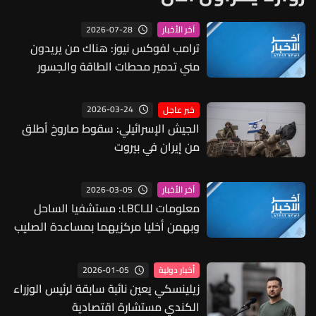
2026-07-28
آخر الأخبار
ترامب لفوكس نيوز: هناك من يريدون
مني تدمير محطات الطاقة والجسور
الإيرانية لكن المشكلة تكمن في
العواقب
2026-03-24
خبر عاجل
الجيش الإسرائيلي: سقوط صاروخ اُطلق
من إيران في بيروت
2026-03-05
آخر الأخبار
معلومات للـLBCI: مستشفيا الساحل
وبهمن أخليا مركزيهما بمساعدة الصليب
الأحمر بعد إتصالات عدة وردت إليها
دعتهم الى ضرورة الإخلاء
2026-01-05
أخبار دولية
زيلينسكي يعين نائبة سابقة لرئيس الوزراء
الكندي مستشارة اقتصادية