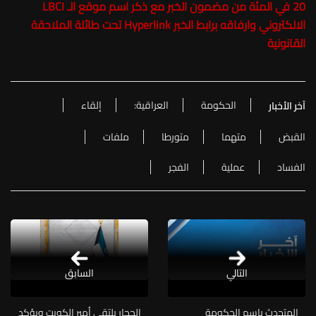
20 في المئة من مضمون الخبر مع ذكر اسم موقع الـ LBCI
الالكتروني وارفاقه برابط الخبر Hyperlink تحت طائلة الملاحقة
القانونية
الحكومة
العراقية:
إلقاء
آخر الأخبار
القبض
متهما
متورطا
ملفات
الفساد
عملية
الفجر
التالي
السابق
المتحدث باسم الحكومة
الحجار يلتقي أمير الكويت ويؤكد