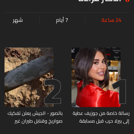
24 ساعة
7 أيام
شهر
2
1
رسالة خاصة من جوزيف عطية
بالصور - الجيش يعلن تفكيك
إلى بيرلا حرب قبل مسابقة
صواريخ وقنابل طيران غير
ملكة جمال العالم... ماذا قال
منفجرة من مخلفات العدوان