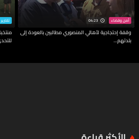
04:23
أمن وقضاء
تقارير 
وقفة إحتجاجية لأهالي المنصوري مطالبين بالعودة إلى
بلدتهم…
للتحدي
الأكثر قراءة