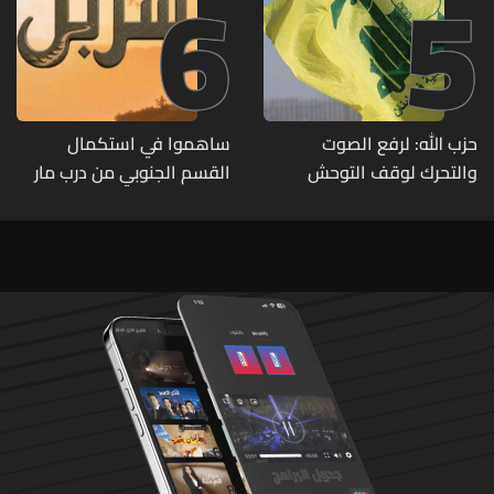
6
5
حزب الله: لرفع الصوت
ساهموا في استكمال
والتحرك لوقف التوحش
القسم الجنوبي من درب مار
الإسرائيلي على البيئة بعد
شربل... تعرّفوا إلى طرق التبرّع
الإنسان والعمران
من لبنان وأميركا وكندا
وأستراليا وأوروبا