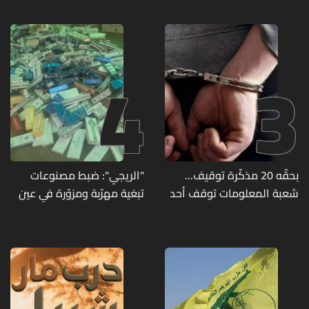
لها؟ (صورة)
الإسرائيلي
4
3
بحقّه 20 مذكّرة توقيف...
"الريجي": ضبط مصنوعات
شعبة المعلومات توقف أحد
تبغية مهرّبة ومزوّرة في عين
المطلوبين الخطيرين
بورضاي وبدنايل والفرزل