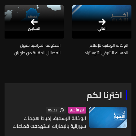
التالي
السابق
الوكالة الوطنية للإعلام:
الحكومة العراقية تمهل
المسلك الشرقي لأتوستراد
الفصائل المقربة من طهران
العقيبة - نهر إبراهيم يشهد
حتى 30 أيلول لتسليم سلاحها
زحمة سير خانقة بسبب حادث
تصادم بين سيارة وحافلة تقل
عسكريين ادى الى تحطم
السيارة الى جانب المسلك
اخترنا لكم
وسارعت الى المكان فرق
الدفاع المدني والصليب الأحمر
05:23
آخر الأخبار
الوكالة الرسمية: إحباط هجمات
سيبرانية بالإمارات استهدفت قطاعات
الطيران والطاقة والتعليم