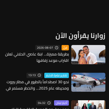
زوارنا يقرأون الآن
2026-08-07
فنّ
بطريقة مميزة… ابنة عاصي الحلاني تعلن
اقتراب موعد زفافها
13:13
تقارير نشرة الاخبار
نحو 30 اصطداماً بالطيور في مطار بيروت
ومحيطه عام 2025… والخطر مستمر في
2026
04:32
أخبار لبنان