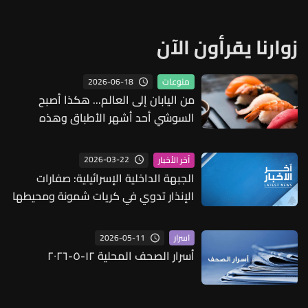
زوارنا يقرأون الآن
2026-06-18
منوعات
من اليابان إلى العالم... هكذا أصبح
السوشي أحد أشهر الأطباق وهذه
أفضل 5 أنواع عالميا
2026-03-22
آخر الأخبار
الجبهة الداخلية الإسرائيلية: صفارات
الإنذار تدوي في كريات شمونة ومحيطها
خشية تسلل مسيرات من لبنان
2026-05-11
اسرار
أسرار الصحف المحلية ١٢-٥-٢٠٢٦