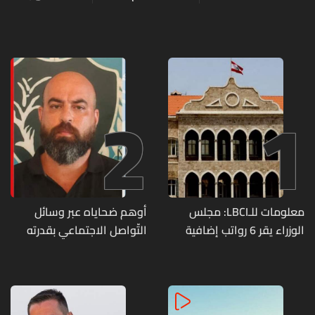
2
1
معلومات للـLBCI: مجلس
أوهم ضحاياه عبر وسائل
الوزراء يقر 6 رواتب إضافية
التّواصل الاجتماعي بقدرته
لموظفي القطاع العام
على تسليمهم مطابخ
وصرف الفروقات بأثر رجعي
و"أعمال نجارة"... هل من
منذ آذار
وقع ضحيّة أعماله؟