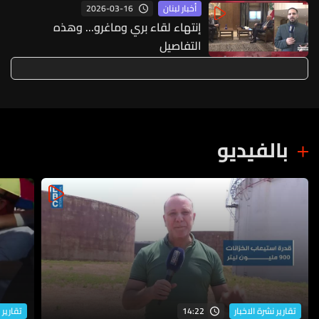
2026-03-16
أخبار لبنان
إنتهاء لقاء بري وماغرو... وهذه
التفاصيل
بالفيديو
14:22
تقارير نشرة الاخبار
تقارير 