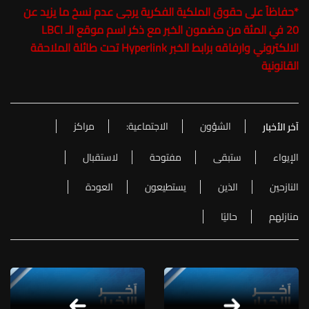
*
حفاظاً على حقوق الملكية الفكرية يرجى عدم نسخ ما يزيد عن
20 في المئة من مضمون الخبر مع ذكر اسم موقع الـ LBCI
الالكتروني وارفاقه برابط الخبر Hyperlink تحت طائلة الملاحقة
القانونية
الشؤون
الاجتماعية:
مراكز
آخر الأخبار
الإيواء
ستبقى
مفتوحة
لاستقبال
النازحين
الذين
يستطيعون
العودة
منازلهم
حاليًا