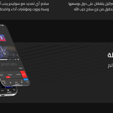
وإسرائيل يتفقان على دول بوسعها
سلام: أي تمديد مع سوليدير يجب أن 
حقق من نزع سلاح حزب الله
وسط بيروت ومؤشرات أداء واضحة
لم