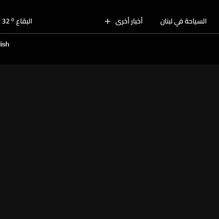
o
بيروت
30
o
السياحة في لبنان
أخبار أخرى
البقاع
32
o
الجنوب
30
ish
o
الشمال
31
o
جبل لبنان
28
o
كسروان
30
o
متن
30
o
بيروت
30