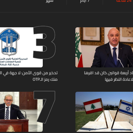
24 ساعة
7 أيام
شهر
3
7
د أربعة قوانين كان قد اقرها
تحذير من قوى الأمن: لا جهة في ال
عادة النظر فيها
منك رمز الـOTP