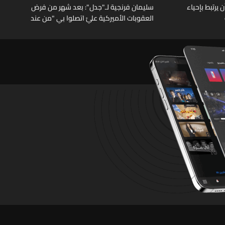
يرتبط بإحياء
سليمان فرنجية لـ"جدل": بعد شهر من فرض
العقوبات الأميركية عليّ اتصلوا بي "من عند
الرئيس" وقالوا: "ما خصّنا ما بيطلع بإيدنا"