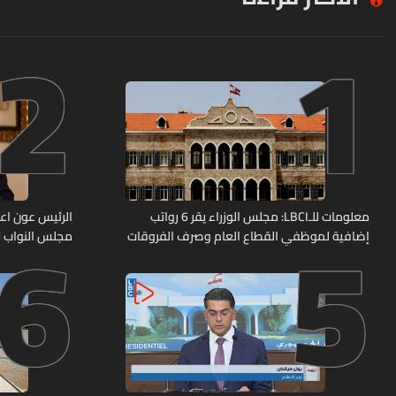
2
1
6
5
معلومات للـLBCI: مجلس الوزراء يقر 6 رواتب
الرئيس عون اعا
إضافية لموظفي القطاع العام وصرف الفروقات
مجلس النواب لا
بأثر رجعي منذ آذار