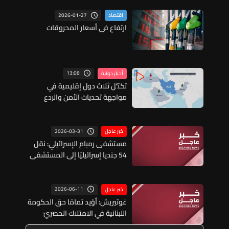
2026-01-27
اقتصاد
ارتفاع في أسعار المحروقات
13:08
أخبار دولية
تكتُّل ثلاث دول إقليمية في
مواجهة تحديات الأمن والردع
2026-03-31
خبر عاجل
مستشفى رمبام الإسرائيلي: نقل
54 جنديا إسرائيليًا إلى المستشفى
منذ بدء المعارك جنوب لبنان ولا
يزال 17 منهم يتلقون العلاج
2026-06-11
خبر عاجل
غوتيريش: أؤيد تمامًا حق الحكومة
اللبنانية في الامتلاك الحصريّ
للسلاح