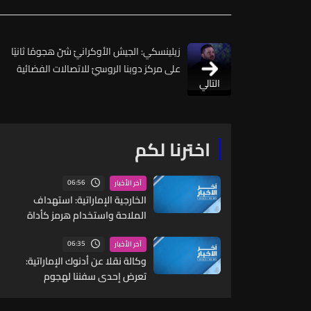
زيلينسكي: الجيش الأوكرانيّ شنّ هجومًا ثانيًا
على مركز دوبنا الروسيّ للاتصالات الفضائية
التالي
اخترنا لكم
06:56
آخر الأخبار
الخارجية الإماراتية: استهداف
الملاحة واستخدام هرمز كأداة
ضغط أو ابتزاز يعد أعمال قرصنة
من قبل الحرس الثوري
06:35
آخر الأخبار
وكالة نقلا عن أدنوك الإماراتية:
تعرض إحدى سفننا لهجوم
صاروخي خلال عبورها مضيق هرمز
في وقت مبكر اليوم والوضع تحت