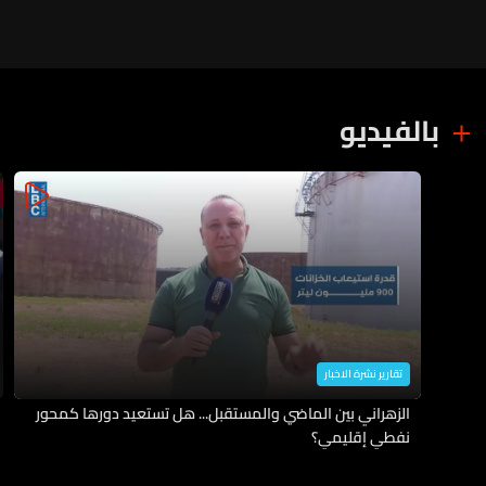
السيطرة والاستهداف لم يسفر عن
أي إصابات
بالفيديو
تقارير نشرة الاخبار
الزهراني بين الماضي والمستقبل... هل تستعيد دورها كمحور
نفطي إقليمي؟