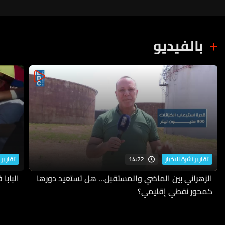
بالفيديو
14:22
تقارير نشرة الاخبار
تقارير 
الزهراني بين الماضي والمستقبل... هل تستعيد دورها
البابا
كمحور نفطي إقليمي؟