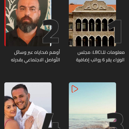
2
1
معلومات للـLBCI: مجلس
أوهم ضحاياه عبر وسائل
الوزراء يقر 6 رواتب إضافية
التّواصل الاجتماعي بقدرته
لموظفي القطاع العام
على تسليمهم مطابخ
وصرف الفروقات بأثر رجعي
و"أعمال نجارة"... هل من
منذ آذار
وقع ضحيّة أعماله؟
4
3