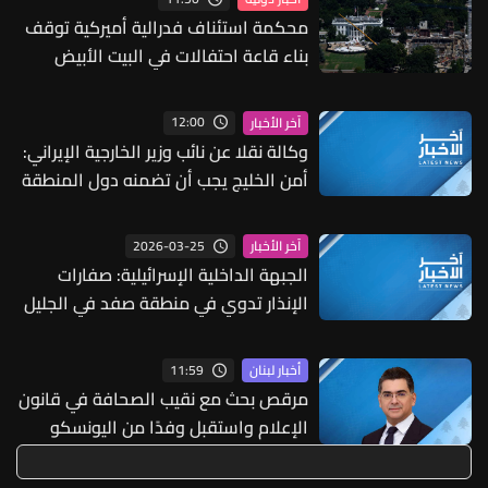
محكمة استئناف فدرالية أميركية توقف
بناء قاعة احتفالات في البيت الأبيض
12:00
آخر الأخبار
وكالة نقلا عن نائب وزير الخارجية الإيراني:
أمن الخليج يجب أن تضمنه دول المنطقة
دون تدخل أجنبي
2026-03-25
آخر الأخبار
الجبهة الداخلية الإسرائيلية: صفارات
الإنذار تدوي في منطقة صفد في الجليل
الأعلى بعد رصد صواريخ من لبنان
11:59
أخبار لبنان
مرقص بحث مع نقيب الصحافة في قانون
الإعلام واستقبل وفدًا من اليونسكو