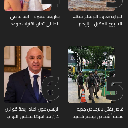
الحرارة تعاود الارتفاع مطلع
بطريقة مميزة… ابنة عاصي
الأسبوع المقبل... إليكم
الحلاني تعلن اقتراب موعد
تفاصيل الطقس
زفافها
6
5
قاصر يقتل بالرصاص جديه
الرئيس عون اعاد أربعة قوانين
وستة أشخاص بينهم تلاميذ
كان قد اقرها مجلس النواب
في مدرسته بتايلاند
لاعادة النظر فيها