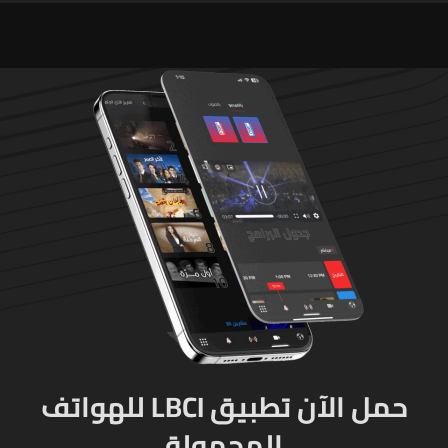
حمل الآن تطبيق LBCI للهواتف
المحمولة