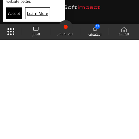
website better.
Accept
Learn More
22
البث المباشر
البرامج
الرئيسية
الاشعارات
موقع البرامج
الجدول
البث المباشر
العودة للأعلى
انضم الى ملايين المتابعين
LBCI Lebanon