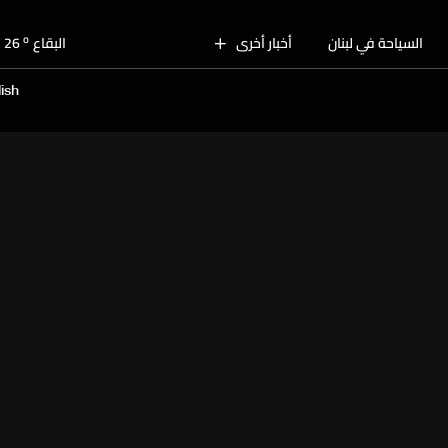
o
بيروت
29
o
السياحة في لبنان
أخبار أخرى
البقاع
26
o
الجنوب
27
ish
o
الشمال
28
o
جبل لبنان
26
o
كسروان
28
o
متن
28
o
بيروت
29