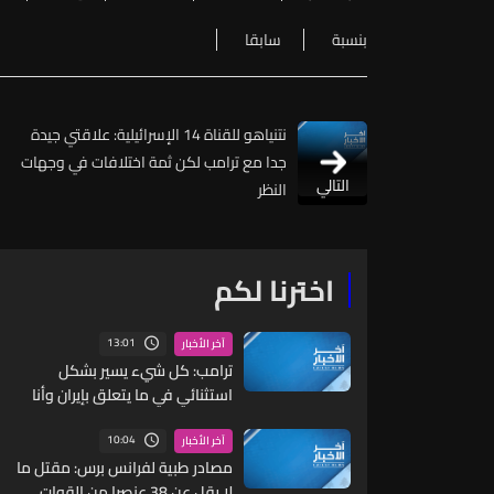
بنسبة
سابقا
نتنياهو للقناة 14 الإسرائيلية: علاقتي جيدة
جدا مع ترامب لكن ثمة اختلافات في وجهات
التالي
النظر
اخترنا لكم
13:01
آخر الأخبار
ترامب: كل شيء يسير بشكل
استثنائي في ما يتعلق بإيران وأنا
سعيد جدا بأداء وزير الحرب
10:04
آخر الأخبار
مصادر طبية لفرانس برس: مقتل ما
لا يقل عن 38 عنصرا من القوات