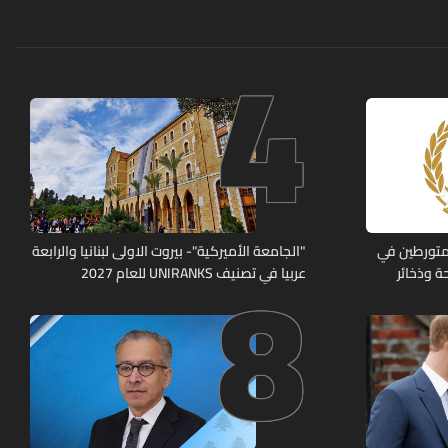
4
8
متورطين في
"الجامعة الأميركية"- بيروت الاولى لبنانيا والرابعة
ة وذخائر
عربيا في تصنيف UNIRANKS للعام 2027