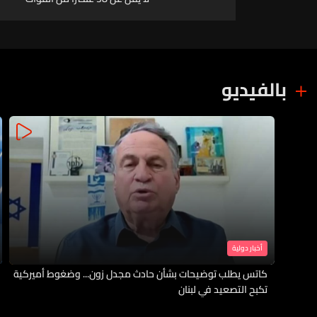
الحكومية اليمنية بهجمات
صاروخية شنها الحوثيون
بالفيديو
أخبار دولية
كاتس يطلب توضيحات بشأن حادث مجدل زون... وضغوط أميركية
تكبح التصعيد في لبنان