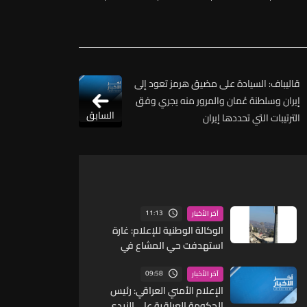
قاليباف: السيادة على مضيق هرمز تعود إلى
إيران وسلطنة عُمان والمرور منه يجري وفق
السابق
الترتيبات التي تحددها إيران
11:13
آخر الأخبار
الوكالة الوطنية للإعلام: غارة
استهدفت حي المشاع في
ميفدون ولا اصابات
09:58
آخر الأخبار
الإعلام الأمني العراقي: رئيس
الحكومة العراقية علي الزيدي