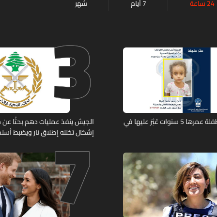
24 ساعة
7 أيام
شهر
3
7
تعميم صورة طفلة عمرها 5 سنوات عُثِرَ عليها في
الجيش ينفذ عمليات دهم بحثًا عن 
إشكال تخلله إطلاق نار ويضبط أسلح
حربية ويتلف 16 خيمة مزروعة بالماريجوانا