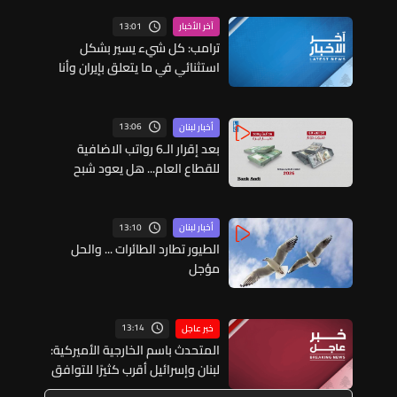
13:01
آخر الأخبار
ترامب: كل شيء يسير بشكل
استثنائي في ما يتعلق بإيران وأنا
سعيد جدا بأداء وزير الحرب
13:06
أخبار لبنان
بعد إقرار الـ6 رواتب الاضافية
للقطاع العام... هل يعود شبح
سلسلة الرتب والرواتب؟
13:10
أخبار لبنان
الطيور تطارد الطائرات ... والحل
مؤجل
13:14
خبر عاجل
المتحدث باسم الخارجية الأميركية:
لبنان وإسرائيل أقرب كثيرًا للتوافق
بشأن دفع عملية المناطق