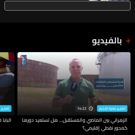
الوزارة تربط بين 3 مسارات متكاملة
بالفيديو
14:22
تقارير نشرة الاخبار
تقارير 
الزهراني بين الماضي والمستقبل... هل تستعيد دورها
البابا
كمحور نفطي إقليمي؟