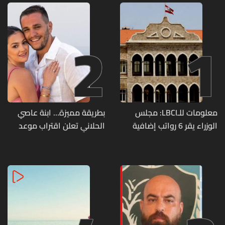
2
1
معلومات للـLBCI: مجلس
بطريقة مميزة… ابنة عاصي
الوزراء يقر 6 رواتب إضافية
الحلاني تعلن اقتراب موعد
لموظفي القطاع العام
زفافها
وصرف الفروقات بأثر رجعي
منذ آذار