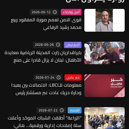
2026-05-12
أمن وقضاء
قوى الامن تعمم صورة المفقود ربيع
محمد رشيد الرفاعي
2026-05-26
أخبار لبنان
بايراقداريان زارت المدينة الرياضية معايدة
الأطفال: لبنان لا يزال قادرا على صنع
الفرح
2026-01-24
خبر عاجل
معلومات للـLBCI: الاتصالات بين بعبدا
وحارة حريك عادت عبر مستشار رئيس
الجمهورية العميد أندريه رحال لاحتواء
التوتر الحاصل خلال الفترة الماضية
2026-07-22
اقتصاد
والتحضير للقاء بين رئيس الجمهورية
"الزراعة" أطلقت الشباك الموحّد وأعلنت
وقيادة الحزب لاستئناف الحوار
سلة إصلاحات إدارية ورقمية... هاني: