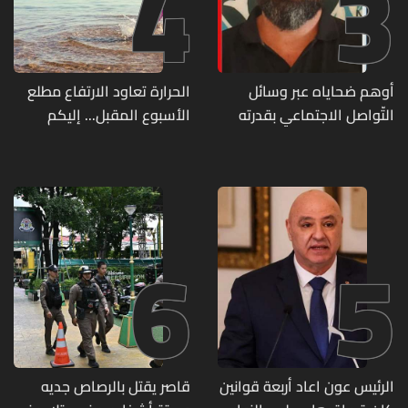
4
3
أوهم ضحاياه عبر وسائل
الحرارة تعاود الارتفاع مطلع
التّواصل الاجتماعي بقدرته
الأسبوع المقبل... إليكم
على تسليمهم مطابخ
تفاصيل الطقس
و"أعمال نجارة"... هل من
وقع ضحيّة أعماله؟
6
5
الرئيس عون اعاد أربعة قوانين
قاصر يقتل بالرصاص جديه