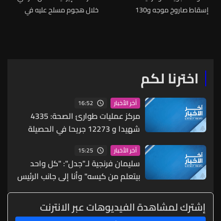
إسقاط صاروخ موجه و130
خلال هجوم مسلح عليه في
مسيرة روسية استهدفت
محافظة سيستان وبلوشيستان
مناطق عدة في البلاد الليلة
جنوب شرقي البلاد
الماضية
اخترنا لكم
16:52
آخر الأخبار
مركز عمليات طوارئ الصحة: 4335
شهيدا و 12273 جريحا في الحصيلة
التراكمية الاجمالية للعدوان منذ 2 آذار
15:25
آخر الأخبار
حتى 7 آب
سليمان فرنجية لـ"جدل": "كل واحد
بيتعلم من كيسه" وأنا إلى جانب الرئيس
عون لكن الوقت وحصانتنا ووحدتنا
الداخلية وتفاهمنا هي الحل وعلينا أن
إشترك لمشاهدة الفيديوهات عبر الانترنت
نتعلم مما يحصل في المنطقة