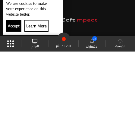
We use
cookies
to make
your experience on this
website better.
Accept
Learn More
22
البث المباشر
البرامج
الرئيسية
الاشعارات
موقع البرامج
الجدول
البث المباشر
العودة للأعلى
انضم الى ملايين المتابعين
LBCI Lebanon