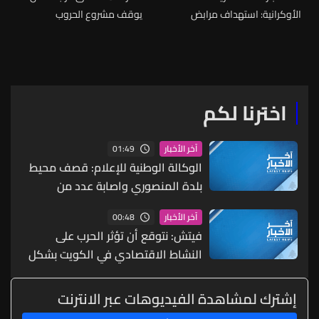
الأوكرانية: استهداف مرابض
يوقف مشروع الحروب
الطائرات العسكرية الروسية في
المفتوحة وإذا لم يُعالج
قاعدة ساكي في شبه جزيرة
موضوع السلاح لن تنتهي هذه
القرم
الحروب
اخترنا لكم
01:49
آخر الأخبار
الوكالة الوطنية للإعلام: قصف محيط
بلدة المنصوري واصابة عدد من
المنازل
00:48
آخر الأخبار
فيتش: نتوقع أن تؤثر الحرب على
النشاط الاقتصادي في الكويت بشكل
رئيسي بسبب انخفاض إنتاج النفط
إشترك لمشاهدة الفيديوهات عبر الانترنت