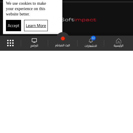
We use
cookies
to make
your experience on this
website better.
Accept
Learn More
22
البث المباشر
البرامج
الرئيسية
الاشعارات
موقع البرامج
الجدول
البث المباشر
العودة للأعلى
انضم الى ملايين المتابعين
LBCI Lebanon