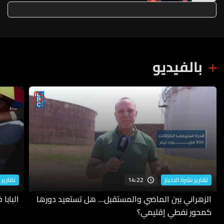
بالفيديو
14:22
تقارير نشرة الاخبار
تقارير 
الزهراني بين الماضي والمستقبل... هل تستعيد دورها
البابا
كمحور نفطي إقليمي؟