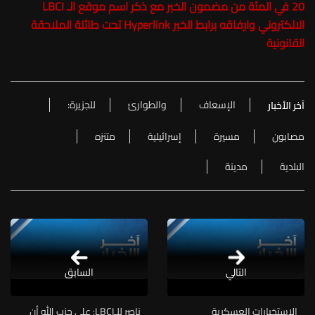
20 في المئة من مضمون الخبر مع ذكر اسم موقع الـ LBCI
الالكتروني وارفاقه برابط الخبر Hyperlink تحت طائلة الملاحقة
القانونية
الإسعاف
والطوارئ
للجزيرة:
آخر الأخبار
مصابون
مسيرة
إسرائيلية
متنزه
البلدية
مدينة
التالي
السابق
الاستخبارات العسكرية
ناصر للـLBCI: على حزب الله أن