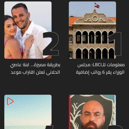
2
1
معلومات للـLBCI: مجلس
بطريقة مميزة… ابنة عاصي
الوزراء يقر 6 رواتب إضافية
الحلاني تعلن اقتراب موعد
لموظفي القطاع العام
زفافها
وصرف الفروقات بأثر رجعي
منذ آذار