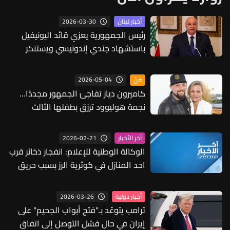
2026-03-30
أخبار لبنان
رئيس الجمهورية يعزي قائد اليونيفيل
باستشهاد جندي إندونيسي ويستنكر
استهداف قوات حفظ السلام
2026-05-04
فنّ
كاميرون دياز تفاجئ الجمهور مجددًا…
نجمة هوليوود ترزق بطفلها الثالث
وتكشف اسمه الغريب
2026-02-21
آخر الأخبار
الوكالة الوطنية للإعلام: انفجار ذخائر قرب
احد المنازل في كوثرية الرز بسبب حريق
ولا حدث أمنيا
2026-03-26
أخبار دولية
ترامب يتوعّد بـ"فتح أبواب الجحيم" على
إيران في حال فشل التوصل إلى اتفاق