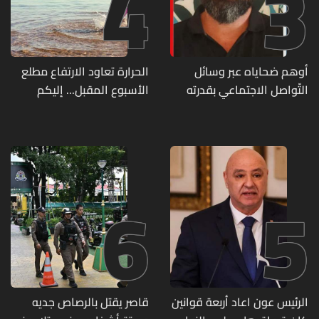
4
3
أوهم ضحاياه عبر وسائل
الحرارة تعاود الارتفاع مطلع
التّواصل الاجتماعي بقدرته
الأسبوع المقبل... إليكم
على تسليمهم مطابخ
تفاصيل الطقس
و"أعمال نجارة"... هل من
وقع ضحيّة أعماله؟
6
5
الرئيس عون اعاد أربعة قوانين
قاصر يقتل بالرصاص جديه