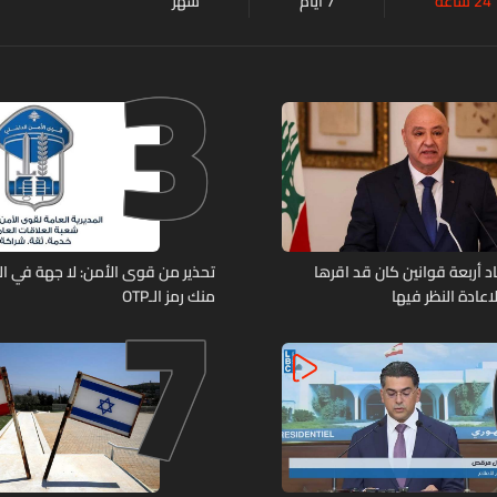
24 ساعة
7 أيام
شهر
3
7
د أربعة قوانين كان قد اقرها
تحذير من قوى الأمن: لا جهة في ال
عادة النظر فيها
منك رمز الـOTP