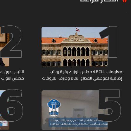
2
1
6
5
معلومات للـLBCI: مجلس الوزراء يقر 6 رواتب
الرئيس عون اعا
إضافية لموظفي القطاع العام وصرف الفروقات
مجلس النواب لا
بأثر رجعي منذ آذار