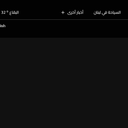
o
بيروت
30
o
السياحة في لبنان
أخبار أخرى
البقاع
32
o
الجنوب
29
ish
o
الشمال
31
o
جبل لبنان
28
o
كسروان
30
o
متن
30
o
بيروت
30