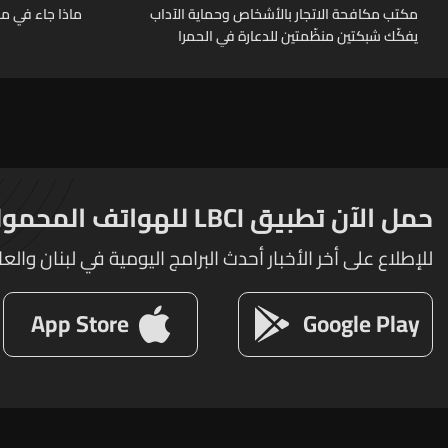
مكتب مكافحة الاتجار بالأشخاص وحماية الآداب
ماذا جاء في م
يفكّك شبكتين منظّمتين للدعارة في الحمرا
ويوقف متورطين
حمل الآن تطبيق LBCI للهواتف المحمولة
للإطلاع على أخر الأخبار أحدث البرامج اليومية في لبنان والعا
App Store
Google Play