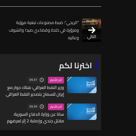
"الريجي": ضبط مصنوعات تبغية مهرّبة
ومزوّرة في خلدة وقضاءي صيدا والشوف
التالي
وعاليه
اخترنا لكم
05:37
آخر الأخبار
وزير النفط العراقي: هناك حوار مع
إيران للسماح بتصدير النفط العراقي
لكنه غير مفعل حتى الآن
05:35
آخر الأخبار
سانا عن وزارة الدفاع السورية:
مقتل جندي وإصابة 2 إثر تعرضهم
لاستهداف غادر من قبل مجهولين
شرقي دير الزور