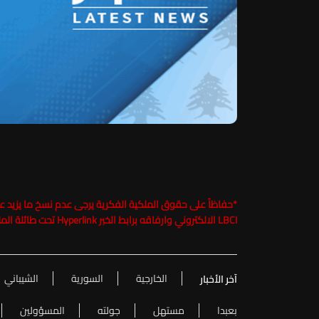
*
LBCI الالكتروني وارفاقه برابط الخبر Hyperlink تحت طائلة الملاحقة القانونية
الخارجية
السورية
الشيباني
آخر الأخبار
بعبدا
مستهل
جولته
المسؤولين