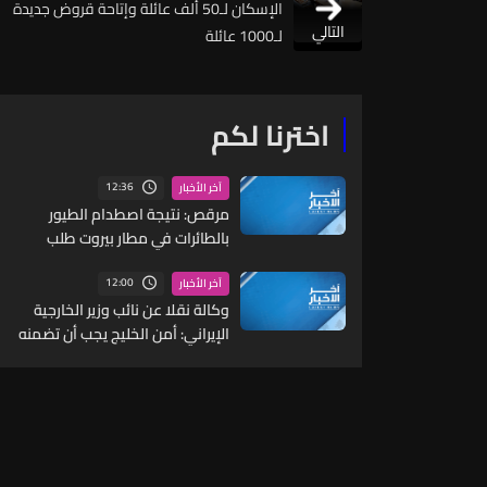
الإسكان لـ50 ألف عائلة وإتاحة قروض جديدة
التالي
لـ1000 عائلة
اخترنا لكم
12:36
آخر الأخبار
مرقص: نتيجة اصطدام الطيور
بالطائرات في مطار بيروت طلب
مجلس الوزراء من وزارة الزراعة منع
إنشاء المزارع والمسالخ ضمن
12:00
آخر الأخبار
وكالة نقلا عن نائب وزير الخارجية
شعاع 5 كيلومترات من حرم المطار
وإقفال تلك المفتوحة في هذا
الإيراني: أمن الخليج يجب أن تضمنه
النطاق
دول المنطقة دون تدخل أجنبي