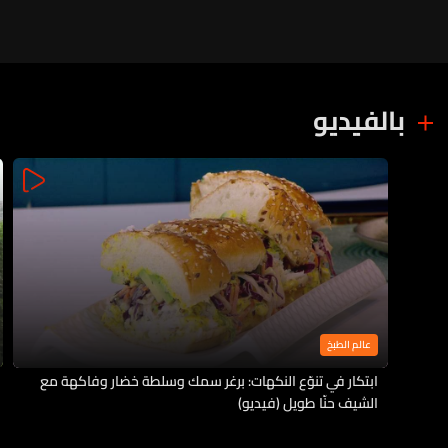
بالفيديو
عالم الطبخ
ابتكار في تنوّع النكهات: برغر سمك وسلطة خضار وفاكهة مع
الشيف حنّا طويل (فيديو)