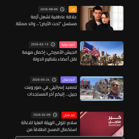
2026-08-06
فنّ
علاقة عاطفية تشعل أزمة
مسلسل "تحت الأرض"... والد ممثلة
قاصر يلاحق بطل العمل قضائيًا
2026-02-13
أخبار دولية
الجيش الأميركي: إكمال مهمة
نقل أعضاء بتنظيم الدولة
الإسلامية من سوريا للعراق
2026-05-24
أخبار لبنان
تصعيد إسرائيلي في صور وبنت
جبيل… إليكم آخر المستجدات
الميدانية
2026-02-09
خبر عاجل
سلام: تتولى الهيئة العليا للاغاثة
استكمال المسح انطلاقاً من
مسوحات البلدية الأولية بالتعاون