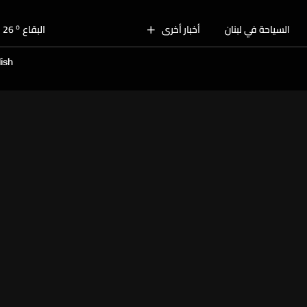
o
بيروت
29
o
السياحة في لبنان
أخبار أخرى
البقاع
26
o
الجنوب
27
ish
o
الشمال
28
o
جبل لبنان
24
o
كسروان
28
o
متن
28
o
بيروت
29