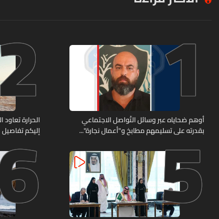
2
1
6
5
أوهم ضحاياه عبر وسائل التّواصل الاجتماعي
الحرارة تعاود ا
بقدرته على تسليمهم مطابخ و"أعمال نجارة"...
إليكم تفاصيل
هل من وقع ضحيّة أعماله؟