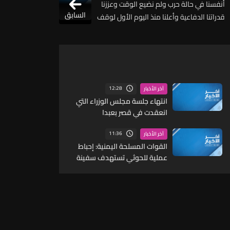
أنفسنا في حالة حرب ولم نضيع الوقت وعززنا
السابق
قدراتنا الدفاعية وأعلنا منذ اليوم الأول لوقف
إطلاق النار وبدء المفاوضات أننا لا نثق بالعدو
12:28
آخر الأخبار
انتهاء جلسة مجلس الوزراء التي
انعقدت في قصر بعبدا
11:36
آخر الأخبار
القوات المسلحة اليمنية: إحباط
عملية للحوثي تستهدف سفينة
نفطية في البحر الأحمر بزورق
مفخخ