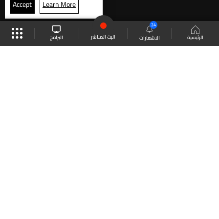
Accept
Learn More
24
البث المباشر
البرامج
الرئيسية
الاشعارات
موقع البرامج
الجدول
البث المباشر
العودة للأعلى
انضم الى ملايين المتابعين
LBCI Lebanon
LBCI News