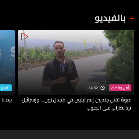
بالفيديو
14:32
أمن وقضاء
تقارير 
عبوةٌ تقتل جنديين إسرائيليين في مجدل زون… وإسرائيل
برمانا
تردّ بغاراتٍ على الجنوب