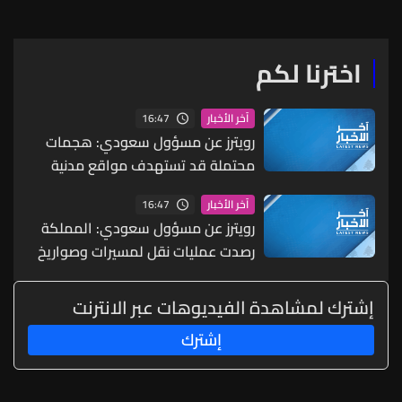
اخترنا لكم
16:47
آخر الأخبار
رويترز عن مسؤول سعودي: هجمات
محتملة قد تستهدف مواقع مدنية
واقتصادية بما يشمل البنية التحتية
16:47
آخر الأخبار
للطاقة والموانئ والمطارات
رويترز عن مسؤول سعودي: المملكة
رصدت عمليات نقل لمسيرات وصواريخ
ما يشير إلى احتمال شن هجمات
منسقة من الشمال والجنوب
إشترك لمشاهدة الفيديوهات عبر الانترنت
إشترك