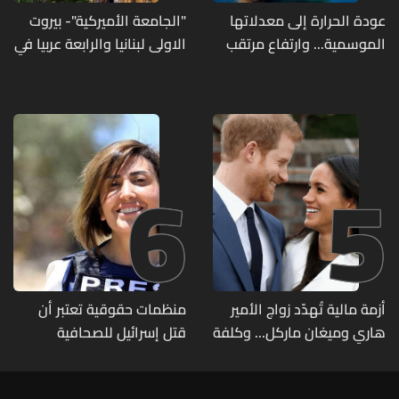
عودة الحرارة إلى معدلاتها
"الجامعة الأميركية"- بيروت
الموسمية... وارتفاع مرتقب
الاولى لبنانيا والرابعة عربيا في
مطلع الأسبوع المقبل
تصنيف UNIRANKS للعام
2027
6
5
أزمة مالية تُهدّد زواج الأمير
منظمات حقوقية تعتبر أن
هاري وميغان ماركل... وكلفة
قتل إسرائيل للصحافية
الطلاق تحول دونه
اللبنانية آمال خليل يرقى الى
"جريمة حرب"