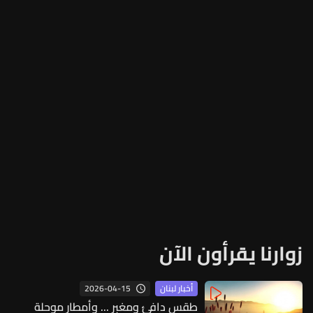
زوارنا يقرأون الآن
2026-04-15
أخبار لبنان
طقس دافئ ومغبر ... وأمطار موحلة