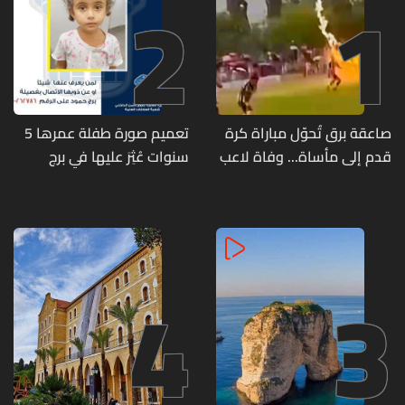
2
1
صاعقة برق تُحوّل مباراة كرة
تعميم صورة طفلة عمرها 5
قدم إلى مأساة... وفاة لاعب
سنوات عُثِرَ عليها في برج
وإصابة 12 آخرين
حمود
4
3