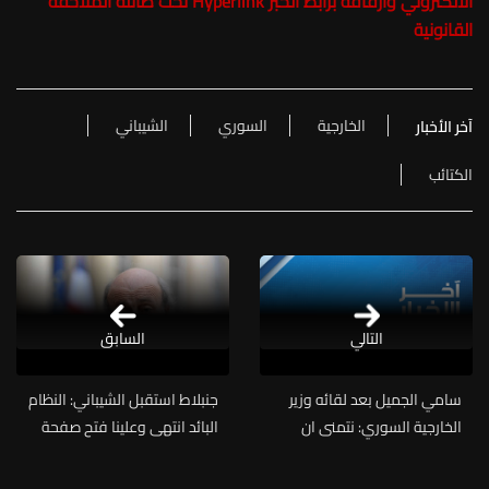
الالكتروني وارفاقه برابط الخبر Hyperlink تحت طائلة الملاحقة
القانونية
الخارجية
السوري
الشيباني
آخر الأخبار
الكتائب
التالي
السابق
سامي الجميل بعد لقائه وزير
جنبلاط استقبل الشيباني: النظام
الخارجية السوري: نتمنى ان
البائد انتهى وعلينا فتح صفحة
تكون العلاقة بين لبنان وسوريا
جديدة من العلاقات مع سوريا
علاقة تبني لمستقبل أفضل