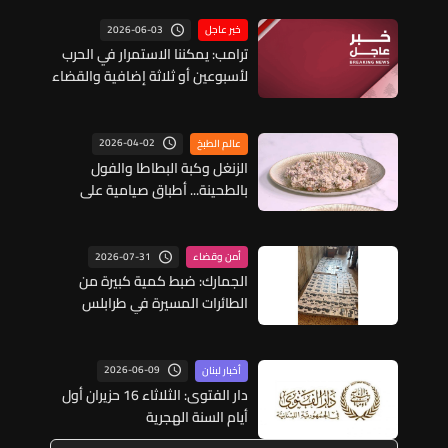
2026-06-03
خبر عاجل
ترامب: يمكننا الاستمرار في الحرب
لأسبوعين أو ثلاثة إضافية والقضاء
على الجميع لكنني أفضل عدم
القيام بذلك
2026-04-02
عالم الطبخ
الزنغل وكبة البطاطا والفول
بالطحينة... أطباق صيامية على
طريقة الشيف فادي زغيب (فيديو)
2026-07-31
أمن وقضاء
الجمارك: ضبط كمية كبيرة من
الطائرات المسيرة في طرابلس
ومواد تبغية مهرّبة في زحلة
2026-06-09
أخبار لبنان
دار الفتوى: الثلاثاء 16 حزيران أول
أيام السنة الهجرية