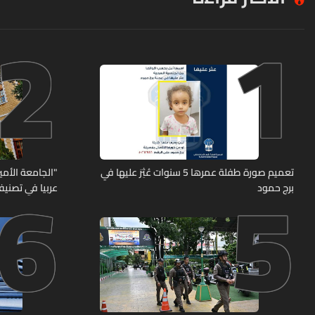
2
1
6
5
تعميم صورة طفلة عمرها 5 سنوات عُثِرَ عليها في
"الجامعة الأمير
برج حمود
عربيا في تصنيف UNIRANKS للعام 