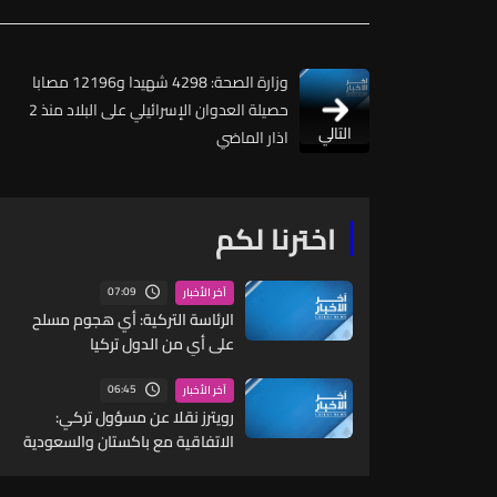
وزارة الصحة: 4298 شهيدا و12196 مصابا
حصيلة العدوان الإسرائيلي على البلاد منذ 2
التالي
اذار الماضي
اخترنا لكم
07:09
آخر الأخبار
الرئاسة التركية: أي هجوم مسلح
على أي من الدول تركيا
والسعودية وباكستان يعد هجوما
عليها جميعا
06:45
آخر الأخبار
رويترز نقلا عن مسؤول تركي:
الاتفاقية مع باكستان والسعودية
ذات طابع دفاعي بحت وتنص على
التزام بالدعم المتبادل لأغراض