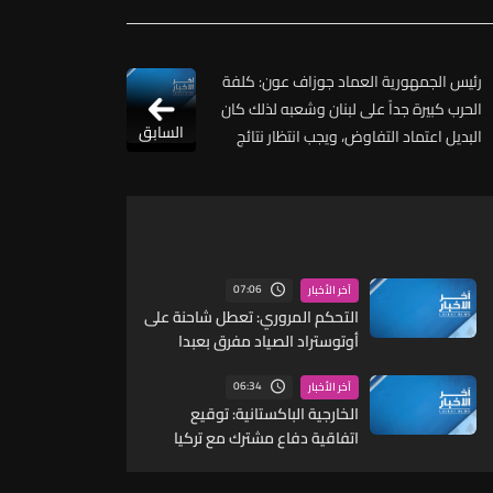
رئيس الجمهورية العماد جوزاف عون: كلفة
الحرب كبيرة جداً على لبنان وشعبه لذلك كان
السابق
البديل اعتماد التفاوض، ويجب انتظار نتائج
المفاوضات قبل اصدار الاحكام
07:06
آخر الأخبار
التحكم المروري: تعطل شاحنة على
أوتوستراد الصياد مفرق بعبدا
ودراج من مفرزة سير بعبدا يعمل
على المعالجة
06:34
آخر الأخبار
الخارجية الباكستانية: توقيع
اتفاقية دفاع مشترك مع تركيا
والسعودية