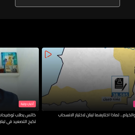
أخبار دولية
لخيام... لماذا اختارهما لبنان لاختبار الانسحاب
كاتس يطلب توضيحات 
تكبح التصعيد في لبنا