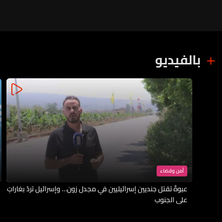
الدفاع فقط
بالفيديو
أمن وقضاء
عبوةٌ تقتل جنديين إسرائيليين في مجدل زون… وإسرائيل تردّ بغاراتٍ
على الجنوب