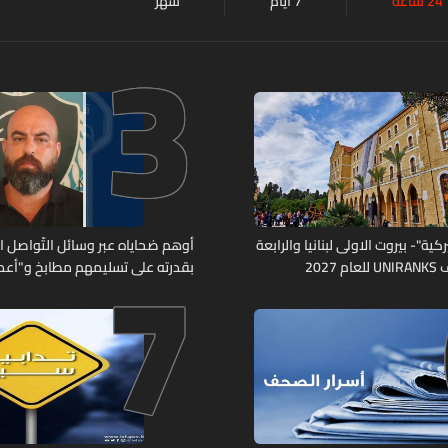
24 ساعة
7 أيام
شهر
3
7
كية"- بيروت الاولى لبنانيا والرابعة
أوهم ضحاياه عبر وسائل التّواصل 
2027
بقدرته على تسليمهم مطابخ و"أعمال
هل من وقع ضحيّة أعماله؟