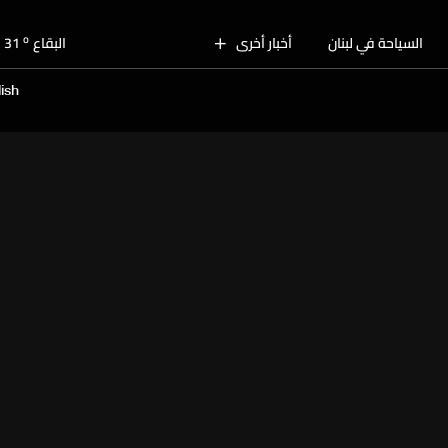
o
بيروت
30
o
السياحة في لبنان
أخبار أخرى
البقاع
31
o
الجنوب
31
ish
o
الشمال
30
o
جبل لبنان
28
o
كسروان
30
o
متن
30
o
بيروت
30