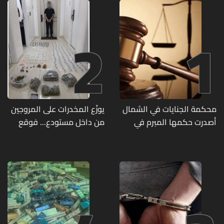
2
1
محكمة الجنايات في الشمال
يوزّع المخدرات على المروجين
أصدرت حكمها المبرم في
من داخل مستودع... فوقع
جريمة قتل الشابة ريا فرنسوا
في قبضة مفرزة استقصاء
الشدياق في مزيارة
جبل لبنان