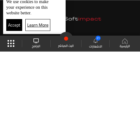
We use
cookies
to make
your experience on this
website better.
Accept
Learn More
21
البث المباشر
البرامج
الرئيسية
الاشعارات
موقع البرامج
الجدول
البث المباشر
العودة للأعلى
انضم الى ملايين المتابعين
LBCI Lebanon