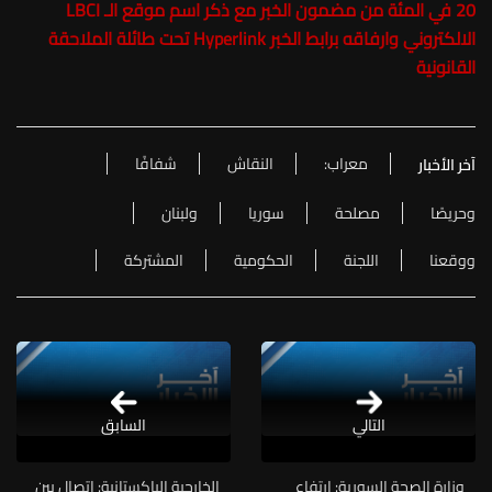
20 في المئة من مضمون الخبر مع ذكر اسم موقع الـ LBCI
الالكتروني وارفاقه برابط الخبر Hyperlink تحت طائلة الملاحقة
القانونية
معراب:
النقاش
شفافًا
آخر الأخبار
وحريصًا
مصلحة
سوريا
ولبنان
ووقعنا
اللجنة
الحكومية
المشتركة
التالي
السابق
وزارة الصحة السورية: ارتفاع
الخارجية الباكستانية: اتصال بين