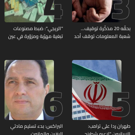
4
3
بحقّه 20 مذكّرة توقيف...
"الريجي": ضبط مصنوعات
شعبة المعلومات توقف أحد
تبغية مهرّبة ومزوّرة في عين
المطلوبين الخطيرين
بورضاي وبدنايل والفرزل
6
5
طهران ردا على ترامب:
البراكس: بدء تسليم مادتي
الإيرانيون "لاعبو شطرنج
البنزين والمازوت