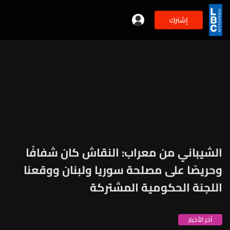
إشترك
الشيباني من معراب: النقاش كان شفافًا
وحريصًا على مصلحة سوريا ولبنان ووقعنا
اللجنة الحكومية المشتركة
آخر الأخبار