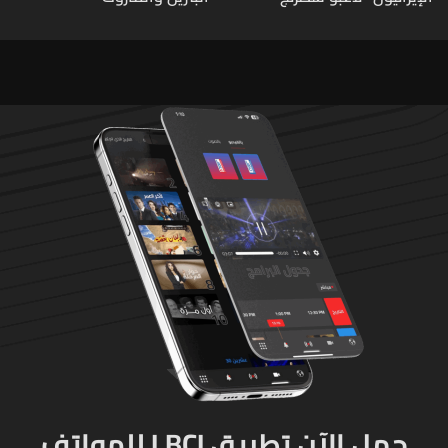
محترفون"
حمل الآن تطبيق LBCI للهواتف