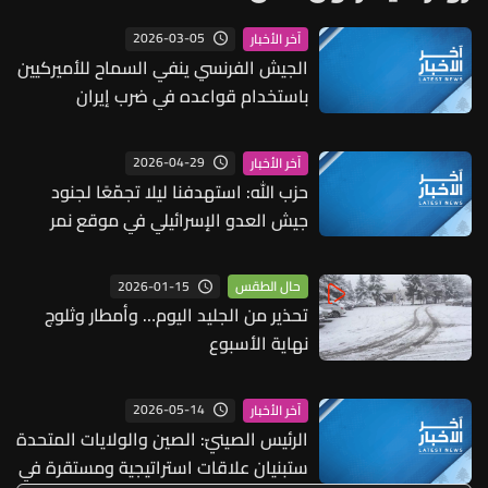
2026-03-05
آخر الأخبار
الجيش الفرنسي ينفي السماح للأميركيين
باستخدام قواعده في ضرب إيران
2026-04-29
آخر الأخبار
حزب الله: استهدفنا ليلا تجمّعًا لجنود
جيش العدو الإسرائيلي في موقع نمر
الجمل المستحدث بسربٍ من المسيرات
الانقضاضية وحقّقنا إصابة مؤكدة
2026-01-15
حال الطقس
تحذير من الجليد اليوم… وأمطار وثلوج
نهاية الأسبوع
2026-05-14
آخر الأخبار
الرئيس الصينيّ: الصين والولايات المتحدة
ستبنيان علاقات استراتيجية ومستقرة في