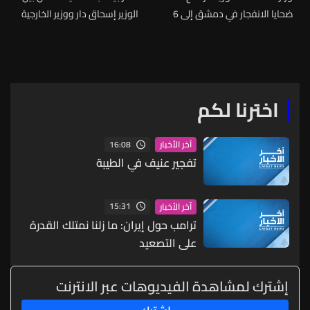
ضحايا الانفجار في دمشق إلى 6
الوزير إسحاق دار ووزير الخارجية
وفيات و22 مصابا
السعودي ناقش الوضع
الإقليمي وأعربا عن ارتياحهما
للتقدم الإيجابي بالمفاوضات
اخترنا لكم
16:08
آخر الأخبار
تفجير عنيف في الطيبة
15:31
آخر الأخبار
ترامب حول إيران: ما زلنا نمتلك القدرة
على التصعيد
إشترك لمشاهدة الفيديوهات عبر الانترنت