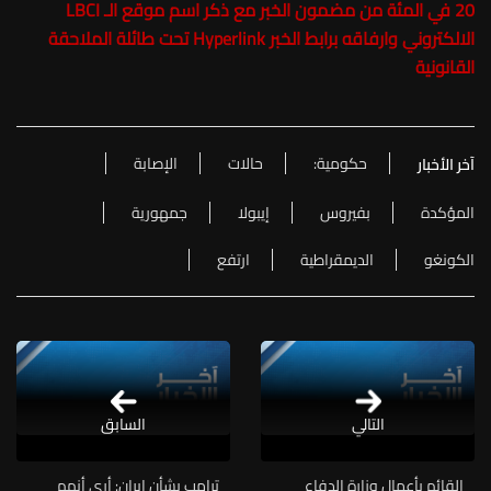
20 في المئة من مضمون الخبر مع ذكر اسم موقع الـ LBCI
الالكتروني وارفاقه برابط الخبر Hyperlink تحت طائلة الملاحقة
القانونية
حكومية:
حالات
الإصابة
آخر الأخبار
المؤكدة
بفيروس
إيبولا
جمهورية
الكونغو
الديمقراطية
ارتفع
التالي
السابق
القائم بأعمال وزارة الدفاع
ترامب بشأن إيران: أرى أنهم