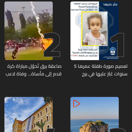
2
1
تعميم صورة طفلة عمرها 5
صاعقة برق تُحوّل مباراة كرة
سنوات عُثِرَ عليها في برج
قدم إلى مأساة... وفاة لاعب
حمود
وإصابة 12 آخرين