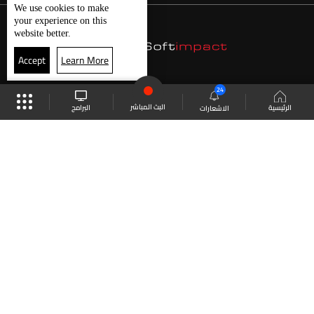
We use
cookies
to make
your experience on this
website better.
Accept
Learn More
24
البث المباشر
البرامج
الرئيسية
الاشعارات
موقع البرامج
الجدول
البث المباشر
العودة للأعلى
انضم الى ملايين المتابعين
LBCI Lebanon