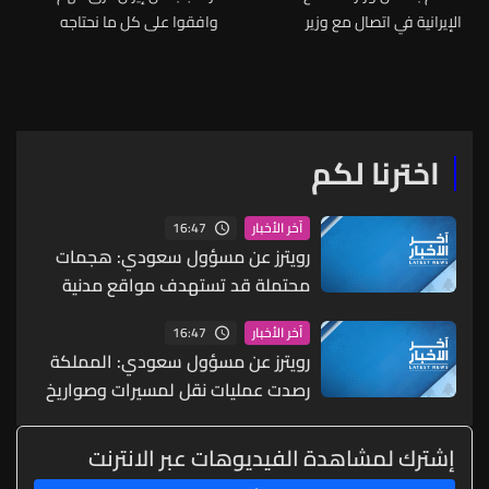
الإيرانية في اتصال مع وزير
وافقوا على كل ما نحتاجه
الدفاع التركي: لا نثق
تقريبا
بالأميركيين بسبب انتهاكهم
العهود
اخترنا لكم
16:47
آخر الأخبار
رويترز عن مسؤول سعودي: هجمات
محتملة قد تستهدف مواقع مدنية
واقتصادية بما يشمل البنية التحتية
16:47
آخر الأخبار
للطاقة والموانئ والمطارات
رويترز عن مسؤول سعودي: المملكة
رصدت عمليات نقل لمسيرات وصواريخ
ما يشير إلى احتمال شن هجمات
منسقة من الشمال والجنوب
إشترك لمشاهدة الفيديوهات عبر الانترنت