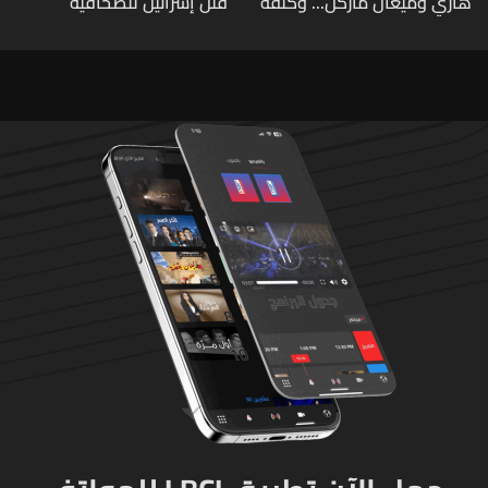
هاري وميغان ماركل... وكلفة
قتل إسرائيل للصحافية
الطلاق تحول دونه
اللبنانية آمال خليل يرقى الى
"جريمة حرب"