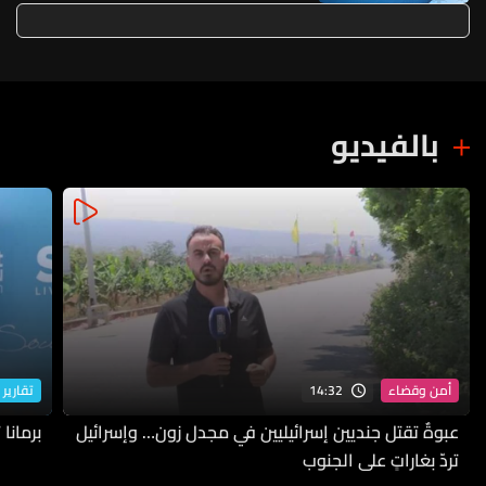
وزير الحرب
بالفيديو
14:32
أمن وقضاء
تقارير 
عبوةٌ تقتل جنديين إسرائيليين في مجدل زون… وإسرائيل
برمانا
تردّ بغاراتٍ على الجنوب