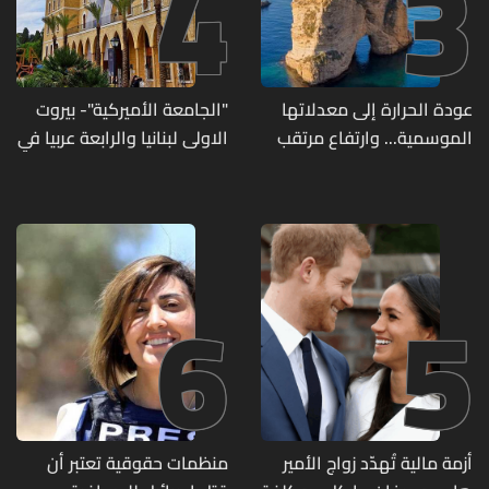
4
3
عودة الحرارة إلى معدلاتها
"الجامعة الأميركية"- بيروت
الموسمية... وارتفاع مرتقب
الاولى لبنانيا والرابعة عربيا في
مطلع الأسبوع المقبل
تصنيف UNIRANKS للعام
2027
6
5
أزمة مالية تُهدّد زواج الأمير
منظمات حقوقية تعتبر أن