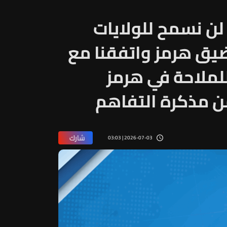
 لن نسمح للولايات
يق هرمز واتفقنا مع
لملاحة في هرمز
من مذكرة التفاهم
شارك
2026-07-03 | 03:03