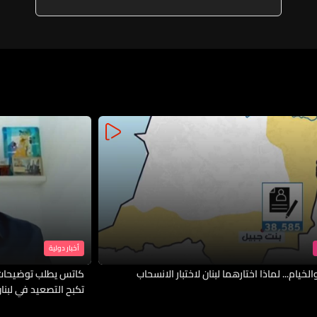
غدا
أخبار دولية
لخيام... لماذا اختارهما لبنان لاختبار الانسحاب
كاتس يطلب توضيحات 
تكبح التصعيد في لبنا