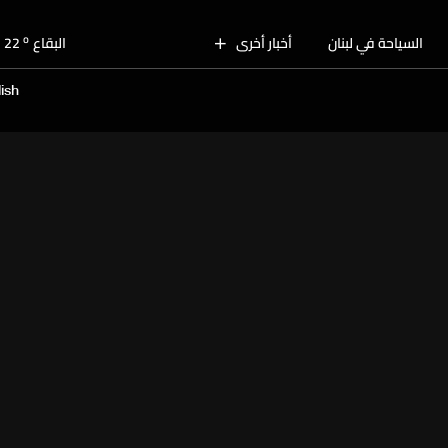
o
البقاع
22
o
السياحة في لبنان
أخبار أخرى
الجنوب
25
o
الشمال
26
ish
o
جبل لبنان
22
o
كسروان
26
o
متن
26
o
بيروت
28