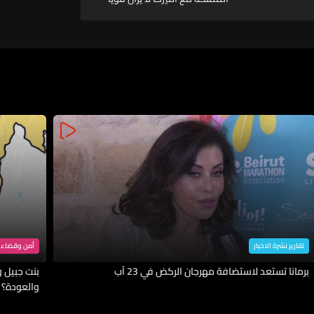
ووثيقا للغاية على جافة
المستويات ومنها الجانب
العملياتي مع القيادة المركزية
تقارير نشرة الاخبار
أمن وقضاء
برمانا تستعد لاستضافة مهرجان الركض في 23 آب
بنت جبيل وا
والعودة؟