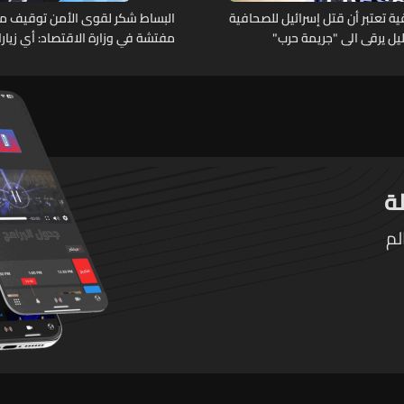
 تعتبر أن قتل إسرائيل للصحافية
البساط شكر لقوى الأمن توقيف م
خليل يرقى الى "جريمة حرب"
مفتشة في وزارة الاقتصاد: أي زيار
تقوم بها الوزارة تتم حصراً عبر المف
الرسميين
لم