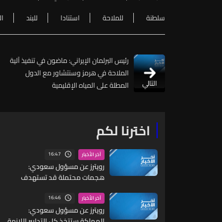
سلطنة
للملاحة
استنادا
للبند
ا
رئيس البرلمان الإيراني: ماضون في تنفيذ آلية
الملاحة في هرمز وسنتشاور مع الدول
التالي
المطلة على المياه الإقليمية
اخترنا لكم
16:47
آخر الأخبار
رويترز عن مسؤول سعودي:
هجمات محتملة قد تستهدف
مواقع مدنية واقتصادية بما
يشمل البنية التحتية للطاقة
16:46
آخر الأخبار
والموانئ والمطارات
رويترز عن مسؤول سعودي:
المملكة ستتخذ كل التدابير اللازمة