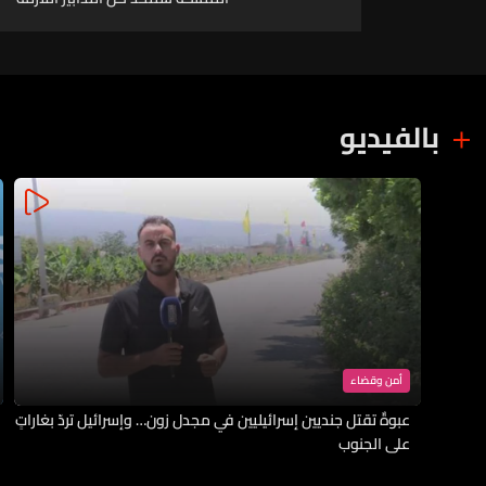
للرد على أي عدوان
بالفيديو
أمن وقضاء
عبوةٌ تقتل جنديين إسرائيليين في مجدل زون… وإسرائيل تردّ بغاراتٍ
على الجنوب