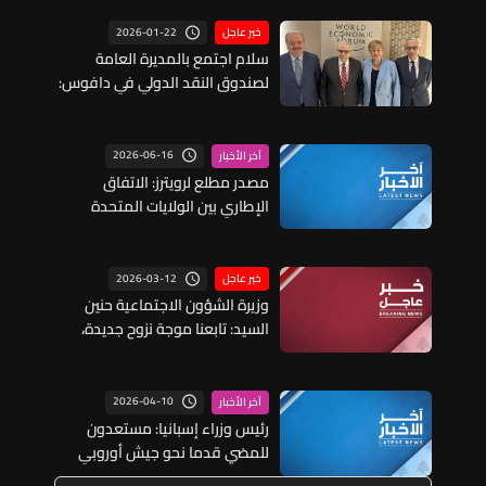
2026-01-22
خبر عاجل
سلام اجتمع بالمديرة العامة
لصندوق النقد الدولي في دافوس:
اتفاق على إرسال خبراء إلى لبنان بين
9 و13 المقبل
2026-06-16
آخر الأخبار
مصدر مطلع لرويترز: الاتفاق
الإطاري بين الولايات المتحدة
وإيران يتضمن خططا لإنشاء
صندوق استثمار خاص حجمه 300
مليار دولار لتحفيز الاستثمار في
2026-03-12
خبر عاجل
الجمهورية الإسلامية
وزيرة الشؤون الاجتماعية حنين
السيد: تابعنا موجة نزوح جديدة،
والضغط يزداد بسرعة ونحثّ
العائلات على التوجّه إلى الشمال
ولا يزال هناك 37 مركزاً جاهزاً
2026-04-10
آخر الأخبار
لاستقبال النازحين كما فتحنا 18
رئيس وزراء إسبانيا: مستعدون
مركزاً جديداً
للمضي قدما نحو جيش أوروبي
مشترك حتى إذا دعت إليه الضرورة