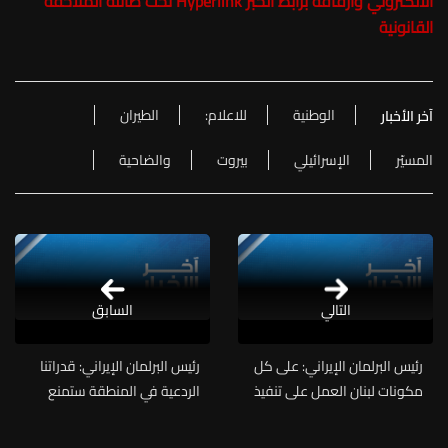
الالكتروني وارفاقه برابط الخبر Hyperlink تحت طائلة الملاحقة
القانونية
الوطنية
للاعلام:
الطيران
آخر الأخبار
المسيّر
الإسرائيلي
بيروت
والضاحية
التالي
السابق
رئيس البرلمان الإيراني: على كل
رئيس البرلمان الإيراني: قدراتنا
مكونات لبنان العمل على تنفيذ
الردعية في المنطقة ستمنع
البند الخاص به في مذكرة
استئناف الحرب من جانب
التفاهم لأنه يمنع الفتن
الإسرائيليين