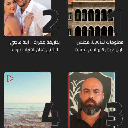
2
1
معلومات للـLBCI: مجلس
بطريقة مميزة… ابنة عاصي
الوزراء يقر 6 رواتب إضافية
الحلاني تعلن اقتراب موعد
لموظفي القطاع العام
زفافها
وصرف الفروقات بأثر رجعي
منذ آذار
4
3