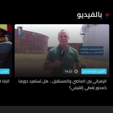
بالفيديو
14:22
تقارير نشرة الاخبار
تقارير 
الزهراني بين الماضي والمستقبل... هل تستعيد دورها
البابا
كمحور نفطي إقليمي؟