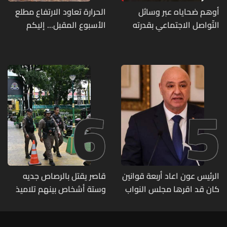
أوهم ضحاياه عبر وسائل
الحرارة تعاود الارتفاع مطلع
التّواصل الاجتماعي بقدرته
الأسبوع المقبل... إليكم
على تسليمهم مطابخ
تفاصيل الطقس
و"أعمال نجارة"... هل من
وقع ضحيّة أعماله؟
6
5
الرئيس عون اعاد أربعة قوانين
قاصر يقتل بالرصاص جديه
كان قد اقرها مجلس النواب
وستة أشخاص بينهم تلاميذ
لاعادة النظر فيها
في مدرسته بتايلاند