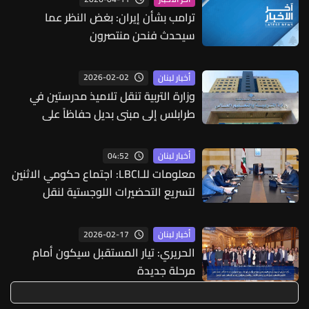
ترامب بشأن إيران: بغض النظر عما
سيحدث فنحن منتصرون
2026-02-02
أخبار لبنان
وزارة التربية تنقل تلاميذ مدرستين في
طرابلس إلى مبنى بديل حفاظاً على
سلامتهم
04:52
أخبار لبنان
معلومات للـLBCI: اجتماع حكومي الاثنين
لتسريع التحضيرات اللوجستية لنقل
الفيول العراقي إلى لبنان عبر الصهاريج
2026-02-17
أخبار لبنان
الحريري: تيار المستقبل سيكون أمام
مرحلة جديدة