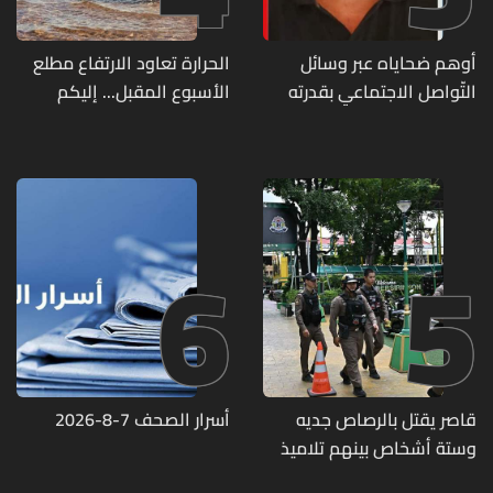
أوهم ضحاياه عبر وسائل
الحرارة تعاود الارتفاع مطلع
التّواصل الاجتماعي بقدرته
الأسبوع المقبل... إليكم
على تسليمهم مطابخ
تفاصيل الطقس
و"أعمال نجارة"... هل من
وقع ضحيّة أعماله؟
6
5
قاصر يقتل بالرصاص جديه
أسرار الصحف 7-8-2026
وستة أشخاص بينهم تلاميذ
في مدرسته بتايلاند