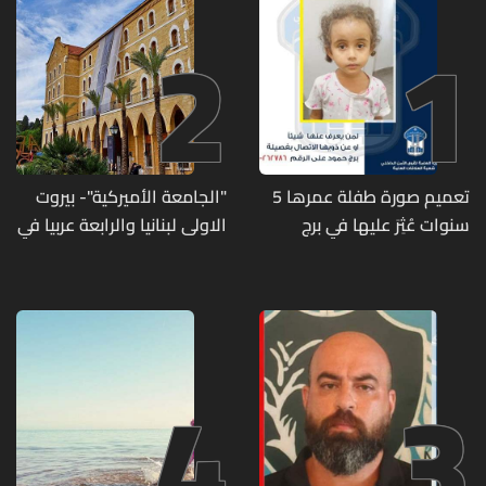
2
1
تعميم صورة طفلة عمرها 5
"الجامعة الأميركية"- بيروت
سنوات عُثِرَ عليها في برج
الاولى لبنانيا والرابعة عربيا في
حمود
تصنيف UNIRANKS للعام
2027
4
3