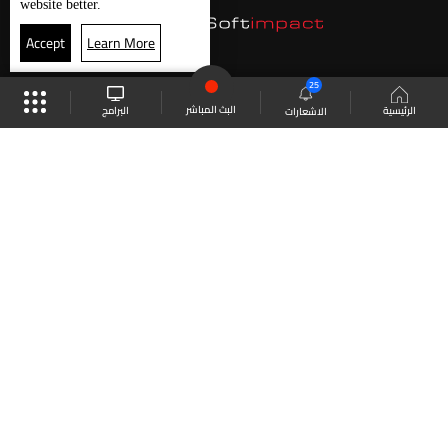
website better.
Accept
Learn More
25
البث المباشر
البرامج
الرئيسية
الاشعارات
موقع البرامج
الجدول
البث المباشر
العودة للأعلى
انضم الى ملايين المتابعين
LBCI Lebanon