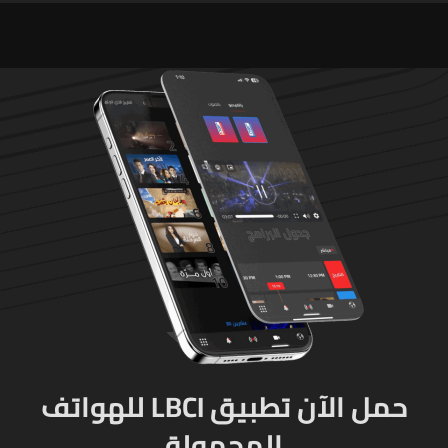
حمل الآن تطبيق LBCI للهواتف
المحمولة