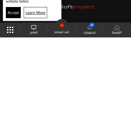
website better.
Accept
Learn More
26
البث المباشر
البرامج
الرئيسية
الاشعارات
موقع البرامج
الجدول
البث المباشر
العودة للأعلى
انضم الى ملايين المتابعين
LBCI Lebanon