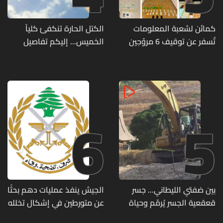
كمائن لشعبة المعلومات
الكتل الحارة تنكفئ كلياً
تُسفر عن توقيف 6 مروّجين
الخميس... إليكم تفاصيل
وضبط كميات من المخدّرات
الطقس
6
5
بين ضفتي الليطاني... جسر
الجيش ينفذ عمليات دهم بحثًا
قعقعية الجسر يُرمّم وحياة
عن متورطين في إشكال تخلله
تحاول النهوض من جديد
إطلاق نار ويضبط أسلحة