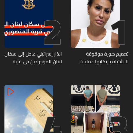
2
1
تعميم صورة موقوفة
انذار إسرائيليّ عاجل إلى سكان
للاشتباه بارتكابها عمليات
لبنان الموجودين في قرية
احتيال وانتحال صفة... هل
المنصوري
وقعتم ضحية أعمالها؟
4
3