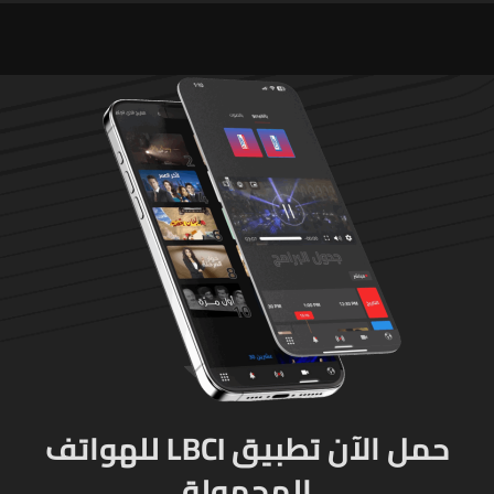
وذخائر حربية ويتلف 16 خيمة
مزروعة بالماريجوانا
حمل الآن تطبيق LBCI للهواتف
المحمولة