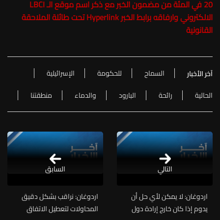
20 في المئة من مضمون الخبر مع ذكر اسم موقع الـ LBCI
الالكتروني وارفاقه برابط الخبر Hyperlink تحت طائلة الملاحقة
القانونية
السماح
للحكومة
الإسرائيلية
آخر الأخبار
الحالية
رائحة
البارود
والدماء
منطقتنا
التالي
السابق
اردوغان: لا يمكن لأي حل أن
اردوغان: نراقب بشكل دقيق
يدوم إذا كان خارج إرادة دول
المحاولات لتعطيل الاتفاق