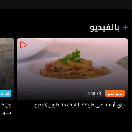
بالفيديو
14:46
عالم الطبخ
تقارير 
بيني أرابياتا على طريقة الشيف حنا طويل (فيديو)
بين ضف
تحاول