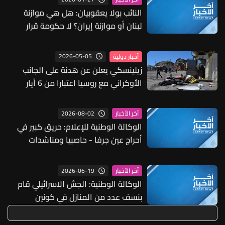
النائب بولا يعقوبيان: هل هي موازنة
لبنان أو موازنة إيران؟ لا حكومة قرار
السلم والحرب ليس بيدها يمكنها أن تقرر
في الإقتصاد
2026-05-05
أخبار دولية
زيلينسكي يعلن عن هدنة على الجانب
الأوكراني مع روسيا اعتبارا من 6 أيار
2026-08-02
آخر الأخبار
الوكالة الوطنية للإعلام: حريق كبير في
أحراج عين جرفا - حاصبيا ومناشدات
لإخماد النيران قبل توسعه
2026-06-19
آخر الأخبار
الوكالة الوطنية: الجش الاسرائيلي قام
بنسف عدد من المنازل في كونين