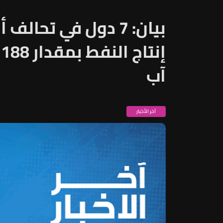
بيان: 7 دول في تح
إ
آب
آخر الأخبار