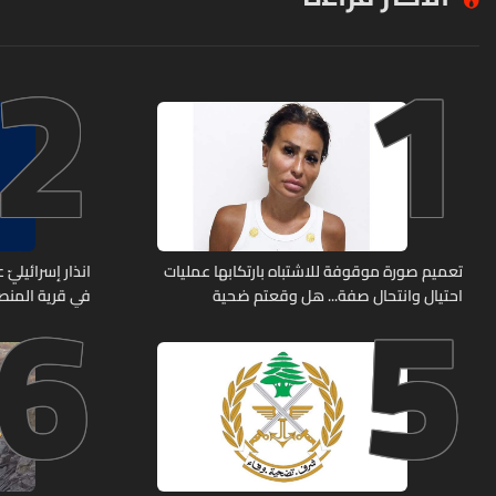
2
1
6
5
تعميم صورة موقوفة للاشتباه بارتكابها عمليات
انذار إسرائيليّ
احتيال وانتحال صفة... هل وقعتم ضحية
في قرية المن
أعمالها؟