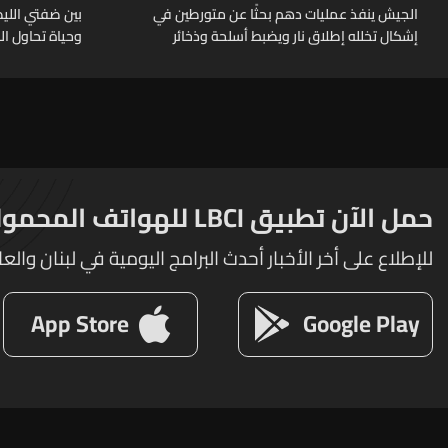
الجيش ينفذ عمليات دهم بحثًا عن متورطين في
بين ضفتي الليط
إشكال تخلله إطلاق نار ويضبط أسلحة وذخائر
وحياة تحاول ا
حربية ويتلف 16 خيمة مزروعة بالماريجوانا
حمل الآن تطبيق LBCI للهواتف المحمولة
للإطلاع على أخر الأخبار أحدث البرامج اليومية في لبنان والعا
App Store
Google Play