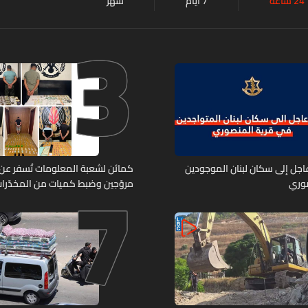
24 ساعة
7 أيام
شهر
3
7
 عاجل إلى سكان لبنان الموجودين
صوري
مروّجين وضبط كميات من المخدّرا