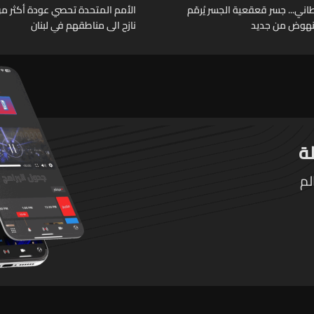
اني... جسر قعقعية الجسر يُرمّم
لنهوض من جديد
نازح الى مناطقهم في لبنان
لم