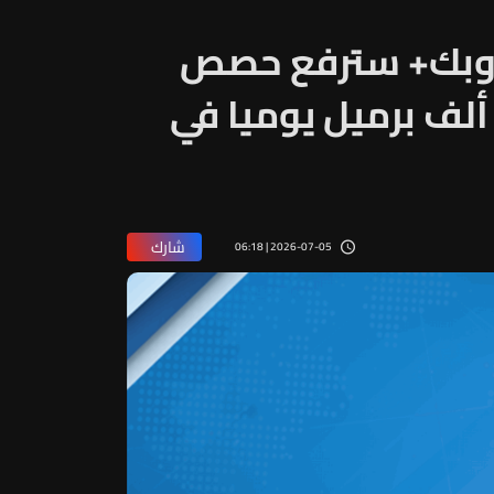
الف أوبك+ سترفع حصص
نتاج النفط بمقدار 188 ألف برميل يوميا في
شارك
2026-07-05 | 06:18