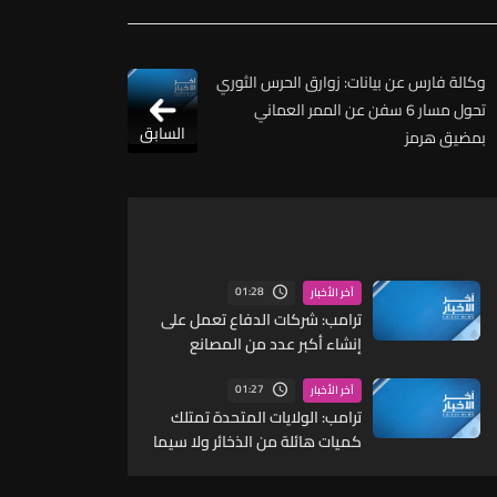
وكالة فارس عن بيانات: زوارق الحرس الثوري
تحول مسار 6 سفن عن الممر العماني
السابق
بمضيق هرمز
01:28
آخر الأخبار
ترامب: شركات الدفاع تعمل على
إنشاء أكبر عدد من المصانع
والمنشآت الإنتاجية في تاريخ
الولايات المتحدة
01:27
آخر الأخبار
ترامب: الولايات المتحدة تمتلك
كميات هائلة من الذخائر ولا سيما
أنواع محددة منها