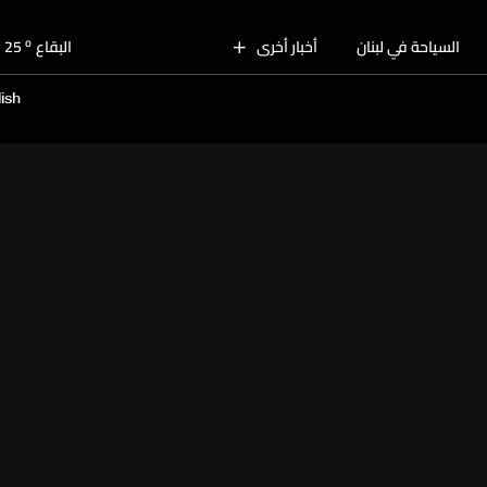
o
بيروت
28
o
السياحة في لبنان
أخبار أخرى
البقاع
25
o
الجنوب
27
ish
o
الشمال
27
o
جبل لبنان
24
o
كسروان
26
o
متن
26
o
بيروت
28