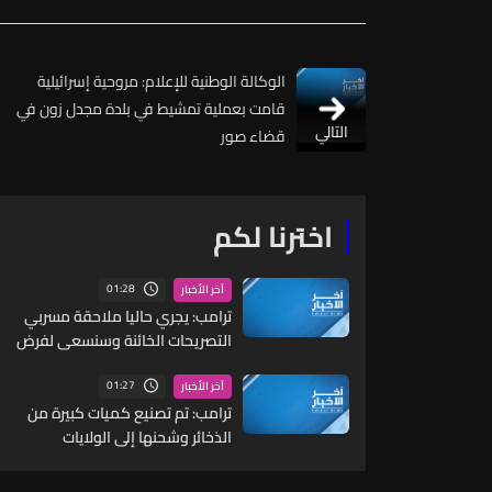
الوكالة الوطنية للإعلام: مروحية إسرائيلية
قامت بعملية تمشيط في بلدة مجدل زون في
التالي
قضاء صور
اخترنا لكم
01:28
آخر الأخبار
ترامب: يجري حاليا ملاحقة مسربي
التصريحات الخائنة وسنسعى لفرض
عقوبات بالسجن لفترات طويلة
عليهم
01:27
آخر الأخبار
ترامب: تم تصنيع كميات كبيرة من
الذخائر وشحنها إلى الولايات
المتحدة حسب الحاجة