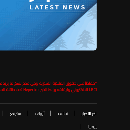
*
LBCI الالكتروني وارفاقه برابط الخبر Hyperlink تحت طائلة الملاحقة القانونية
تحالف
أوبك+
سترفع
آخر الأخبار
يوميا