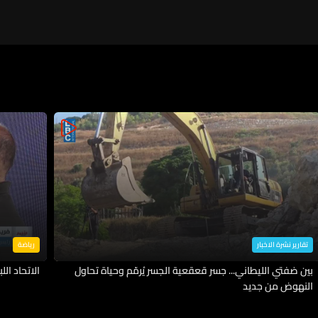
تقارير نشرة الاخبار
رياضة
بين ضفتي الليطاني... جسر قعقعية الجسر يُرمّم وحياة تحاول
الاتحاد اللب
النهوض من جديد