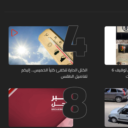
4
8
كمائن لشعبة المعلومات تُسفر عن توقيف 6
الكتل الحارة تنكفئ كلياً الخميس... إليكم
ت
تفاصيل الطقس