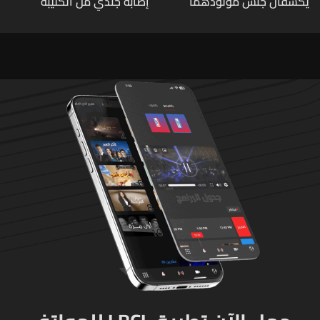
يكشفان جنس مولودهما
إصابة جندي من الكتيبة
الأول (صورة)
الهندسية 607 بنيران قواتنا
في بلدة الطيري جنوبي لبنان