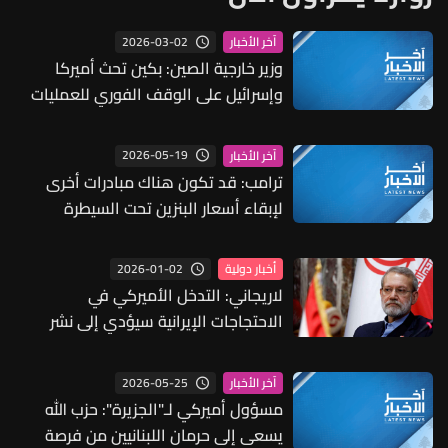
2026-03-02
آخر الأخبار
وزير خارجية الصين: بكين تحث أميركا
وإسرائيل على الوقف الفوري للعمليات
العسكرية وهي مستعدة للعب دور بناء
في تحقيق السلام ووقف الحرب
2026-05-19
آخر الأخبار
ترامب: قد تكون هناك مبادرات أخرى
لإبقاء أسعار البنزين تحت السيطرة
2026-01-02
أخبار دولية
لاريجاني: التدخل الأميركي في
الاحتجاجات الإيرانية سيؤدي إلى نشر
الفوضى في أنحاء المنطقة
2026-05-25
آخر الأخبار
مسؤول أميركي لـ"الجزيرة": حزب الله
يسعى إلى حرمان اللبنانيين من فرصة