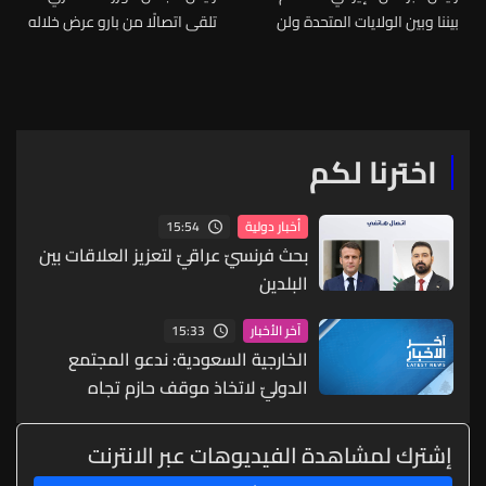
بيننا وبين الولايات المتحدة ولن
تلقى اتصالًا من بارو عرض خلاله
نعترف بإسرائيل
التعاون الثنائي
اخترنا لكم
15:54
أخبار دولية
بحث فرنسيّ عراقيّ لتعزيز العلاقات بين
البلدين
15:33
آخر الأخبار
الخارجية السعودية: ندعو المجتمع
الدوليّ لاتخاذ موقف حازم تجاه
الممارسات التي تهدد أمن المنطقة
وسلامة الملاحة
إشترك لمشاهدة الفيديوهات عبر الانترنت