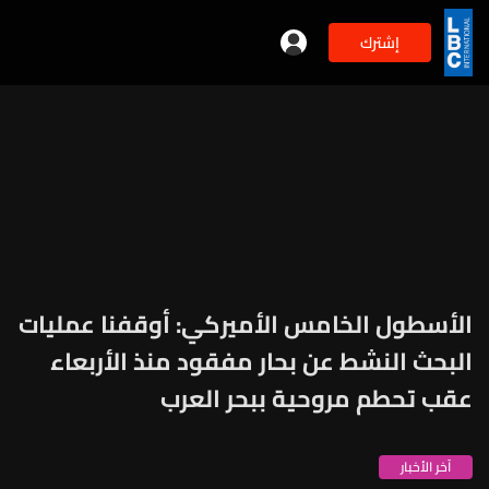
إشترك
الأسطول الخامس الأميركي: أوقفنا عمليات
البحث النشط عن بحار مفقود منذ الأربعاء
عقب تحطم مروحية ببحر العرب
آخر الأخبار