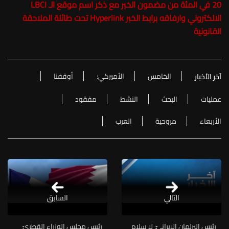
20 في المئة من مضمون الخبر مع ذكر اسم موقع الـ LBCI
الالكتروني وارفاقه برابط الخبر Hyperlink تحت طائلة الملاحقة
القانونية
الخامس
الأميركي:
أوقفنا
آخر الأخبار
عمليات
البحث
النشط
مفقود
الأربعاء
مروحية
العرب
التالي
السابق
رئيس البرلمان الإيرانيّ: لا سلام
ّرئيس مجلس الوزراء القطريّ