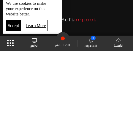
We use
cookies
to make
your experience on this
website better.
Accept
Learn More
3
البث المباشر
البرامج
الرئيسية
الاشعارات
موقع البرامج
الجدول
البث المباشر
العودة للأعلى
انضم الى ملايين المتابعين
LBCI Lebanon