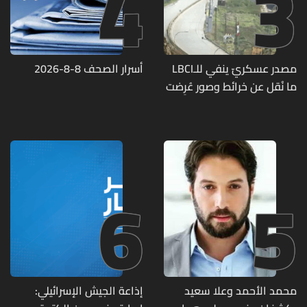
4
3
مصدر عسكريّ ينفي للـLBCI
أسرار الصحف 8-8-2026
ما نُقل عن خرائط وصور عُرِضت
أمام الوفد اللبنانيّ تُبيّن
مواقع مراكز قيادية ومنشآت
تحت الأرض
6
5
محمد الأحمد وعلا سعيد
إذاعة الجيش الإسرائيلي: