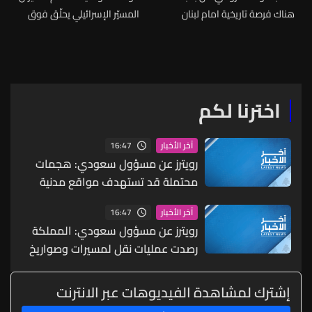
هناك فرصة تاريخية امام لبنان
المسيّر الإسرائيلي يحلّق فوق
لاستعادة سيادته ودولته
الضاحية الجنوبية
الكاملة وأكدت للرئيس عون
دعمي الكامل لهذا الاطار الذي
يعيد قرار الحرب والسلم الى
الدولة اللبنانية وحدها
اخترنا لكم
16:47
آخر الأخبار
رويترز عن مسؤول سعودي: هجمات
محتملة قد تستهدف مواقع مدنية
واقتصادية بما يشمل البنية التحتية
16:47
آخر الأخبار
للطاقة والموانئ والمطارات
رويترز عن مسؤول سعودي: المملكة
رصدت عمليات نقل لمسيرات وصواريخ
ما يشير إلى احتمال شن هجمات
منسقة من الشمال والجنوب
إشترك لمشاهدة الفيديوهات عبر الانترنت