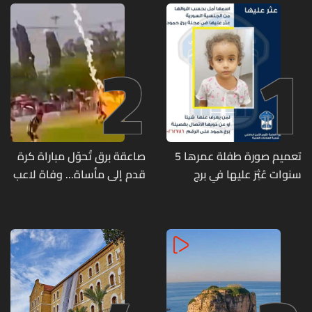
2
1
تعميم صورة طفلة عمرها 5
صاعقة برق تُحوّل مباراة كرة
سنوات عُثِرَ عليها في برج
قدم إلى مأساة... وفاة لاعب
حمود
وإصابة 12 آخرين