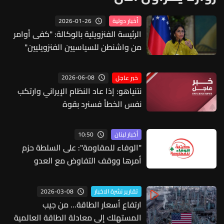
2026-01-26
أخبار دولية
الرئيسة الفنزويلية بالوكالة: "كفى أوامر
من واشنطن للسياسيين الفنزويليين"
2026-06-08
خبر عاجل
نتنياهو: إذا عاد النظام الإيراني وارتكب
نفس الخطأ فسنرد بقوة
10:50
أخبار لبنان
"الوفاء للمقاومة": على السلطة حزم
أمرها ووقف التفاوض مع العدو
2026-03-08
تقارير نشرة الاخبار
ارتفاع أسعار الطاقة... من جيب
المستهلك إلى معادلة الطاقة العالمية