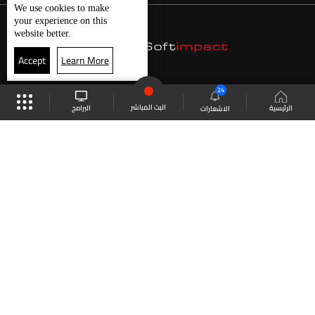
We use
cookies
to make
your experience on this
website better.
Accept
Learn More
24
البث المباشر
البرامج
الرئيسية
الاشعارات
موقع البرامج
الجدول
البث المباشر
العودة للأعلى
انضم الى ملايين المتابعين
LBCI Lebanon