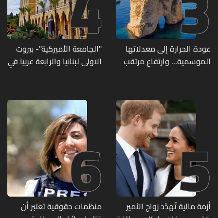
4
3
عودة الحرارة إلى معدلاتها
"الجامعة الأميركية"- بيروت
الموسمية... وارتفاع مرتقب
الاولى لبنانيا والرابعة عربيا في
مطلع الأسبوع المقبل
تصنيف UNIRANKS للعام
2027
6
5
أزمة مالية تُهدّد زواج الأمير
منظمات حقوقية تعتبر أن