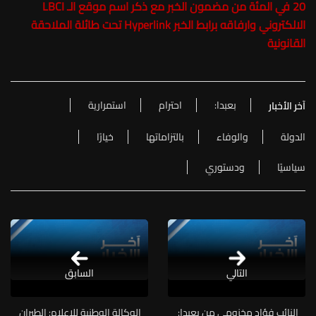
20 في المئة من مضمون الخبر مع ذكر اسم موقع الـ LBCI
الالكتروني وارفاقه برابط الخبر Hyperlink تحت طائلة الملاحقة
القانونية
بعبدا:
احترام
استمرارية
آخر الأخبار
الدولة
والوفاء
بالتزاماتها
خيارًا
سياسيًا
ودستوري
التالي
السابق
النائب فؤاد مخزومي من بعبدا:
الوكالة الوطنية للاعلام: الطيران