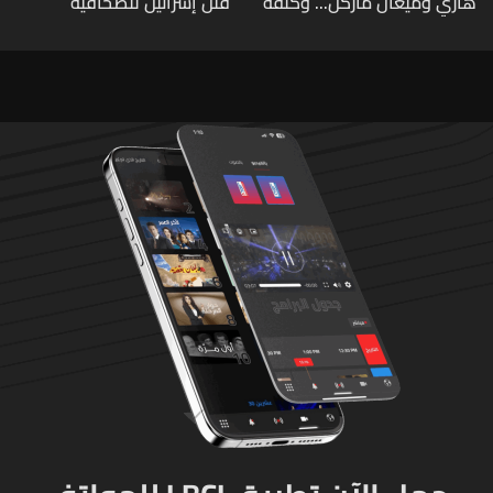
هاري وميغان ماركل... وكلفة
قتل إسرائيل للصحافية
الطلاق تحول دونه
اللبنانية آمال خليل يرقى الى
"جريمة حرب"