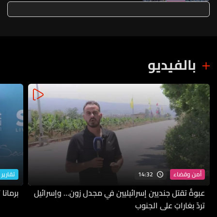
بالفيديو
14:32
أمن وقضاء
تقارير 
عبوةٌ تقتل جنديين إسرائيليين في مجدل زون… وإسرائيل
برمانا
تردّ بغاراتٍ على الجنوب