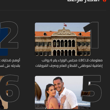
2
1
6
5
معلومات للـLBCI: مجلس الوزراء يقر 6 رواتب
أوهم ضحاياه عب
إضافية لموظفي القطاع العام وصرف الفروقات
بقدرته على تسل
بأثر رجعي منذ آذار
هل من وقع ضحي