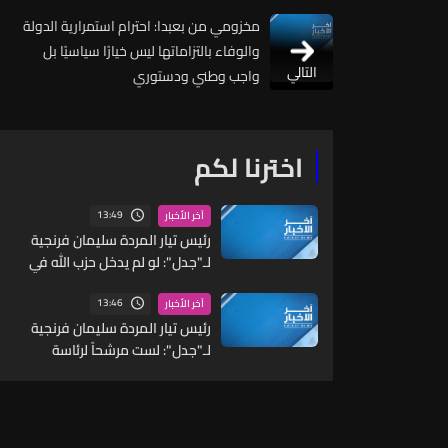
مخزومي من بعبدا: احترام استمرارية الدولة
والوفاء بالتزاماتها ليس خيارًا سياسيًا بل
التالي
واجب وطني ودستوري
اخترنا لكم
13:49
آخر الأخبار
رئيس تيار المردة سليمان فرنجية
لـ"جدل": لو لم يدخل حزب الله في
معركة الإسناد لكانوا قد خوّنوه
وقالوا إنه مع القضية الفلسطينية
13:46
آخر الأخبار
لكنه لم يدافع عن فلسطين
رئيس تيار المردة سليمان فرنجية
لـ"جدل": لست مرشحاً لرئاسة
الجمهورية وفي هذه الظروف لن
أترشح لكن إذا تغيّرت الظروف فقد
أفكر في ذلك