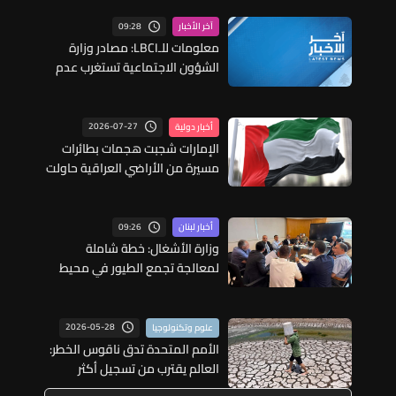
09:28
آخر الأخبار
معلومات للـLBCI: مصادر وزارة
الشؤون الاجتماعية تستغرب عدم
إدراج بند القرض المخصص لبرنامج
"أمان" على جدول أعمال جلسة
مجلس النواب لما لذلك من
2026-07-27
أخبار دولية
تداعيات مباشرة على استمرارية
الإمارات شجبت هجمات بطائرات
البرنامج بما يهدد بانقطاع
مسيرة من الأراضي العراقية حاولت
المساعدات عن نحو 150 ألف أسرة
استهداف منشآت بترولية في
لبنانية تعيش تحت خط الفقر
السعودية
09:26
أخبار لبنان
وزارة الأشغال: خطة شاملة
لمعالجة تجمع الطيور في محيط
مطار بيروت وتعزيز سلامة الملاحة
الجوية
2026-05-28
علوم وتكنولوجيا
الأمم المتحدة تدق ناقوس الخطر:
العالم يقترب من تسجيل أكثر
الأعوام حرارة في التاريخ