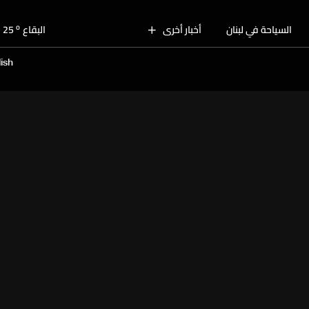
o
بيروت
29
o
السياحة في لبنان
أخبار أخرى
البقاع
25
o
الجنوب
27
ish
o
الشمال
28
o
جبل لبنان
26
o
كسروان
28
o
متن
28
o
بيروت
29