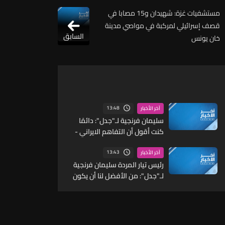
مستشفيات غزة: شهيدان و15 مصابا في
قصف إسرائيلي لمركبة في مواصي مدينة
السابق
خان يونس
13:48
آخر الأخبار
سليمان فرنجية لـ"جدل": دائمًا
كنت أقول أن التفاهم الايراني -
الاميركي هو الحلّ ويوصل الى
أرض خصبة للتسوية
13:43
آخر الأخبار
رئيس تيار المردة سليمان فرنجية
لـ"جدل": من الأفضل لنا أن يكون
إلى جانبنا نظام علماني في سوريا
من أن يكون هناك نظام طائفي
إلغائي ونحن لا نزال حذرين لكننا
نتمنى أن يكون النظام الجديد