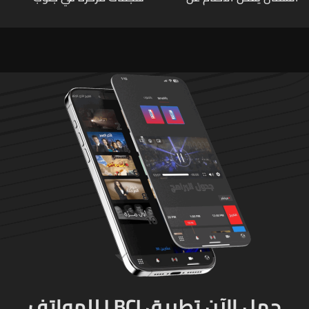
مشروع سد المسيلحة
لبنان ردا على خرق حزب الله
لوقف إطلاق النار
حمل الآن تطبيق LBCI للهواتف