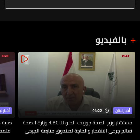
بالفيديو
04:22
أخبار لبنان
أخبار لب
مستشار وزير الصحة جوزيف الحلو للـLBCI: وزارة الصحة
ضبية م
تعالج جرحى الانفجار والحاجة لصندوق متابعة الجرحى
اعتمدت
ملحّة