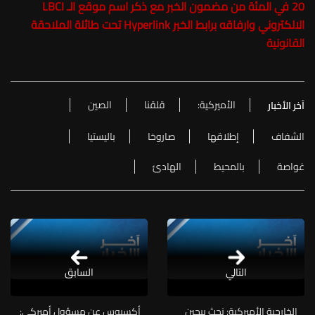
20 في المئة من مضمون الخبر مع ذكر اسم موقع الـ LBCI
الالكتروني وارفاقه برابط الخبر Hyperlink تحت طائلة الملاحقة
القانونية
الأميركية:
قلقنا
الصين
آخر الأخبار
الشفاف
إطلاقها
صاروخا
باليستيا
غواصة
بالمحيط
الهادئ
التالي
السابق
الخارجية الأميركية: نحث بيجين
أكسيوس عن مسؤول أميركي: