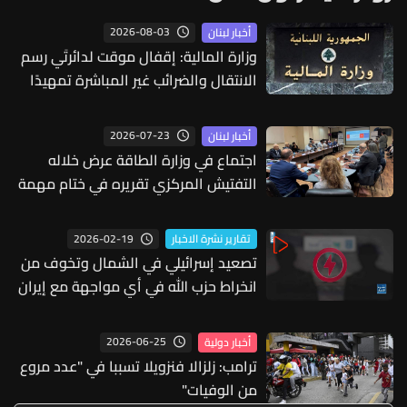
2026-08-03
أخبار لبنان
وزارة المالية: إقفال موقت لدائرتَي رسم
الانتقال والضرائب غير المباشرة تمهيدًا
لانتقالهما إلى كورنيش النهر
2026-07-23
أخبار لبنان
اجتماع في وزارة الطاقة عرض خلاله
التفتيش المركزي تقريره في ختام مهمة
التدقيق الداخلي المنفذة في مؤسسة
مياه بيروت ضمن مشروع RAP
2026-02-19
تقارير نشرة الاخبار
تصعيد إسرائيلي في الشمال وتخوف من
انخراط حزب الله في أي مواجهة مع إيران
2026-06-25
أخبار دولية
ترامب: زلزالا فنزويلا تسببا في "عدد مروع
من الوفيات"