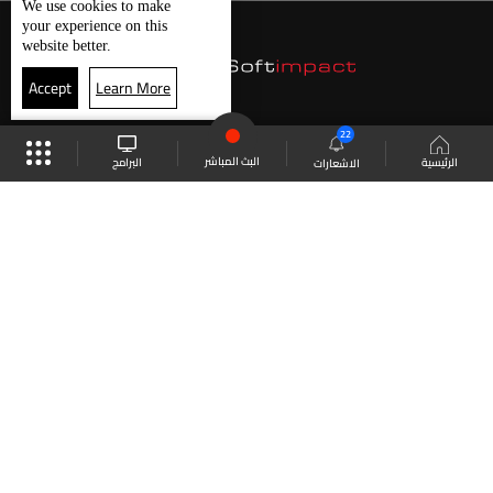
We use
cookies
to make
your experience on this
website better.
Accept
Learn More
22
البث المباشر
البرامج
الرئيسية
الاشعارات
موقع البرامج
الجدول
البث المباشر
العودة للأعلى
انضم الى ملايين المتابعين
LBCI Lebanon