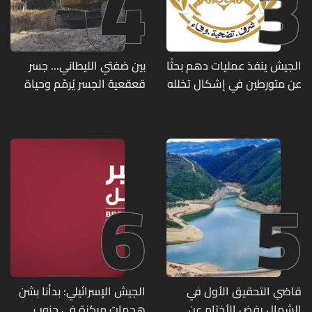
4
3
الجيش ينفذ عمليات دهم بحثًا
بين ضفتي الليطاني... جسر
عن متورطين في إشكال تخلله
قعقعية الجسر يُرمّم وحياة
إطلاق نار ويضبط أسلحة
تحاول النهوض من جديد
وذخائر حربية ويتلف 16 خيمة
مزروعة بالماريجوانا
6
5
قاضي التحقيق الأول في
الجيش الإسرائيلي: بدأنا بشن
الشمال يفض الأختام عن
هجمات مركزة في جنوب