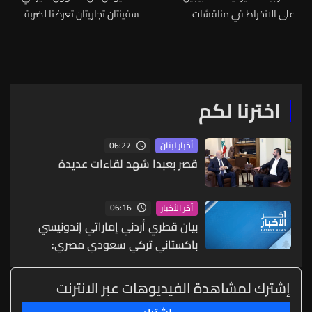
على الانخراط في مناقشات
سفينتان تجاريتان تعرضتا لضربة
جادة وفعالة بشأن الحد من
من الحرس الثوري وأصيبتا بأضرار
التسلح
جسيمة دون وقوع إصابات
اخترنا لكم
06:27
أخبار لبنان
قصر بعبدا شهد لقاءات عديدة
06:16
آخر الأخبار
بيان قطري أردني إماراتي إندونيسي
باكستاني تركي سعودي مصري:
انتهاكات إسرائيل تقوض اتفاق غزة
وانتهاكاتها بالضفة تقوض حل
إشترك لمشاهدة الفيديوهات عبر الانترنت
الدولتين وعلى مجلس الأمن إلزام