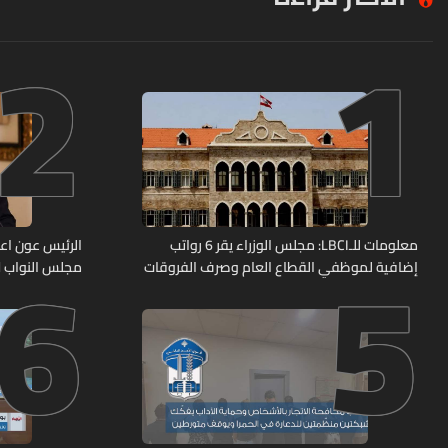
2
1
6
5
معلومات للـLBCI: مجلس الوزراء يقر 6 رواتب
الرئيس عون اعا
إضافية لموظفي القطاع العام وصرف الفروقات
مجلس النواب لا
بأثر رجعي منذ آذار