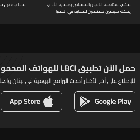
مكتب مكافحة الاتجار بالأشخاص وحماية الآداب
ماذا جاء في م
يفكّك شبكتين منظّمتين للدعارة في الحمرا
ويوقف متورطين
حمل الآن تطبيق LBCI للهواتف المحمولة
للإطلاع على أخر الأخبار أحدث البرامج اليومية في لبنان والعا
App Store
Google Play