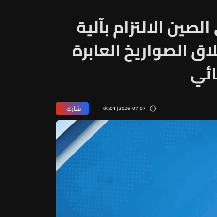
الصين الالتزام بآلية
ق الصواريخ العابرة
ائي
شارك
2026-07-07 | 00:01