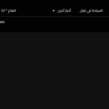
o
بيروت
30
o
السياحة في لبنان
أخبار أخرى
البقاع
32
o
الجنوب
29
ish
o
الشمال
31
o
جبل لبنان
28
o
كسروان
30
o
متن
30
o
بيروت
30