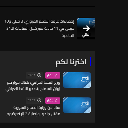
إحصاءات غرفة التحكم المروري: 3 قتلى و10
جرحى في 11 حادث سير خلال الساعات الـ24
التالي
الماضية
اخترنا لكم
05:37
آخر الأخبار
وزير النفط العراقي: هناك حوار مع
إيران للسماح بتصدير النفط العراقي
لكنه غير مفعل حتى الآن
05:35
آخر الأخبار
سانا عن وزارة الدفاع السورية:
مقتل جندي وإصابة 2 إثر تعرضهم
لاستهداف غادر من قبل مجهولين
شرقي دير الزور