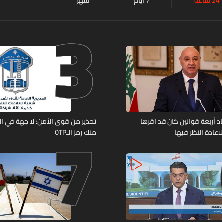
24 ساعة
7 أيام
شهر
3
7
د أربعة قوانين كان قد اقرها
تحذير من قوى الأمن: لا جهة في ال
عادة النظر فيها
منك رمز الـOTP