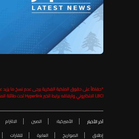
*
LBCI الالكتروني وارفاقه برابط الخبر Hyperlink تحت طائلة الملاحقة القانونية
الأميركية:
الصين
الالتزام
آخر الأخبار
إطلاق
الصواريخ
العابرة
للقارات