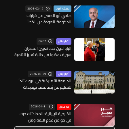
2026-02-17
صحف اليوم
هادي أبو الحسن عن قرارات
الحكومة: العودة عن الخطأ
فضيلة... ونطالب بورشة تشريعية
عاجلة
06:07
أخبار لبنان
البابا لاون جدد تعيين المطران
سويف عضوا في دائرة تعزيز التنمية
البشرية المتكاملة في الفاتيكان
2026-03-29
أخبار لبنان
الجامعة الأميركية في بيروت تلجأ
للتعليم عن بُعد عقب تهديدات
إيرانية
2026-04-11
خبر عاجل
الخارجية الإيرانية: المحادثات جرت
في جو من عدم الثقة ومن
الطبيعي ألا نتوقع التوصل إلى