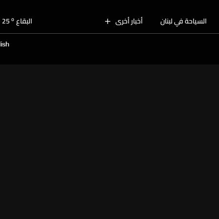
o
بيروت
29
o
السياحة في لبنان
أخبار أخرى
البقاع
25
o
الجنوب
27
ish
o
الشمال
28
o
جبل لبنان
26
o
كسروان
28
o
متن
28
o
بيروت
29