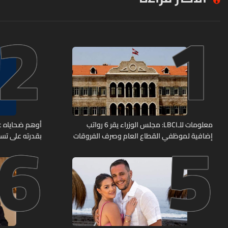
2
1
6
5
معلومات للـLBCI: مجلس الوزراء يقر 6 رواتب
أوهم ضحاياه عب
إضافية لموظفي القطاع العام وصرف الفروقات
بقدرته على تسل
بأثر رجعي منذ آذار
هل من وقع ضحي