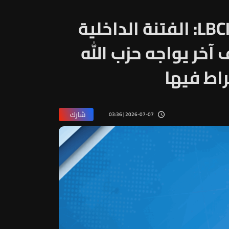
النائب وضاح الصادق للـLBCI: الفتنة الداخلية
آخر يواجه حزب الله
راط فيها
شارك
2026-07-07 | 03:36