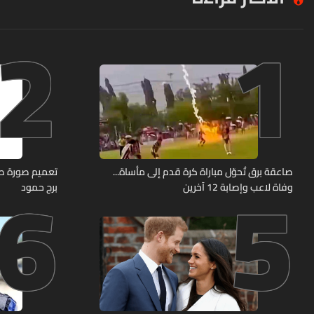
2
1
6
5
صاعقة برق تُحوّل مباراة كرة قدم إلى مأساة...
وفاة لاعب وإصابة 12 آخرين
برج حمود