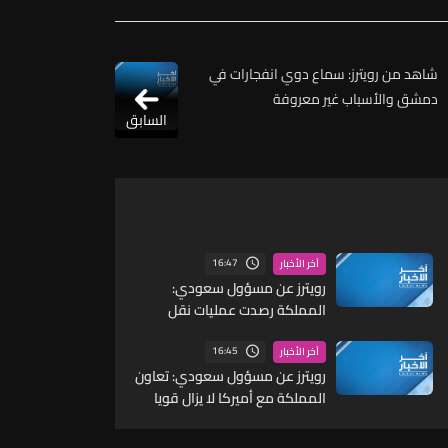
شاهد من رويترز: سماع دوي انفجارات في
دمشق والأسباب غير معروفة
السابق
16:47
آخر الأخبار
رويترز عن مسؤول سعودي:
المملكة رصدت عمليات نقل
لمسيرات وصواريخ ما يشير إلى
احتمال شن هجمات منسقة من
16:45
آخر الأخبار
الشمال والجنوب
رويترز عن مسؤول سعودي: تعاون
المملكة مع أميركا لا يزال قويا
ووثيقا للغاية على جافة
المستويات ومنها الجانب