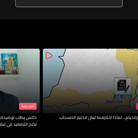
أخبار دولية
لخيام... لماذا اختارهما لبنان لاختبار الانسحاب
كاتس يطلب توضيحات 
تكبح التصعيد في لبنا