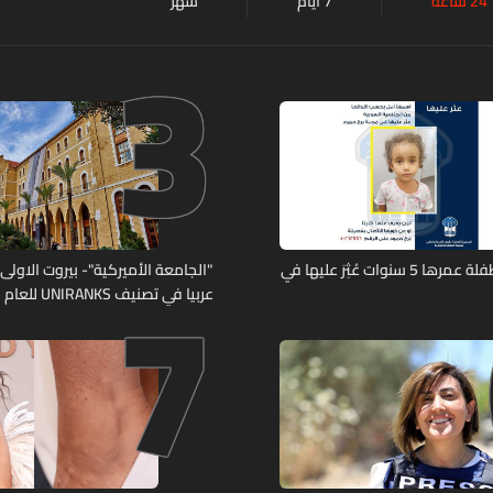
24 ساعة
7 أيام
شهر
3
7
تعميم صورة طفلة عمرها 5 سنوات عُثِرَ عليها في
"الجامعة الأميركية"- بيروت الاولى لب
عربيا في تصنيف UNIRANKS للعام 2027