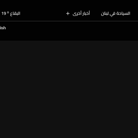
o
بيروت
28
o
السياحة في لبنان
أخبار أخرى
البقاع
19
o
الجنوب
26
ish
o
الشمال
25
o
جبل لبنان
22
o
كسروان
26
o
متن
26
o
بيروت
28