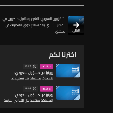
التلفزيون السوري: الشرع يستقبل ماكرون في
القصر الرئاسي بعد سماع دوي انفجارات في
التالي
دمشق
اخترنا لكم
16:47
آخر الأخبار
رويترز عن مسؤول سعودي:
هجمات محتملة قد تستهدف
مواقع مدنية واقتصادية بما
يشمل البنية التحتية للطاقة
16:46
آخر الأخبار
والموانئ والمطارات
رويترز عن مسؤول سعودي:
المملكة ستتخذ كل التدابير اللازمة
للرد على أي عدوان