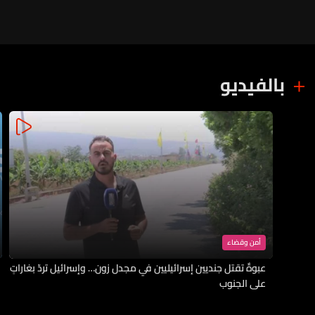
بالفيديو
أمن وقضاء
عبوةٌ تقتل جنديين إسرائيليين في مجدل زون… وإسرائيل تردّ بغاراتٍ
على الجنوب