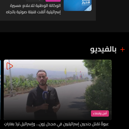
بعودتهم واعادة الاعمار
الوكالة الوطنية للاعلام: مسيرة
إسرائيلية ألقت قنبلة صوتية باتجاه
جرافة للجيش أثناء عملها على فتح
طريق بلدة المنصوري
بالفيديو
أمن وقضاء
عبوةٌ تقتل جنديين إسرائيليين في مجدل زون… وإسرائيل تردّ بغاراتٍ