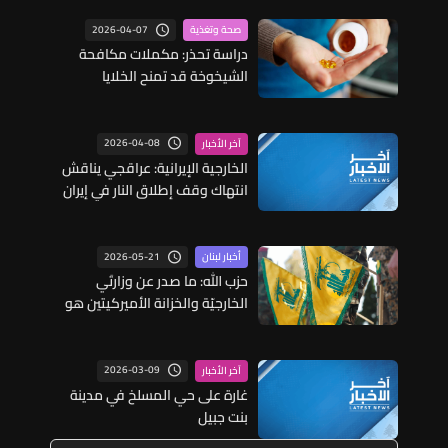
2026-04-07
صحة وتغذية
دراسة تحذر: مكملات مكافحة
الشيخوخة قد تمنح الخلايا
السرطانية حصانة ضد العلاج
2026-04-08
آخر الأخبار
الخارجية الإيرانية: عراقجي يناقش
انتهاك وقف إطلاق النار في إيران
ولبنان خلال مكالمة هاتفية مع
قائد الجيش الباكستاني
2026-05-21
أخبار لبنان
حزب الله: ما صدر عن وزارتَي
الخارجيّة والخزانة الأميركيتين هو
محاولة ترهيب أميركيّة للشعب
اللبناني الحر وعلى السلطة اللبنانية
أن تدافع عن مؤسساتها
2026-03-09
آخر الأخبار
غارة على حي المسلخ في مدينة
بنت جبيل