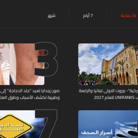
24 ساعة
7 أيام
شهر
3
7
كية"- بيروت الاولى لبنانيا والرابعة
صور زيندايا تعيد "جلد الدجاجة" إلى 
2027
وطبيبة تكشف الأسباب وطرق العلا