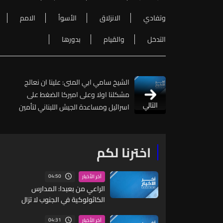
وتفادي
الانزلاق
الأسوأ
الامم
التدخل
والقيام
بدورها
الشيخ سامي ابي المنى: علينا ان نعالج
مشكلنا اولا وعلى اميركا الضغط على
التالي
اسرائيل ومساعدة الجيش اللبناني لتأمين
الاستقرار وبسط سيادة الدولة
اخترنا لكم
04:50
آخر الأخبار
الراعي من بعبدا: المدارس
الكاثولوكية في الجنوب لا تزال
مفتوحة وتعالج موضوع الاقساط
ونحن مع أهل الجنوب ونطالب
04:31
آخر الأخبار