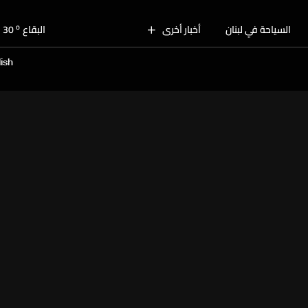
o
بيروت
29
o
السياحة في لبنان
أخبار أخرى
البقاع
30
o
الجنوب
28
ish
o
الشمال
30
o
جبل لبنان
28
o
كسروان
29
o
متن
29
o
بيروت
29