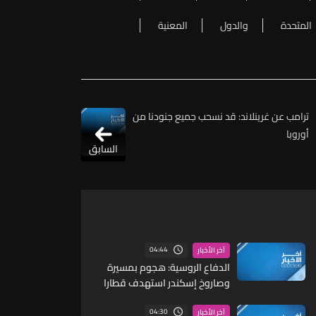
المتحدة
والدول
المعنية
ترامب عن غرينلاند: قد نسحب جميع جنودنا من
أوروبا
السابق
04:44
آخر الأخبار
الدفاع الروسية: هجوم بمسيرة
وصاروخ إسكندر استهدف قطارا
لمعدات عسكرية أوكرانية في
مقاطعة دنيبروبتروفسك
04:30
آخر الأخبار