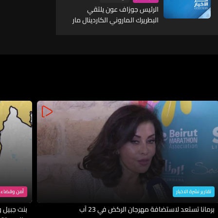
الرئيس جوزاف عون يلتقي
البطريرك الماروني الكاردينال مار
بشارة بطرس الراعي
تقارير نشرة الاخبار
أمن وقضاء
برمانا تستعد لاستضافة مهرجان الركض في 23 آب
بنت جبيل وا