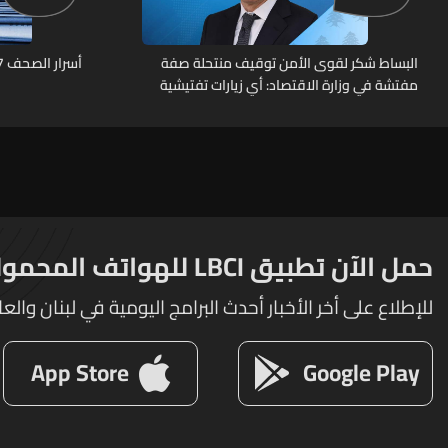
البساط شكر لقوى الأمن توقيف منتحلة صفة
أسرار الصحف 7-8-2026
مفتشة في وزارة الاقتصاد: أي زيارات تفتيشية
تقوم بها الوزارة تتم حصراً عبر المفتشين
الرسميين
حمل الآن تطبيق LBCI للهواتف المحمولة
للإطلاع على أخر الأخبار أحدث البرامج اليومية في لبنان والعا
App Store
Google Play