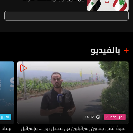
بالفيديو
14:32
أمن وقضاء
تقارير 
عبوةٌ تقتل جنديين إسرائيليين في مجدل زون… وإسرائيل
برمانا