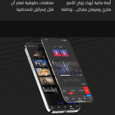
أزمة مالية تُهدّد زواج الأمير
منظمات حقوقية تعتبر أن
هاري وميغان ماركل... وكلفة
قتل إسرائيل للصحافية
الطلاق تحول دونه
اللبنانية آمال خليل يرقى الى
"جريمة حرب"