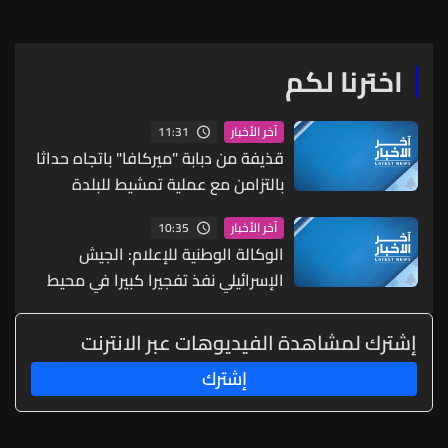
الاهتمام الأميركي غير
المسبوق بلبنان
اخترنا لكم
11:31
آخر الأخبار
قذيفة من دبابة "ميركافا" باتجاه حداثا
بالتزامن مع عملية تمشيط للبلدة
10:35
آخر الأخبار
الوكالة الوطنية للإعلام: الجيش
الإسرائيلي نفذ تفجيرا كبيرا في محيط
مسجد الساحة في زوطر الشرقية
إشترك لمشاهدة الفيديوهات عبر الانترنت
إشترك