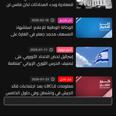
للمغادرة وبدء المحادثات لكن فانس لن
يغادر الليلة
2026-03-16
آخر الأخبار
الوكالة الوطنية للإعلام: استشهاد
المسعف محمد جعفر في الغارة على
سيارة الإسعاف في ياطر
2026-01-11
أخبار دولية
إسرائيل تحض الاتحاد الأوروبي على
تصنيف الحرس الثوري الإيراني "منظمة
إرهابية"
2026-01-23
خبر عاجل
معلومات للـLBCI: بعد اجتماعات قائد
الجيش في واشنطن وفي حلول الخامس
والعشرين من شباط يعقد اجتماع للجنة
الميكانيزم في الناقورة بحضور رئيس
اللجنة الجنرال جوزيف كليرفيلد