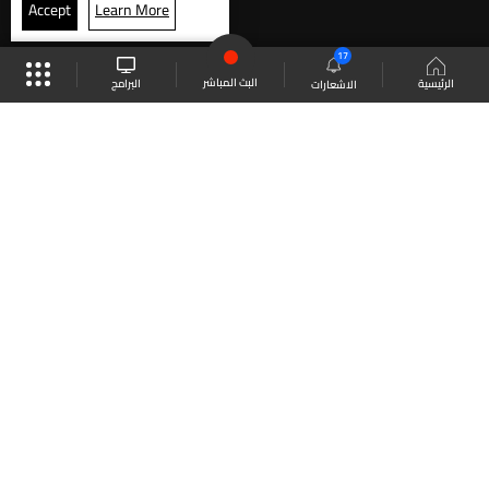
Accept
Learn More
17
البث المباشر
البرامج
الرئيسية
الاشعارات
موقع البرامج
الجدول
البث المباشر
العودة للأعلى
انضم الى ملايين المتابعين
LBCI Lebanon
LBCI News