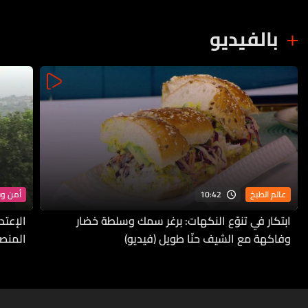
بالفيديو
10:42
عالم الطبخ
أمن و
ابتكار في تنوّع النكهات: برغر سمك وسلطة خضار
الإعتد
وفاكهة مع الشيف حنّا طويل (فيديو)
المنص