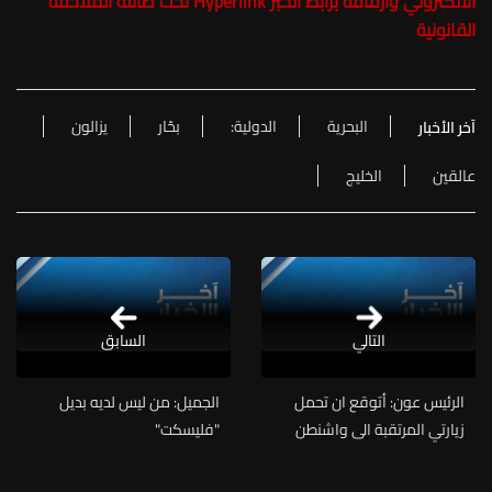
الالكتروني وارفاقه برابط الخبر Hyperlink تحت طائلة الملاحقة
القانونية
البحرية
الدولية:
بحّار
يزالون
آخر الأخبار
عالقين
الخليج
التالي
السابق
الرئيس عون: أتوقع ان تحمل
الجميل: من ليس لديه بديل
زيارتي المرتقبة الى واشنطن
"فليسكت"
ولقائي مع الرئيس الأميركي
إيجابيات للبنان لأنها تترجم