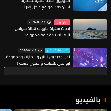
الحوثيون: نفذنا عملية عسكرية
استهدفت مواقع داخل إسرائيل
2026-03-11
أخبار دولية
إصابة سفينة حاويات قبالة سواحل
الإمارات ب"قذيفة مجهولة"
2026-01-18
تقارير نشرة الاخبار
لحن جديد بين لبنان والامارات ومجموعة
ابو ظبي للثقافة والفنون تعزفه !
بالفيديو