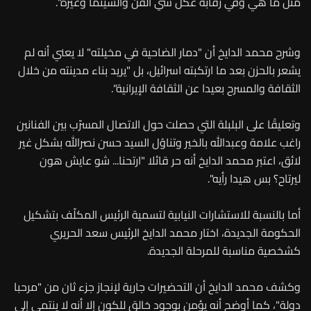
متل ما هي وفي رقابة عكل شي الفن والسينما وغيره".
وشرح محمد الدايخ أن "دمار الضاحية في مخيلته" لا يعني أنه لم
يشعر بالحزن بعد ما ارتكبته اسرائيل، بل "يريد بناء مدينته من خلال
الثقافة والمسرح بعيدا عن الثقافة الإيرانية".
وتعليقًا على البلبلة التي حصلت حول الاتصال المسرّب بين الفنانين
راغب علامة وعبدالله بالخير وتناوُل السيد حسن نصرالله بشكل غير
لائق، اعتبر محمد الدايخ أنه حر قائلا "ارتحنا... شو عايش هون
ليرتاح؟ بس هيدا رأيه".
أما بالنسبة للاستشارات النيابية لتسمية الرئيس المكلّف بتشكيل
الحكومة الجديدة، اختار محمد الدايخ الرئيس سعد الحريري
كشخصية مناسبة للمرحلة الجديدة.
وكشف محمد الدايخ أن التحضيرات جارية لإنجاز جزء ثان من "مرحبا
دولة"، كما أوضح أنه يؤمن بوجود خالق للكون إلا أنه لا ينتمي إلى