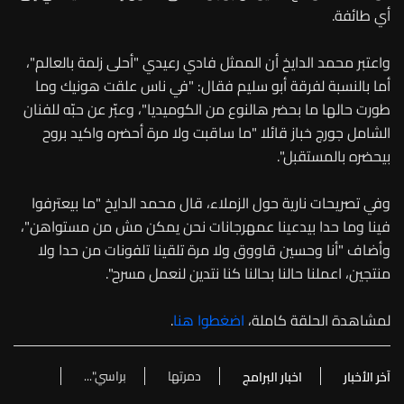
أي طائفة.
واعتبر محمد الدايخ أن الممثل فادي رعيدي "أحلى زلمة بالعالم"،
أما بالنسبة لفرقة أبو سليم فقال: "في ناس علقت هونيك وما
طورت حالها ما بحضر هالنوع من الكوميديا"، وعبّر عن حبّه للفنان
الشامل جورج خباز قائلا "ما ساقبت ولا مرة أحضره واكيد بروح
بيحضره بالمستقبل".
وفي تصريحات نارية حول الزملاء، قال محمد الدايخ "ما بيعترفوا
فينا وما حدا بيدعينا عمهرجانات نحن يمكن مش من مستواهن"،
وأضاف "أنا وحسين قاووق ولا مرة تلقينا تلفونات من حدا ولا
منتجين، اعملنا حالنا بحالنا كنا نتدين لنعمل مسرح".
لمشاهدة الحلقة كاملة،
اضغطوا هنا
.
دمرتها
براسي"...
آخر الأخبار
اخبار البرامج