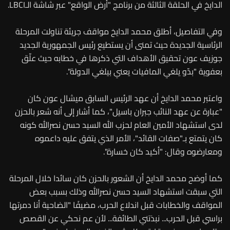
الدايخ في الحلقة الثالثة من برنامج "أرض الواقع" عبر شاشة الـLBCI.
وفي التفاصيل، أطلق محمد الدايخ مواقف جريئة تناولت المرحلة
الرئاسية الجديدة حيث تمنى أن يستطيع رئيس الجمهورية الجديد
جوزيف عون تحقيق الأهداف التي ذكرها في خطابه حيث علّق
بعفوية "بدّو يلغي المافيات يعني بيلغي الدولة".
واعتبر محمد الدايخ أن عهد الرئيس السابق ميشال عون كان
"عبارة عن عهد النائب جبران باسيل"، كما أشار إلى أنه شعر بالحزن
لدى استشهاد الأمين العام لحزب الله السيد حسن نصرالله
كونه
كان يتمتع بـ"صفات القائد"، الأمر الذي يتفق عليه داعموه
ومعارضوه وقال: "أكيد كان خسارة".
كما أوضح محمد الدايخ أن الشعور بالحزن كان سائدا خلال المرحلة
التي سبقت استشهاد السيد حسن نصرالله وذلك بسبب بعض
المواقف والخطابات قبل اندلاع الحرب، مضيفًا "الضاحية أنا دمرتها
براسي قبل الحرب... نبذتني الطائفة... لأن عم نحكي عن القصص