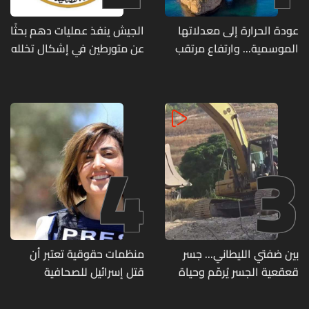
عودة الحرارة إلى معدلاتها
الجيش ينفذ عمليات دهم بحثًا
الموسمية... وارتفاع مرتقب
عن متورطين في إشكال تخلله
مطلع الأسبوع المقبل
إطلاق نار ويضبط أسلحة
وذخائر حربية ويتلف 16 خيمة
مزروعة بالماريجوانا
4
3
بين ضفتي الليطاني... جسر
منظمات حقوقية تعتبر أن
قعقعية الجسر يُرمّم وحياة
قتل إسرائيل للصحافية
تحاول النهوض من جديد
اللبنانية آمال خليل يرقى الى
"جريمة حرب"