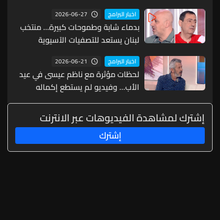
2026-06-27
اخبار البرامج
بدماء شابة وطموحات كبيرة... منتخب
لبنان يستعد للتصفيات الآسيوية
المؤهلة لكأس العالم وفران: لست
2026-06-21
اخبار البرامج
هنا لأربي أحداً
لحظات مؤثرة مع ناظم عيسى في عيد
الأب... وفيديو لم يستطع إكماله
(فيديو)
إشترك لمشاهدة الفيديوهات عبر الانترنت
إشترك