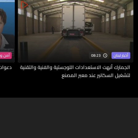
08:23
أخبار لبنان
أمن و
الجمارك أنهت الاستعدادات اللوجستية والفنية والتقنية
دعوات 
لتشغيل السكانير عند معبر المصنع