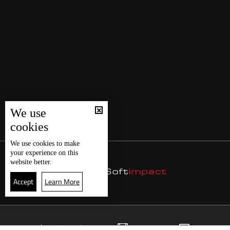
We use
cookies
We use
cookies
to make
your experience on this
website better.
Accept
Learn More
23
البث المباشر
البرامج
الرئيسية
موقع البرامج
الجدول
البث المباشر