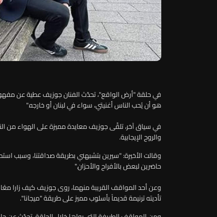
في حلقة "أرض الواقع"، تحدّث الفنان جوزيف عطية عن مفهوم ال
هو أن يُحب الناس أغنيتي، سواء في لبنان أو خارجه
".
في سياق آخر، تلقّى جوزيف معايدة مميزة على الهواء من النج
والروح الإيجابية.
وقالت الأخيرة: "سيرين بتشبهني بطريقة صداقتنا، وسبب استمرا
حاضرين لبعض بالأفراح والأحزان
".
وعن أحد المواقف القريبة منهما، روى جوزيف كيف زارا معًا 
تأديته ترنيمة قديماً بأسلوب مميز على طريقة "ميجانا"
.
ومن المواقف الطريفة التي رواها خلال الحلقة، تحدّث عن حادث