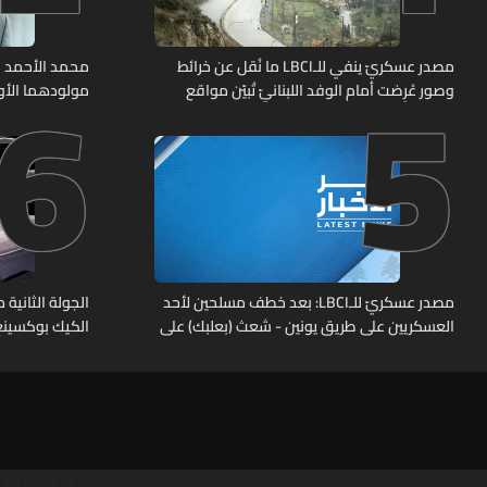
6
5
مصدر عسكريّ ينفي للـLBCI ما نُقل عن خرائط
محمد الأحمد 
وصور عُرِضت أمام الوفد اللبنانيّ تُبيّن مواقع
مولودهما الأو
مراكز قيادية ومنشآت تحت الأرض
مصدر عسكريّ للـLBCI: بعد خطف مسلحين لأحد
العسكريين على طريق يونين - شعث (بعلبك) على
الكيك بوكسينغ
أثر خلاف شخصيّ باشر الجيش بملاحقتهم ونفّذ
عمليات دهم لتوقيفهم فأُفرج عن العسكريّ
المخطوف والوحدات المختصة تعمل على
توقيف الخاطفين