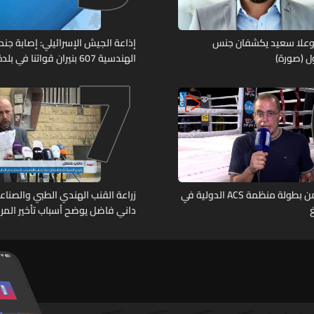
7
وعلا سعيد يكشفان جنس
إذاعة الجيش الإسرائيلي: إصابة جند
ل (صورة)
الهندسية 607 بنيران قواتنا في
جنوبي لبنان
الجولة الثانية من بطولة منظمة ACS الدولية في
زراعة القنب الهندي الطبي والصناعي
داني فاضل يوضح أسباب تأخير المر
التطبيقية