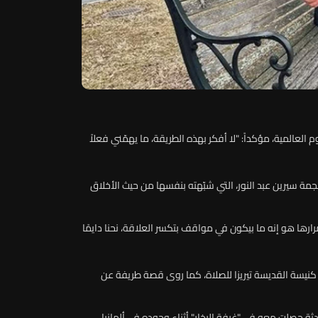
عالمية، مؤكداً: "لا أفكر بهذه الطريقة، ما يهمّني فعلاً
مة سيرين عبد النور، التي شبّهته بنفسها من حيث الأخلاق
رها هو إنه ما بيكون في مواقف بتكسر العلاقة، نحنا دايمًا
كنيسة القديسة تيريزا للصلاة، كما روى قصة طريفة عن
ة حصلت معه في "غرفة البخار" أثناء وجوده في ألمانيا،