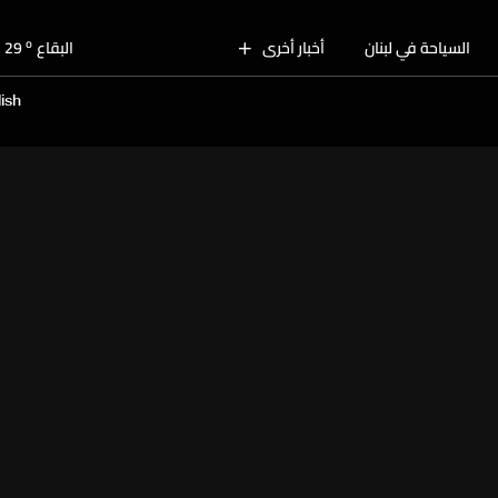
o
بيروت
31
o
السياحة في لبنان
أخبار أخرى
البقاع
29
o
الجنوب
30
ish
o
الشمال
31
o
جبل لبنان
30
o
كسروان
30
o
متن
30
o
بيروت
31