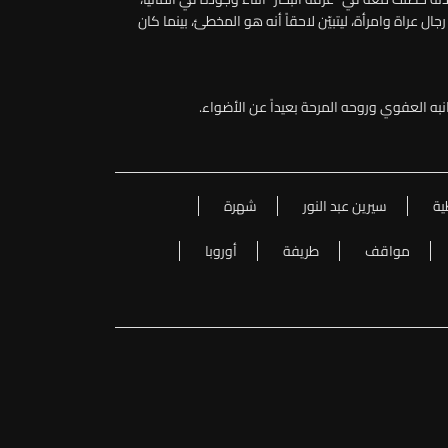
 عراة وامرأة، ليتبيّن لاحقاً أنه هو المخطئ، بينما كان
به العفوي وروحه المرحة بعيداً عن الأضواء
.
ية
سيرين عبد النور
شهرة
مواقف
طريفة
أوروبا