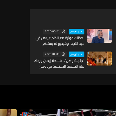
2026-06-21
اخبار البرامج
لحظات مؤثرة مع ناظم عيسى في
عيد الأب... وفيديو لم يستطع
إكماله (فيديو)
2026-04-03
اخبار البرامج
"جلجلة وطن"... فسحة إيمان ورجاء
ليلة الجمعة العظيمة في وطن
ينتظر القيامة!