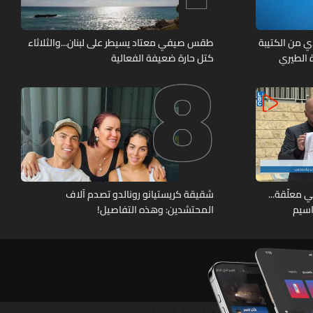
8
ي من الكتيبة
طقس صيفي معتاد يسيطر على لبنان...والثلاثاء
 بلدة الطيري
كتل حارة ضعيفة الفعالية
 معلّقة...
شقيقة كريستيانو رونالدو تصدم آلاف
اسيم
المحتشدين: وهذه التفاصيل!