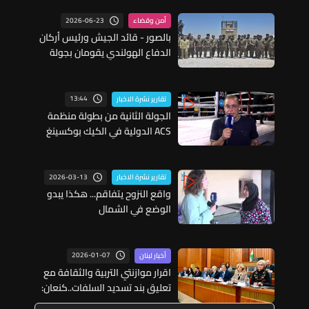
2026-06-23
أمن وقضاء
بالصور - قائد الجيش ورئيس أركان
الدفاع الهولندي يقومان بجولة
عملانية على مركز حدودي تابع
لفوج الحدود البرية الثالث
13:44
تقارير نشرة الاخبار
الجولة الثانية من بطولة منظمة
ACS الدولية في الكيك بوكسينغ
2026-03-13
تقارير نشرة الاخبار
واقع النزوح يتفاقم... هكذا يبدو
الوضع في الشمال
2026-01-07
أخبار لبنان
اقرار موازنتي التربية والثقافة مع
تعليق بند تسديد السلفات..كنعان:
التوظيف المخالف"خرب الدنيا"