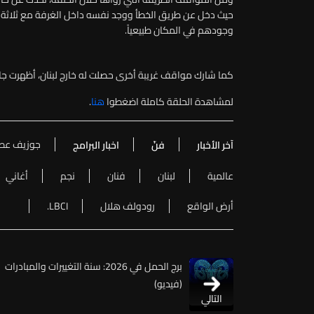
حيث دخل عن طريق الخطأ ووجد نفسه داخل الغرفة مع ثلاثة رجال
وجودهم في المكان طبيعياً
.
كما شارك مواقف غريبة أخرى حصلت له خارج لبنان، أظهرت جان
لمشاهدة الحلقة كاملة اضغطوا
هنا
.
جوزيف عط
آخر الأخبار
فنّ
اخبار البرامج
عالمية
لبنان
فنان
نجم
أغاني
أرض الواقع
رودولف هلال
LBCI.
برج الحمل في 2026: سنة التغييرات والمبادرات
(فيديو)
التالي