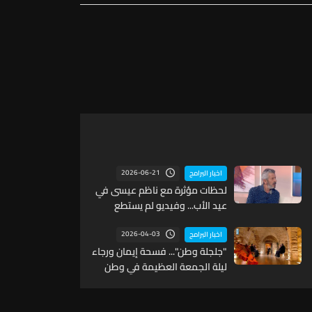
2026-06-21
اخبار البرامج
لحظات مؤثرة مع ناظم عيسى في
عيد الأب... وفيديو لم يستطع
إكماله (فيديو)
2026-04-03
اخبار البرامج
"جلجلة وطن"... فسحة إيمان ورجاء
ليلة الجمعة العظيمة في وطن
ينتظر القيامة!