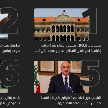
2
1
6
5
معلومات للـLBCI: مجلس الوزراء يقر 6 رواتب
بطريقة مميزة… 
إضافية لموظفي القطاع العام وصرف الفروقات
موعد زفافها
بأثر رجعي منذ آذار
الرئيس عون اعاد أربعة قوانين كان قد اقرها
قاصر يقتل بال
مجلس النواب لاعادة النظر فيها
تلاميذ في مدرس