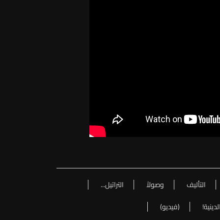
التأليف
وصولاً
التراتيل...
لدينية!
(فيديو)