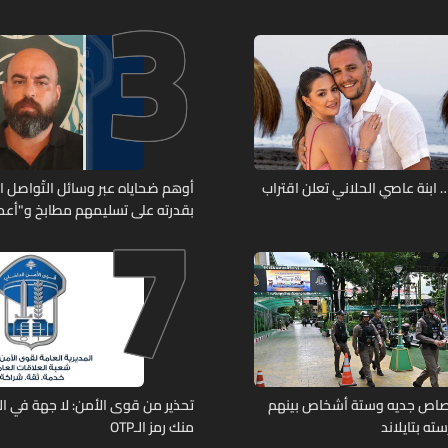
3
7
ابنة عاصي الحلاني تعلن اقتراب
أوهم ضحاياه عبر وسائل التّواصل 
بقدرته على تسليمهم مطابخ و"أعمال
هل من وقع ضحيّة أعماله؟
رصاص جديه وستة أشخاص بينهم
تحذير من قوى الأمن: لا جهة في ال
ته بتايلاند
منك رمز الـOTP