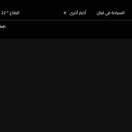
o
بيروت
29
o
السياحة في لبنان
أخبار أخرى
البقاع
22
o
الجنوب
26
ish
o
الشمال
27
o
جبل لبنان
23
o
كسروان
27
o
متن
27
o
بيروت
29