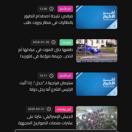
12:36
آخر الأخبار
مرقص: نتيجة اصطدام الطيور
بالطائرات في مطار بيروت طلب
مجلس الوزراء من وزارة الزراعة منع
إنشاء المزارع والمسالخ ضمن
شعاع 5 كيلومترات من حرم المطار
2026-01-26
منوعات
وإقفال تلك المفتوحة في هذا
طعنها حتى الموت في عيادتها ثم
النطاق
انتحر... جريمة مروّعة في فلوريدا
ضحيتها معالجة نفسية والأسباب
مجهولة!
15:11
آخر الأخبار
سليمان فرنجية لـ"جدل": إذا أثبت
الرئيس الشرع أنه رجل دولة
سنطمئن وما سيطمئنني فعلاً هو
أن يقول الدرزي والمسيحي
والعلوي والشيعي إنهم مطمئنون
2026-03-31
أمن وقضاء
وكنت أفضل لو كان النظام الجديد
الجيش الإسرائيلي: عثرنا على
علمانياً
عشرات منصات الصواريخ المجهزة
للإطلاق في جنوب لبنان ودمرنا 180