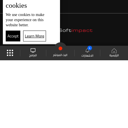
cookies
We use
cookies
to make
your experience on this
website better.
Accept
Learn More
4
البث المباشر
البرامج
الرئيسية
الاشعارات
موقع البرامج
الجدول
البث المباشر
العودة للأعلى
انضم الى ملايين المتابعين
LBCI Lebanon