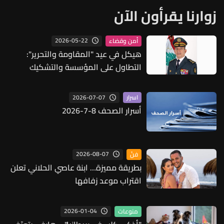
زوارنا يقرأون الآن
2026-05-22
أمن وقضاء
هيكل في عيد "المقاومة والتحرير":
التطاول على المؤسسة والتشكيك
بدورها لن يثنيها عن الاستمرار في أداء
واجبها
2026-07-07
اسرار
أسرار الصحف 8-7-2026
2026-08-07
فنّ
بطريقة مميزة… ابنة عاصي الحلاني تعلن
اقتراب موعد زفافها
2026-01-04
منوعات