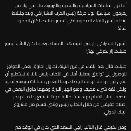
أما في الملفات السياسية والنقدية والتربوية، فلا فرح ولا مَن
يفرحون: سياسيًا، لولا حركة رئيس الحزب الاشتراكي وليد جنبلاط،
ونجله رئيس اللقاء الديموقراطي تيمور جنبلاط، لكان الجمود
سائدًا.
رئيس الاشتراكي زار عين التينة هذا المساء، بعدما كان النائب تيمور
جنبلاط زار بكركي نهارًا.
جنبلاط قال بعد اللقاء في عين التينة: نحاول اختراق بعض الحواجز
للوصول إلى توافق يعطينا أملا في انتخاب رئيس لأننا لا نستطيع أن
نبقى في دوامة الورقة البيضاء، ربما للبعض حسابات جيوستراتيجية
ولكن ثمّة شيء مخيف وهو انهيار الليرة ومهما حاول البعض في
مصرف لبنان القيام بهندسات مالية فهذا لا ينفع إذا ما لم يجر
إصلاح حقيقي من خلال انتخاب رئيس وتنبي قسم من مشروع
البنك الدولي.
ومن بكركي قال النائب راجي السعد الذي كان في الوفد مع