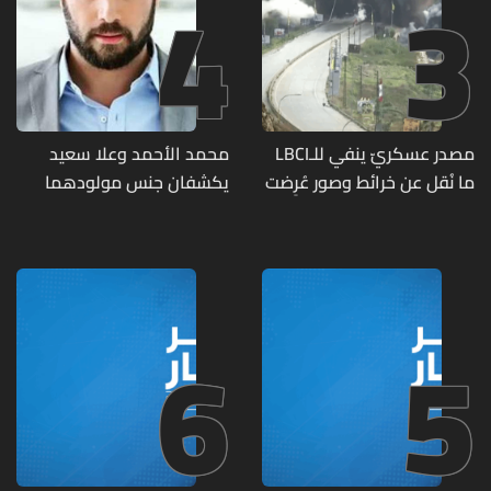
4
3
مصدر عسكريّ ينفي للـLBCI
محمد الأحمد وعلا سعيد
ما نُقل عن خرائط وصور عُرِضت
يكشفان جنس مولودهما
أمام الوفد اللبنانيّ تُبيّن
الأول (صورة)
مواقع مراكز قيادية ومنشآت
تحت الأرض
6
5