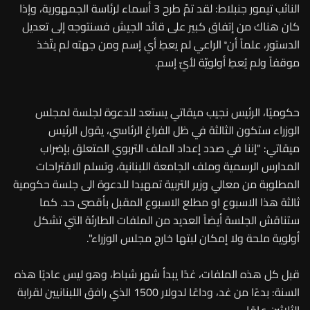
النائب تيمور جنبلاط: لقد تمّ طرح 3 أسماء لرئاسة الجمهورية، وإذا
كان هناك من إتفاق كبير على قائد الجيش فسنتوجه إلى تعديل
الدستور، علماً أنَّ الراعي لم يعطِ أي إسم ومن جهته لم يتّخذ
موقفاً ولم يُعطِ أولويّة لأيّ إسم.
حكوميًا، الرئيس نجيب ميقاتي يستعد للدعوة لجلسة لمجلس
الوزراء ستكون الثالثة في ظل الفراغ الرئاسي، يقول الرئيس
ميقاتي: "إننا في صدد إعداد الملف التربوي المتعلق بإضراب
المدارس الرسمية وملف الجامعة اللبنانية، وتسلم الاقتراحات
المطلوبة من معالي وزير التربية تمهيدا للدعوة الى جلسة حكومية
ثالثة هذا الاسبوع او مطلع الاسبوع المقبل بأقصى حد. كما
ستناقش الجلسة أيضاً العديد من الملفات الطارئة التي تشكل
أولوية ملحة ولا إمكان لبتها خارج مجلس الوزراء".
قبل كل هذه الملفات، غدًا يبدأ شهر شباط، وهو ليس عاديًا هذه
السنة: بدءًا من غد، وداعًا لدولار 1500 الذي رافق اللبنانيين لقرابة