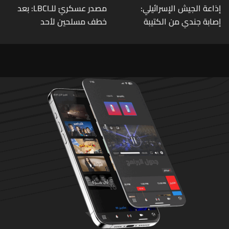
إذاعة الجيش الإسرائيلي:
مصدر عسكريّ للـLBCI: بعد
إصابة جندي من الكتيبة
خطف مسلحين لأحد
الهندسية 607 بنيران قواتنا
العسكريين على طريق يونين -
في بلدة الطيري جنوبي لبنان
شعث (بعلبك) على أثر خلاف
شخصيّ باشر الجيش
بملاحقتهم ونفّذ عمليات
دهم لتوقيفهم فأُفرج عن
العسكريّ المخطوف
والوحدات المختصة تعمل
على توقيف الخاطفين