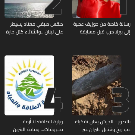
2
1
رسالة خاصة من جوزيف عطية
طقس صيفي معتاد يسيطر
إلى بيرلا حرب قبل مسابقة
على لبنان...والثلاثاء كتل حارة
ملكة جمال العالم... ماذا قال
ضعيفة الفعالية
لها؟ (صورة)
4
3
بالصور - الجيش يعلن تفكيك
وزارة الطاقة: لا أزمة
صواريخ وقنابل طيران غير
محروقات... ومادة البنزين