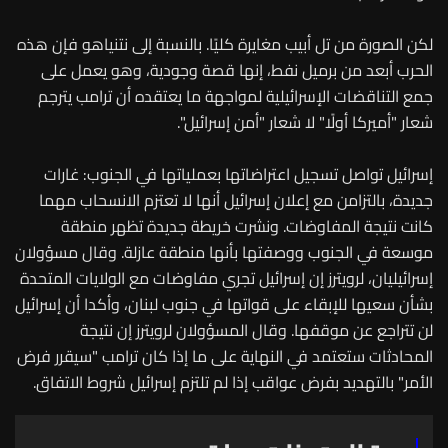
لكن الصورة من تل أبيب مغايرة كليًا. بالنسبة إلى نتنياهو فإن هذه
الحرب أبعد من برميل نفط، إنها قصة وجودية، وهو يعمل على
جمع التناقضات الإسرائيلية لمواجهة ما يعتقده أن ترامب يترجم
شعار "أميركا أولًا" لا شعار "أمن إسرائيل".
إسرائيل تواصل تسجيل اعتراضاتها بعملياتها في الجنوب: غارات
جديدة، بالتزامن مع إعلان إسرائيل أنها لا تعتزم الانسحاب مهما
كانت نتيجة المفاوضات. ونشرت خريطة جديدة تظهر منطقة
موسعة في الجنوب ووصفتها بأنها منطقة عازلة. وقال مسؤولان
إسرائيليان، لرويترز إن إسرائيل تجري مفاوضات مع الولايات المتحدة
بشأن سعيها للإبقاء على قواتها في جنوب لبنان، وأكدا أن إسرائيل
لن تتراجع عن موقفها. وقال المسؤولان لرويترز إن نتيجة
المحادثات ستعتمد في النهاية على ما إذا كان ترامب "سيقرر فرض
الأمر" بالتهديد بفرض عواقب إذا لم تلتزم إسرائيل شروط الاتفاق.