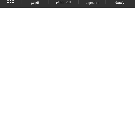
البث المباشر
البرامج
الرئيسية
الاشعارات
موقع البرامج
الجدول
البث المباشر
العودة للأعلى
انضم الى ملايين المتابعين
LBCI Lebanon
LBCI News