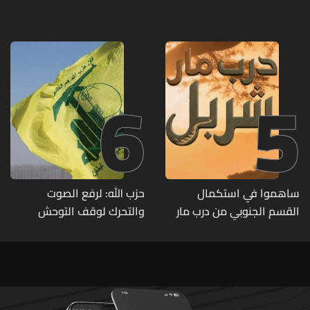
منفجرة من مخلفات العدوان
متوفرة
الإسرائيلي
6
5
ساهموا في استكمال
حزب الله: لرفع الصوت
القسم الجنوبي من درب مار
والتحرك لوقف التوحش
شربل... تعرّفوا إلى طرق التبرّع
الإسرائيلي على البيئة بعد
من لبنان وأميركا وكندا
الإنسان والعمران
وأستراليا وأوروبا