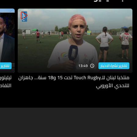
13:49
تقارير نشرة الاخبار
تقارير 
منتخبا لبنان للـTouch Rugby تحت 15 و18 سنة... جاهزان
للتحدي الأوروبي
التفاص