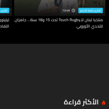
13:49
تقارير نشرة الاخبار
تقارير 
منتخبا لبنان للـTouch Rugby تحت 15 و18 سنة... جاهزان
للتحدي الأوروبي
التفاص
الأكثر قراءة