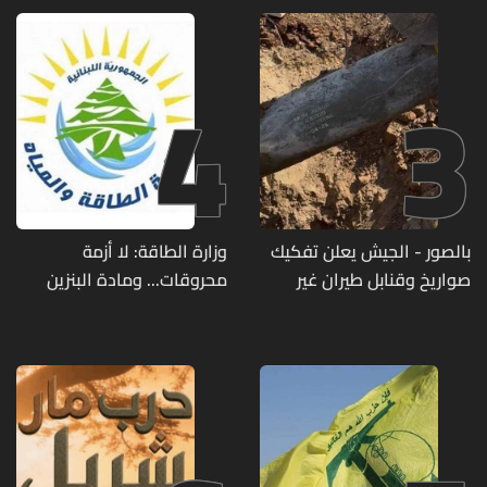
4
3
بالصور - الجيش يعلن تفكيك
وزارة الطاقة: لا أزمة
صواريخ وقنابل طيران غير
محروقات... ومادة البنزين
منفجرة من مخلفات العدوان
متوفرة
الإسرائيلي