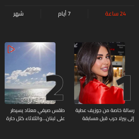
24 ساعة
7 أيام
شهر
2
1
رسالة خاصة من جوزيف عطية
طقس صيفي معتاد يسيطر
إلى بيرلا حرب قبل مسابقة
على لبنان...والثلاثاء كتل حارة
ملكة جمال العالم... ماذا قال
ضعيفة الفعالية
لها؟ (صورة)