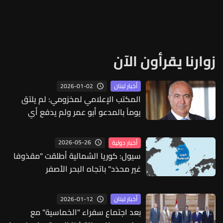
زوارنا يقرأون الآن
2026-01-02
أخبار لبنان
المكتب الإعلامي لمخزومي: لم يلتق
يوماً بالمدعو أبو عمر ولم يدفع أي
أموال له
2026-05-26
أخبار دولية
سيول: كوريا الشمالية أطلقت "مقذوفا
غير محدَد" باتجاه البحر الأصفر
2026-01-12
أخبار لبنان
بعد اجتماع سفراء "الخماسية" مع