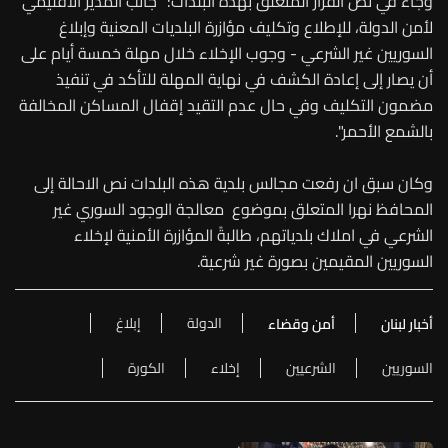
وجاء في نص القرار المتعلق بهذه البلدات: "جانب المدير الاقليمي
لأمن الدولة، للإطلاع وتكليف مؤازرة البلديات المعنية وإبلاغ
السوريين غير الشرعي - وجوب الإخلاء خلال مهلة خمسة أيام على
أن يصار إلى إعادة الكشف في نهاية المهلة للتأكد في تنفيذ
مضمون التكليف وفي حال عدم التقيد إقفال المساكن المخالفة
بالشمع الأحمر".
وكان سبق ان رفعت مجالس بلدية هذه البلدات نص الاحالة إلى
المحافظ نهرا المتعلق بموضوع معالجة الوجود السوري غير
الشرعي في املاك بلدياتهم، طالبةً المؤازرة الأمنية لإخلاء
السوريين المقيمين بصورة غير شرعية.
الدولة
إبلاغ
أخبار لبنان
أمن وقضاء
السوريين
الشرعيين
إخلاء
الكورة