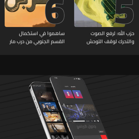
6
5
حزب الله: لرفع الصوت
ساهموا في استكمال
والتحرك لوقف التوحش
القسم الجنوبي من درب مار
الإسرائيلي على البيئة بعد
شربل... تعرّفوا إلى طرق التبرّع
الإنسان والعمران
من لبنان وأميركا وكندا
وأستراليا وأوروبا