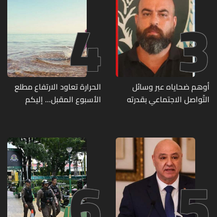
4
3
أوهم ضحاياه عبر وسائل
الحرارة تعاود الارتفاع مطلع
التّواصل الاجتماعي بقدرته
الأسبوع المقبل... إليكم
على تسليمهم مطابخ
تفاصيل الطقس
و"أعمال نجارة"... هل من
وقع ضحيّة أعماله؟
6
5