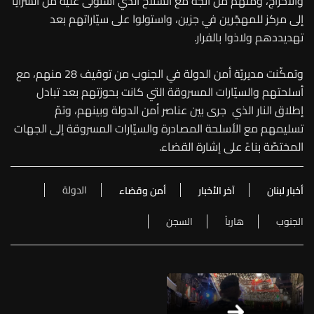
والأحراج، ومنهم من اتّجه مع السلاح الذي استولى عليه من السرايا
إلى مركز للمهجّرين في جزين، واستولوا على سيّاراتهم بعد
تهديددهم ولاذوا بالفرار.
وتمكّنت مديريّة أمن الدولة في الجنوب من توقيف 28 منهم، مع
أسلحتهم والسيّارات المسروقة التي كانت بحوزتهم بعد تبادل
إطلاق النار الذي جرى بين عناصر أمن الدولة وبينهم، وتمّ
تسليمهم مع الأسلحة المصادرة والسيّارات المسروقة إلى الجهات
المختصّة بناءً على إشارة القضاء.
الدولة
أخبار لبنان
آخر الأخبار
أمن وقضاء
الجنوب
هارباً
السجن