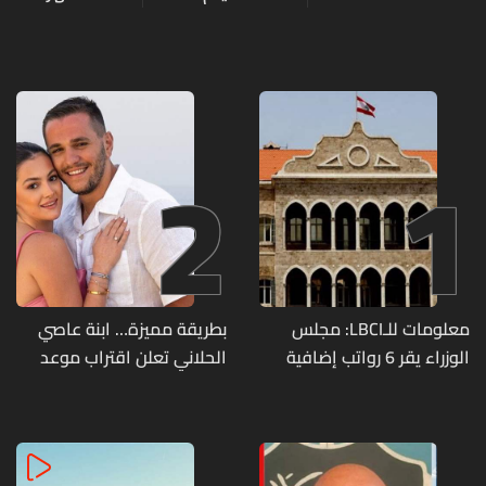
2
1
معلومات للـLBCI: مجلس
بطريقة مميزة… ابنة عاصي
الوزراء يقر 6 رواتب إضافية
الحلاني تعلن اقتراب موعد
لموظفي القطاع العام
زفافها
وصرف الفروقات بأثر رجعي
منذ آذار