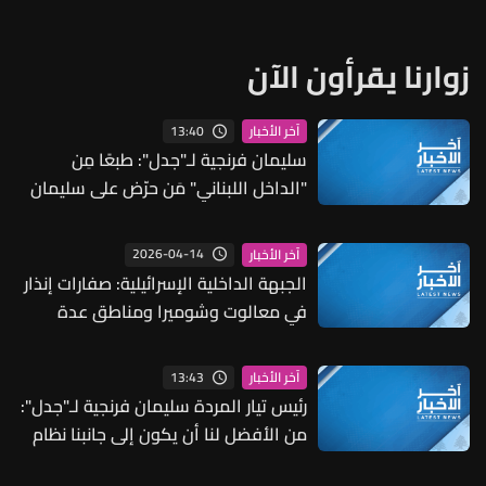
زوارنا يقرأون الآن
13:40
آخر الأخبار
سليمان فرنجية لـ"جدل": طبعًا مِن
"الداخل اللبناني" مَن حرّض على سليمان
فرنجية ونحن عندما كان لدينا علاقات مع
الخارج لم نستخدمها ولو لمرّة للتحريض
2026-04-14
آخر الأخبار
على أي شخص
الجبهة الداخلية الإسرائيلية: صفارات إنذار
في معالوت وشوميرا ومناطق عدة
شمالي إسرائيل إثر رصد صواريخ من لبنان
13:43
آخر الأخبار
رئيس تيار المردة سليمان فرنجية لـ"جدل":
من الأفضل لنا أن يكون إلى جانبنا نظام
علماني في سوريا من أن يكون هناك