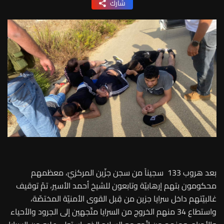
شارك
بعد هروب 133 سجيناً من سجن جزّين المركزيّ، معظمهم
محكومون بتهم إرهابيّة وتابعون للشيخ أحمد الأسير، تمّ توقيف
غالبيّتهم داخل سرايا جزين من قِبل القوى الأمنيّة المختصّة،
واستطاع 34 منهم الخروج من السرايا متّجهين إلى الجرود والأحياء